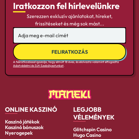
Iratkozzon fel hírlevelünkre
Szerezzen exkluzív ajánlatokat, híreket,
frissítéseket és még sok mást...
A feliratkozással igazolja, hogy elmúlt 18 éves, és elolvasta valamint elfogadta
Adatvédelmi és Süti Szabályzatunkat
.
ONLINE KASZINÓ
LEGJOBB
VÉLEMÉNYEK
Kaszinó játékok
Kaszinó bónuszok
Glitchspin Casino
Nyerogepek
Hugo Casino