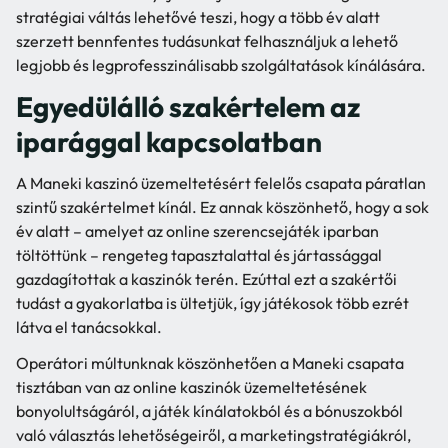
stratégiai váltás lehetővé teszi, hogy a több év alatt
szerzett bennfentes tudásunkat felhasználjuk a lehető
legjobb és legprofesszinálisabb szolgáltatások kínálására.
Egyedülálló szakértelem az
iparággal kapcsolatban
A Maneki kaszinó üzemeltetésért felelős csapata páratlan
szintű szakértelmet kínál. Ez annak köszönhető, hogy a sok
év alatt – amelyet az online szerencsejáték iparban
töltöttünk – rengeteg tapasztalattal és jártassággal
gazdagítottak a kaszinók terén. Ezúttal ezt a szakértői
tudást a gyakorlatba is ültetjük, így játékosok több ezrét
látva el tanácsokkal.
Operátori múltunknak köszönhetően a Maneki csapata
tisztában van az online kaszinók üzemeltetésének
bonyolultságáról, a játék kínálatokból és a bónuszokból
való választás lehetőségeiről, a marketingstratégiákról,