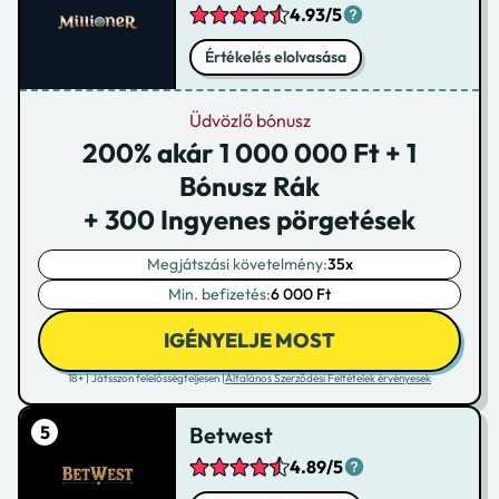
4.93/5
Értékelés elolvasása
Üdvözlő bónusz
200% akár 1 000 000 Ft + 1
Bónusz Rák
+ 300 Ingyenes pörgetések
Megjátszási követelmény:
35x
Min. befizetés:
6 000 Ft
IGÉNYELJE MOST
18+ | Játsszon felelősségteljesen |
Általános Szerződési Feltételek érvényesek
Betwest
4.89/5