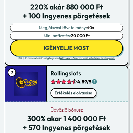
220% akár 880 000 Ft
+ 100 Ingyenes pörgetések
Megjátszási követelmény:
40x
Min. befizetés:
20 000 Ft
IGÉNYELJE MOST
18+ | Játsszon felelősségteljesen |
Általános Szerződési Feltételek érvényesek
Rollingslots
4.89/5
Értékelés elolvasása
Üdvözlő bónusz
300% akar 1 400 000 Ft
+ 570 Ingyenes pörgetések