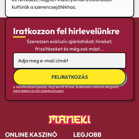
kultúrák a szerencsejátékhoz.
Iratkozzon fel hírlevelünkre
Szerezzen exkluzív ajánlatokat, híreket,
frissítéseket és még sok mást...
A feliratkozással igazolja, hogy elmúlt 18 éves, és elolvasta valamint elfogadta
Adatvédelmi és Süti Szabályzatunkat
.
ONLINE KASZINÓ
LEGJOBB