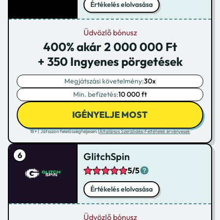
Értékelés elolvasása
Üdvözlő bónusz
400% akár 2 000 000 Ft
+ 350 Ingyenes pörgetések
Megjátszási követelmény:
30x
Min. befizetés:
10 000 ft
IGÉNYELJE MOST
18+ | Játsszon felelősségteljesen |
Általános Szerződési Feltételek érvényesek
GlitchSpin
5/5
Értékelés elolvasása
Üdvözlő bónusz