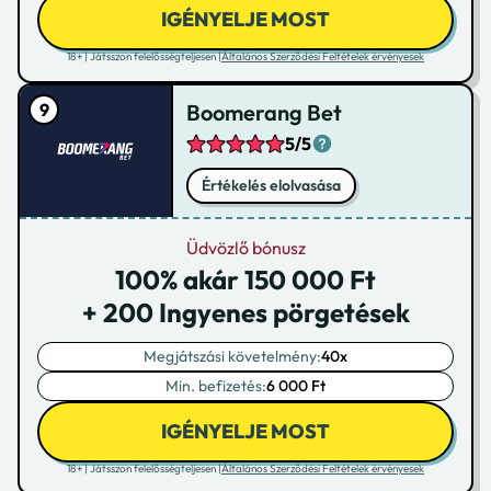
IGÉNYELJE MOST
18+ | Játsszon felelősségteljesen |
Általános Szerződési Feltételek érvényesek
Boomerang Bet
5/5
Értékelés elolvasása
Üdvözlő bónusz
100% akár 150 000 Ft
+ 200 Ingyenes pörgetések
Megjátszási követelmény:
40x
Min. befizetés:
6 000 Ft
IGÉNYELJE MOST
18+ | Játsszon felelősségteljesen |
Általános Szerződési Feltételek érvényesek