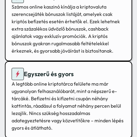
Számos online kaszinó kínálja a kriptovaluta
szerencsejáték bónuszok listáját, amelyek csak
kriptós befizetés esetén érhetők el. Ezek lehetnek
extra százalékos üdvözlő bónuszok, cashback
ajánlatok vagy exkluzív promóciók. A kriptós
bónuszok gyakran rugalmasabb feltételekkel
érkeznek, és gyorsabb jóváírást is biztosítanak.
Egyszerű és gyors
A legtöbb online kriptotárca felülete ma már
ugyanolyan felhasználóbarát, mint a népszerű e-
tárcáké. Befizetni és kifizetni csupán néhány
kattintás, ráadásul a folyamat néhány percen belül
lezajlik. Nincs szükség hosszadalmas
adategyeztetésre vagy közvetítőkre – minden lépés
gyors és átlátható.