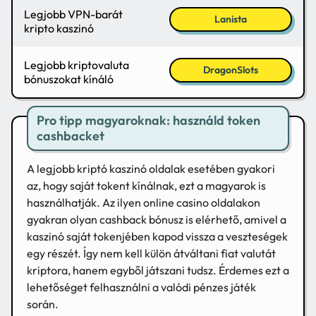
Legjobb VPN-barát
Lanista
kripto kaszinó
Legjobb kriptovaluta
DragonSlots
bónuszokat kínáló
Pro tipp magyaroknak: használd token
cashbacket
A legjobb kriptó kaszinó oldalak esetében gyakori
az, hogy saját tokent kínálnak, ezt a magyarok is
használhatják. Az ilyen online casino oldalakon
gyakran olyan cashback bónusz is elérhető, amivel a
kaszinó saját tokenjében kapod vissza a veszteségek
egy részét. Így nem kell külön átváltani fiat valutát
kriptora, hanem egyből játszani tudsz. Érdemes ezt a
lehetőséget felhasználni a valódi pénzes játék
során.