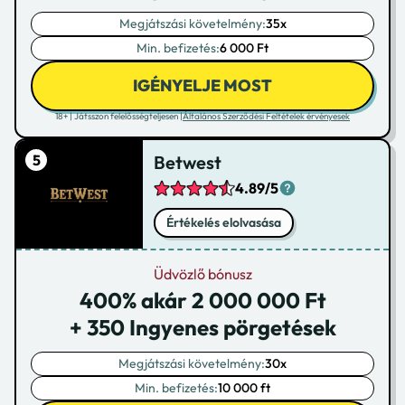
Megjátszási követelmény:
35x
Min. befizetés:
6 000 Ft
IGÉNYELJE MOST
18+ | Játsszon felelősségteljesen |
Általános Szerződési Feltételek érvényesek
Betwest
4.89/5
Értékelés elolvasása
Üdvözlő bónusz
400% akár 2 000 000 Ft
+ 350 Ingyenes pörgetések
Megjátszási követelmény:
30x
Min. befizetés:
10 000 ft