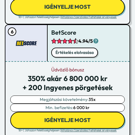
IGÉNYELJE MOST
18+ | Játsszon felelősségteljesen |
Általános Szerződési Feltételek érvényesek
BetScore
4.94/5
Értékelés elolvasása
Üdvözlő bónusz
350% akár 6 800 000 kr
+ 200 Ingyenes pörgetések
Megjátszási követelmény:
35x
Min. befizetés:
6 000 kr
IGÉNYELJE MOST
18+ | Játsszon felelősségteljesen |
Általános Szerződési Feltételek érvényesek