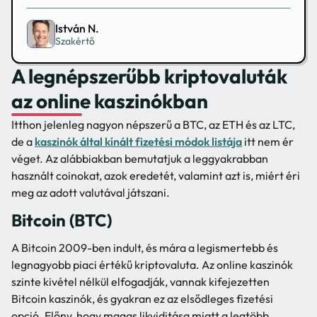
István N.
Szakértő
A legnépszerűbb kriptovaluták
az online kaszinókban
Itthon jelenleg nagyon népszerű a BTC, az ETH és az LTC,
de a
kaszinók által kínált fizetési módok listája
itt nem ér
véget. Az alábbiakban bemutatjuk a leggyakrabban
használt coinokat, azok eredetét, valamint azt is, miért éri
meg az adott valutával játszani.
Bitcoin (BTC)
A Bitcoin 2009-ben indult, és mára a legismertebb és
legnagyobb piaci értékű kriptovaluta. Az online kaszinók
szinte kivétel nélkül elfogadják, vannak kifejezetten
Bitcoin kaszinók, és gyakran ez az elsődleges fizetési
opció. Előny, hogy magas likviditása miatt a legtöbb