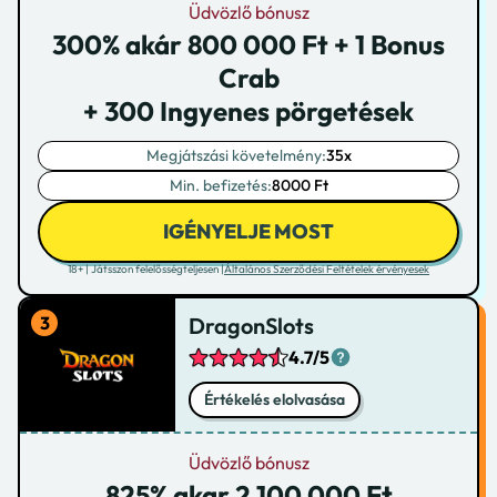
Üdvözlő bónusz
300% akár 800 000 Ft + 1 Bonus
Crab
+ 300 Ingyenes pörgetések
Megjátszási követelmény:
35x
Min. befizetés:
8000 Ft
IGÉNYELJE MOST
18+ | Játsszon felelősségteljesen |
Általános Szerződési Feltételek érvényesek
DragonSlots
4.7/5
Értékelés elolvasása
Üdvözlő bónusz
825% akar 2 100 000 Ft