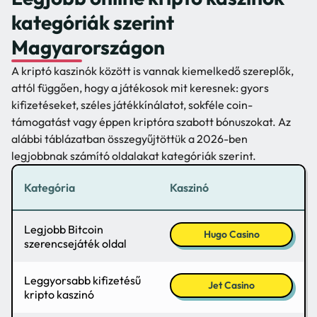
kategóriák szerint
Magyarországon
A kriptó kaszinók között is vannak kiemelkedő szereplők,
attól függően, hogy a játékosok mit keresnek: gyors
kifizetéseket, széles játékkínálatot, sokféle coin-
támogatást vagy éppen kriptóra szabott bónuszokat. Az
alábbi táblázatban összegyűjtöttük a 2026-ben
legjobbnak számító oldalakat kategóriák szerint.
Kategória
Kaszinó
Legjobb Bitcoin
Hugo Casino
szerencsejáték oldal
Leggyorsabb kifizetésű
Jet Casino
kripto kaszinó