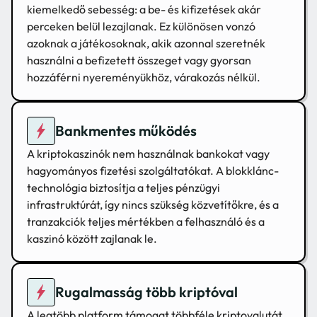
kiemelkedő sebesség: a be- és kifizetések akár
perceken belül lezajlanak. Ez különösen vonzó
azoknak a játékosoknak, akik azonnal szeretnék
használni a befizetett összeget vagy gyorsan
hozzáférni nyereményükhöz, várakozás nélkül.
Bankmentes működés
A kriptokaszinók nem használnak bankokat vagy
hagyományos fizetési szolgáltatókat. A blokklánc-
technológia biztosítja a teljes pénzügyi
infrastruktúrát, így nincs szükség közvetítőkre, és a
tranzakciók teljes mértékben a felhasználó és a
kaszinó között zajlanak le.
Rugalmasság több kriptóval
A legtöbb platform támogat többféle kriptovalutát