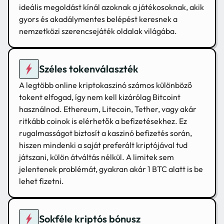
ideális megoldást kínál azoknak a játékosoknak, akik
gyors és akadálymentes belépést keresnek a
nemzetközi szerencsejáték oldalak világába.
Széles tokenválaszték
A legtöbb online kriptokaszinó számos különböző
tokent elfogad, így nem kell kizárólag Bitcoint
használnod. Ethereum, Litecoin, Tether, vagy akár
ritkább coinok is elérhetők a befizetésekhez. Ez
rugalmasságot biztosít a kaszinó befizetés során,
hiszen mindenki a saját preferált kriptójával tud
játszani, külön átváltás nélkül. A limitek sem
jelentenek problémát, gyakran akár 1 BTC alatt is be
lehet fizetni.
Sokféle kriptós bónusz