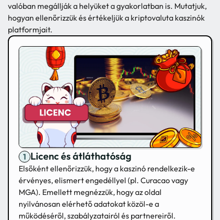
valóban megállják a helyüket a gyakorlatban is. Mutatjuk,
hogyan ellenőrizzük és értékeljük a kriptovaluta kaszinók
platformjait.
Licenc és átláthatóság
Elsőként ellenőrizzük, hogy a kaszinó rendelkezik-e
érvényes, elismert engedéllyel (pl. Curacao vagy
MGA). Emellett megnézzük, hogy az oldal
nyilvánosan elérhető adatokat közöl-e a
működéséről, szabályzatairól és partnereiről.