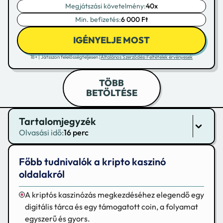
Megjátszási követelmény:
40x
Min. befizetés:
6 000 Ft
IGÉNYELJE MOST
18+ | Játsszon felelősségteljesen |
Általános Szerződési Feltételek érvényesek
TÖBB
BETÖLTÉSE
Tartalomjegyzék
Olvasási idő:
16 perc
Főbb tudnivalók a kripto kaszinó
oldalakról
A kriptós kaszinózás megkezdéséhez elegendő egy
digitális tárca és egy támogatott coin, a folyamat
egyszerű és gyors.