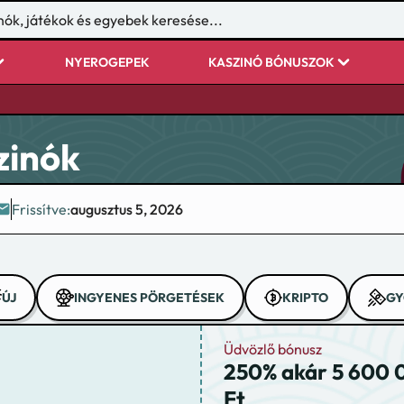
NYEROGEPEK
KASZINÓ BÓNUSZOK
zinók
augusztus 5, 2026
Frissítve:
ÚJ
INGYENES PÖRGETÉSEK
KRIPTO
GY
Üdvözlő bónusz
250% akár 5 600 
Ft