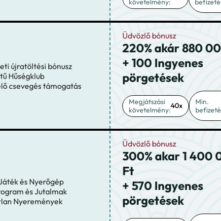
követelmény:
befizeté
Üdvözlő bónusz
220% akár 880 00
+ 100 Ingyenes
ti újratöltési bónusz
pörgetések
ntű Hűségklub
élő csevegés támogatás
Megjátszási
Min.
40x
követelmény:
befizeté
Üdvözlő bónusz
300% akar 1 400 
Ft
Játék és Nyerőgép
+ 570 Ingyenes
rogram és Jutalmak
pörgetések
tlan Nyeremények