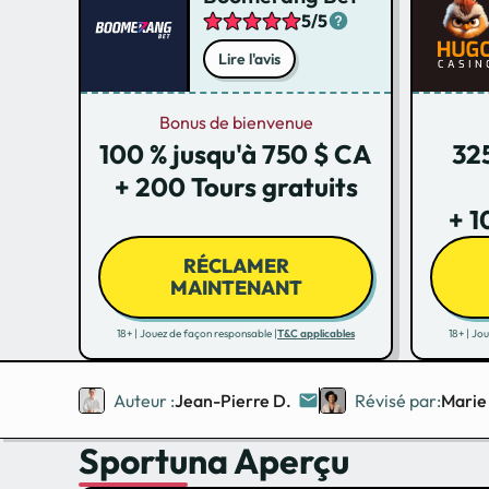
5/5
Lire l'avis
Bonus de bienvenue
100 % jusqu'à 750 $ CA
325
+ 200 Tours gratuits
+ 1
RÉCLAMER
MAINTENANT
18+ | Jouez de façon responsable |
T&C applicables
18+ | Jo
Auteur :
Jean-Pierre D.
Révisé par:
Marie
Sportuna Aperçu