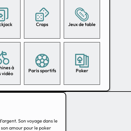
ckjack
Craps
Jeux de table
ines à
Paris sportifs
Poker
s vidéo
urnois
d’argent. Son voyage dans le
t son amour pour le poker