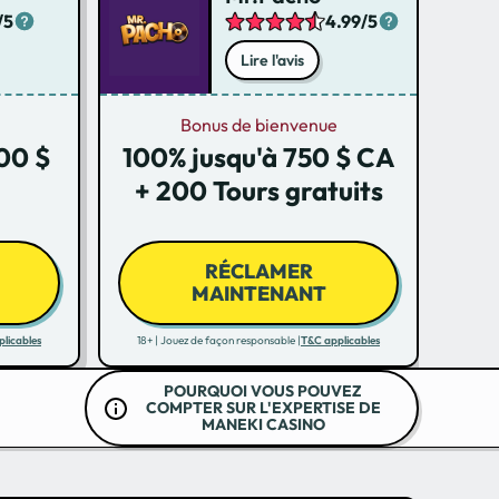
/5
4.99/5
Lire l'avis
Bonus de bienvenue
500 $
100% jusqu'à 750 $ CA
+ 200 Tours gratuits
RÉCLAMER
MAINTENANT
licables
18+ | Jouez de façon responsable |
T&C applicables
POURQUOI VOUS POUVEZ
COMPTER SUR L'EXPERTISE DE
MANEKI CASINO