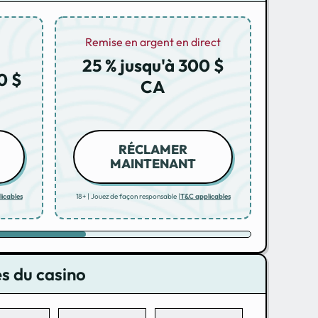
Remise en argent en direct
Jeu-q
25 % jusqu'à 300 $
Ques
0 $
CA
pou
RÉCLAMER
MAINTENANT
icables
18+ | Jouez de façon responsable |
T&C applicables
18+ | Jouez
s du casino