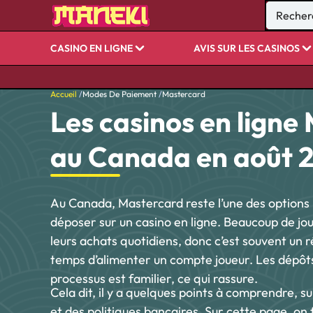
CASINO EN LIGNE
AVIS SUR LES CASINOS
Accueil
/
Modes De Paiement
/
Mastercard
Les casinos en ligne
au Canada en août 
Au Canada, Mastercard reste l’une des options 
déposer sur un casino en ligne. Beaucoup de joue
leurs achats quotidiens, donc c’est souvent un r
temps d’alimenter un compte joueur. Les dépôts
processus est familier, ce qui rassure.
Cela dit, il y a quelques points à comprendre, su
et des politiques bancaires. Sur cette page, on fa