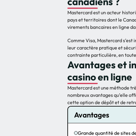
canadiens ?
Mastercard est un acteur histori
pays et territoires dont le Canad
virements bancaires en ligne dan
Comme Visa, Mastercard s’est i
leur caractère pratique et sécur
contrainte particulière, en tout
Avantages et i
casino en ligne
Mastercard est une méthode très
nombreux avantages qu’elle offre.
cette option de dépôt et de retra
Avantages
Grande quantité de sites d