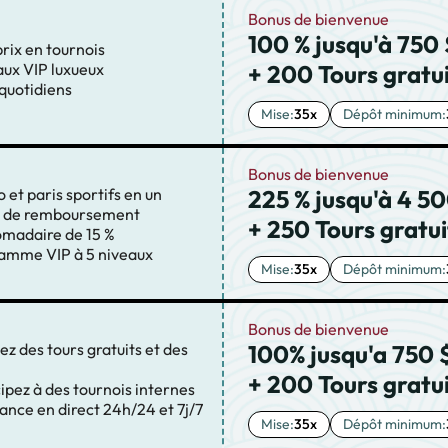
Bonus de bienvenue
100 % jusqu'à 750
rix en tournois
ux VIP luxueux
+ 200 Tours gratu
quotidiens
Mise:
35x
Dépôt minimum:
Bonus de bienvenue
 et paris sportifs en un
225 % jusqu'à 4 5
 de remboursement
+ 250 Tours gratui
madaire de 15 %
amme VIP à 5 niveaux
Mise:
35x
Dépôt minimum:
Bonus de bienvenue
z des tours gratuits et des
100% jusqu'a 750 
+ 200 Tours gratu
ipez à des tournois internes
ance en direct 24h/24 et 7j/7
Mise:
35x
Dépôt minimum: