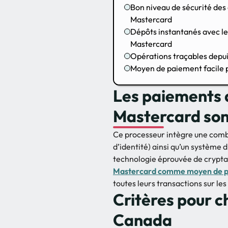
Bon niveau de sécurité des
Mastercard
Dépôts instantanés avec le
Mastercard
Opérations traçables depu
Moyen de paiement facile p
Les paiements d
Mastercard sont
Ce processeur intègre une combi
d’identité) ainsi qu’un système
technologie éprouvée de cryptage
Mastercard comme moyen de 
toutes leurs transactions sur les
Critères pour c
Canada