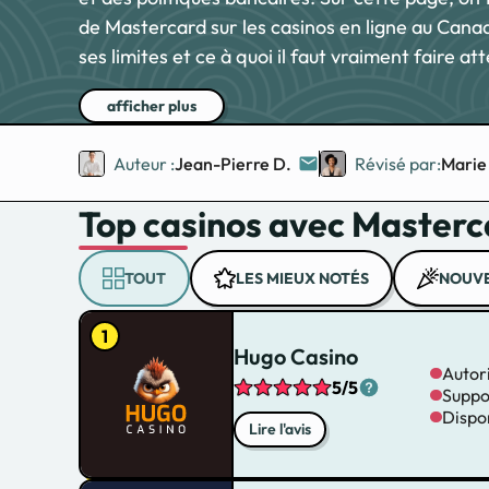
de Mastercard sur les casinos en ligne au Cana
ses limites et ce à quoi il faut vraiment faire at
afficher plus
Auteur :
Jean-Pierre D.
Révisé par:
Marie
Top casinos avec Masterc
TOUT
LES MIEUX NOTÉS
NOUV
Hugo Casino
Autor
5/5
Suppo
Dispon
Lire l'avis