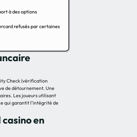
port à des options
rcard refusés par certaines
ancaire
ty Check (vérification
tive de détournement. Une
ires. Les joueurs utilisant
e qui garantit l’intégrité de
 casino en