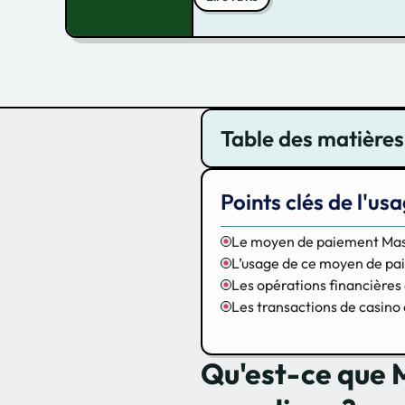
Table des matières
Points clés de l'us
Le moyen de paiement Maste
L’usage de ce moyen de paie
Les opérations financières 
Les transactions de casino
Qu'est-ce que M