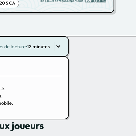
18+ | Jouez de façon responsable |
T&C applicables
20 $ CA
s de lecture:
12 minutes
sé.
s.
mobile.
ux joueurs