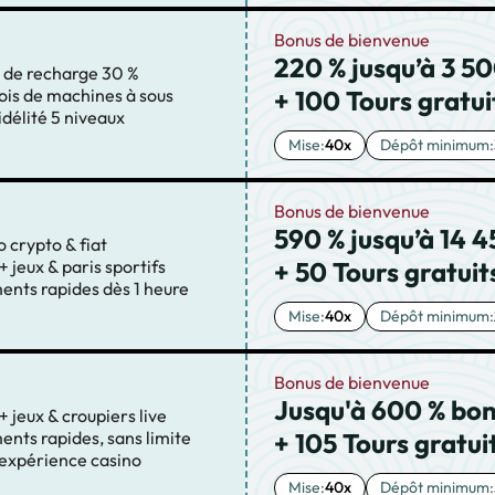
Bonus de bienvenue
220 % jusqu’à 3 5
 de recharge 30 %
ois de machines à sous
+ 100 Tours gratui
idélité 5 niveaux
Mise:
40x
Dépôt minimum:
Bonus de bienvenue
590 % jusqu’à 14 
 crypto & fiat
jeux & paris sportifs
+ 50 Tours gratuit
ents rapides dès 1 heure
Mise:
40x
Dépôt minimum:
Bonus de bienvenue
Jusqu'à 600 % bon
 jeux & croupiers live
nts rapides, sans limite
+ 105 Tours gratui
 expérience casino
Mise:
40x
Dépôt minimum: