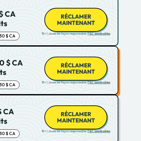
 $ CA
RÉCLAMER
its
MAINTENANT
18+ | Jouez de façon responsable |
T&C applicables
30 $ CA
00 $ CA
RÉCLAMER
ts
MAINTENANT
18+ | Jouez de façon responsable |
T&C applicables
30 $ CA
$ CA
RÉCLAMER
its
MAINTENANT
18+ | Jouez de façon responsable |
T&C applicables
30 $ CA