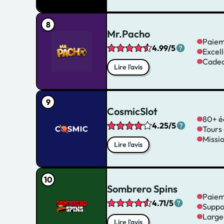
Mr.Pacho
Paiem
4.99/5
Excel
Cadea
Lire l'avis
CosmicSlot
80+ éd
4.25/5
Tours 
Missi
Lire l'avis
Sombrero Spins
Paiem
4.71/5
Suppo
Large
Lire l'avis