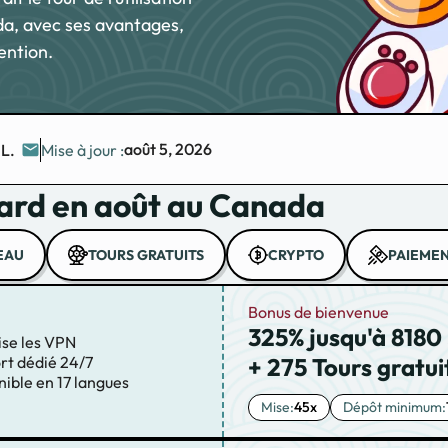
da, avec ses avantages,
tention.
août 5, 2026
 L.
Mise à jour :
ard en août au Canada
EAU
TOURS GRATUITS
CRYPTO
PAIEMEN
Bonus de bienvenue
325% jusqu'à 8180
ise les VPN
rt dédié 24/7
+ 275 Tours gratui
ible en 17 langues
Mise:
45x
Dépôt minimum: