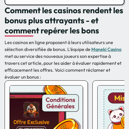
Comment les casinos rendent les
bonus plus attrayants - et
comment repérer les bons
Les casinos en ligne proposent à leurs utilisateurs une
sélection diversifiée de bonus. L’équipe de
Maneki Casino
met au service des nouveaux joueurs son expertise à
travers cet article, pour les aider à évaluer rapidement et
efficacement les offres. Voici comment réclamer et
évaluer un bonus :