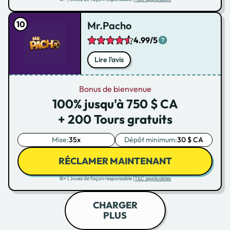
Mr.Pacho
4.99/5
Lire l'avis
Bonus de bienvenue
100% jusqu'à 750 $ CA
+ 200 Tours gratuits
Mise:
35x
Dépôt minimum:
30 $ CA
RÉCLAMER MAINTENANT
18+ | Jouez de façon responsable |
T&C applicables
CHARGER
PLUS