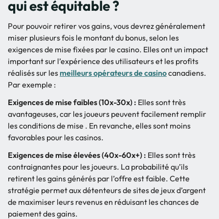
qui est équitable ?
Pour pouvoir retirer vos gains, vous devrez généralement
miser plusieurs fois le montant du bonus, selon les
exigences de mise fixées par le casino. Elles ont un impact
important sur l’expérience des utilisateurs et les profits
réalisés sur les
meilleurs opérateurs de casino
canadiens.
Par exemple :
Exigences de mise faibles (10x-30x) :
Elles sont très
avantageuses, car les joueurs peuvent facilement remplir
les conditions de mise . En revanche, elles sont moins
favorables pour les casinos.
Exigences de mise élevées (40x-60x+) :
Elles sont très
contraignantes pour les joueurs. La probabilité qu’ils
retirent les gains générés par l’offre est faible. Cette
stratégie permet aux détenteurs de sites de jeux d’argent
de maximiser leurs revenus en réduisant les chances de
paiement des gains.