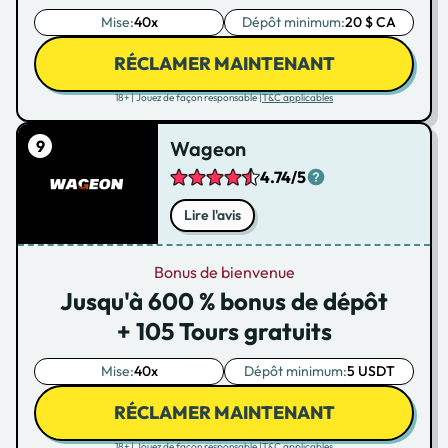
Mise:
40x
Dépôt minimum:
20 $ CA
RÉCLAMER MAINTENANT
18+ | Jouez de façon responsable |
T&C applicables
Wageon
4.74/5
Lire l'avis
Bonus de bienvenue
Jusqu'à 600 % bonus de dépôt
+ 105 Tours gratuits
Mise:
40x
Dépôt minimum:
5 USDT
RÉCLAMER MAINTENANT
18+ | Jouez de façon responsable |
T&C applicables