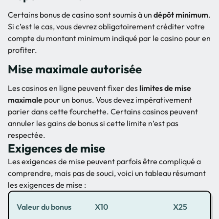
Certains bonus de casino sont soumis à un
dépôt minimum
.
Si c’est le cas, vous devrez obligatoirement créditer votre
compte du montant minimum indiqué par le casino pour en
profiter.
Mise maximale autorisée
Les casinos en ligne peuvent fixer des
limites de mise
maximale
pour un bonus. Vous devez impérativement
parier dans cette fourchette. Certains casinos peuvent
annuler les gains de bonus si cette limite n’est pas
respectée.
Exigences de mise
Les exigences de mise peuvent parfois être compliqué a
comprendre, mais pas de souci, voici un tableau résumant
les exigences de mise :
Valeur du bonus
X10
X25