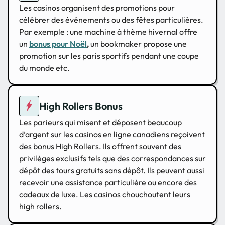
Les casinos organisent des promotions pour
célébrer des événements ou des fêtes particulières.
Par exemple : une machine à thème hivernal offre
un
bonus pour Noël
,
un bookmaker propose une
promotion sur les paris sportifs pendant une coupe
du monde etc.
High Rollers Bonus
Les parieurs qui misent et déposent beaucoup
d’argent sur les casinos en ligne canadiens reçoivent
des bonus High Rollers. Ils offrent souvent des
privilèges exclusifs tels que des correspondances sur
dépôt des tours gratuits sans dépôt. Ils peuvent aussi
recevoir une assistance particulière ou encore des
cadeaux de luxe. Les casinos chouchoutent leurs
high rollers.