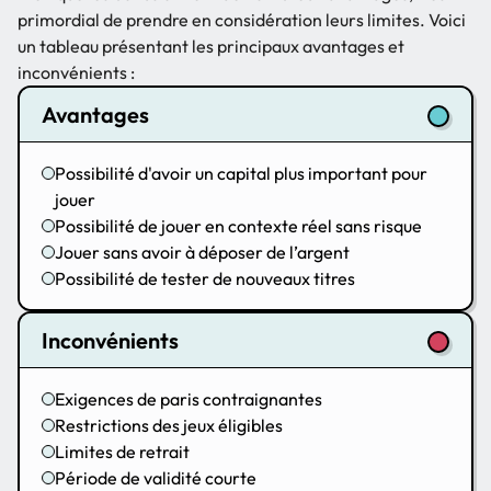
primordial de prendre en considération leurs limites. Voici
un tableau présentant les principaux avantages et
inconvénients :
Avantages
Possibilité d'avoir un capital plus important pour
jouer
Possibilité de jouer en contexte réel sans risque
Jouer sans avoir à déposer de l’argent
Possibilité de tester de nouveaux titres
Inconvénients
Exigences de paris contraignantes
Restrictions des jeux éligibles
Limites de retrait
Période de validité courte