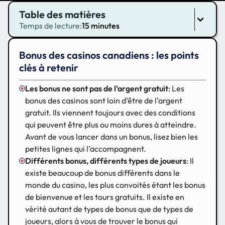
Table des matières
Temps de lecture:
15 minutes
Bonus des casinos canadiens : les points
clés à retenir
Les bonus ne sont pas de l’argent gratuit
: Les
bonus des casinos sont loin d’être de l’argent
gratuit. Ils viennent toujours avec des conditions
qui peuvent être plus ou moins dures à atteindre.
Avant de vous lancer dans un bonus, lisez bien les
petites lignes qui l’accompagnent.
Différents bonus, différents types de joueurs
: Il
existe beaucoup de bonus différents dans le
monde du casino, les plus convoités étant les bonus
de bienvenue et les tours gratuits. Il existe en
vérité autant de types de bonus que de types de
joueurs, alors à vous de trouver le bonus qui