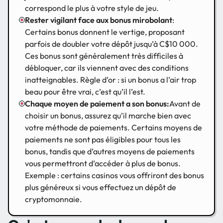
correspond le plus à votre style de jeu.
Rester vigilant face aux bonus mirobolant
:
Certains bonus donnent le vertige, proposant
parfois de doubler votre dépôt jusqu’à C$10 000.
Ces bonus sont généralement très difficiles à
débloquer, car ils viennent avec des conditions
inatteignables. Règle d’or : si un bonus a l’air trop
beau pour être vrai, c’est qu’il l’est.
Chaque moyen de paiement a son bonus:
Avant de
choisir un bonus, assurez qu’il marche bien avec
votre méthode de paiements. Certains moyens de
paiements ne sont pas éligibles pour tous les
bonus, tandis que d’autres moyens de paiements
vous permettront d’accéder à plus de bonus.
Exemple : certains casinos vous offriront des bonus
plus généreux si vous effectuez un dépôt de
cryptomonnaie.