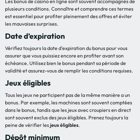
Les bonus de casino en ligne sont souvent accompagnés de
plusieurs conditions. Connaître et comprendre ces termes
est essentiel pour profiter pleinement des offres et éviter
les mauvaises surprises.
Date d’expiration
Vérifiez toujours la date d’expiration du bonus pour vous
assurer que vous puissiez encore en profiter avant son
échéance. Utilisez bien le bonus pendant sa période de
validité et assurez-vous de remplir les conditions requises.
Jeux éligibles
Tous les jeux ne participent pas de la même manière a un
bonus. Par exemple, les machines sont souvent comptées
dans le bonus, tandis que les jeux avec croupiers en direct
sont souvent exclus des jeux éligibles. Prenez toujours la
peine de vérifier les
jeux éligibles
.
Dépôt minimum