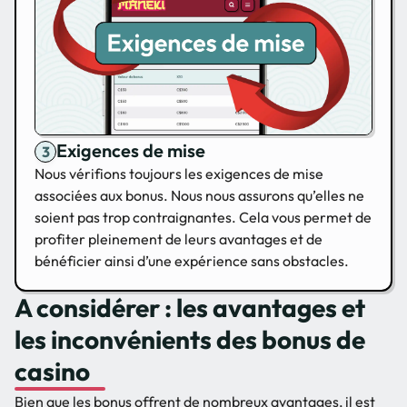
Exigences de mise
Nous vérifions toujours les exigences de mise
associées aux bonus. Nous nous assurons qu’elles ne
soient pas trop contraignantes. Cela vous permet de
profiter pleinement de leurs avantages et de
bénéficier ainsi d’une expérience sans obstacles.
A considérer : les avantages et
les inconvénients des bonus de
casino
Bien que les bonus offrent de nombreux avantages, il est