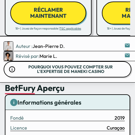
RÉCLAMER
RÉ
MAINTENANT
MAI
18+ | Jouez de façon responsable |
T&C applicables
18+ | Jouez de façon 
Auteur :
Jean-Pierre D.
Révisé par:
Marie L.
POURQUOI VOUS POUVEZ COMPTER SUR
L'EXPERTISE DE MANEKI CASINO
BetFury Aperçu
Informations générales
Fondé
2019
Licence
Curaçao