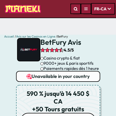
FR-CA
Accueil
/
Avis sur les Casinos en Ligne
/
BetFury
BetFury Avis
4.5/5
Casino crypto & fiat
9000+ jeux & paris sportifs
Paiements rapides dès 1 heure
Unavailable in your country
590 % jusqu’à 14 450 $
CA
+50 Tours gratuits