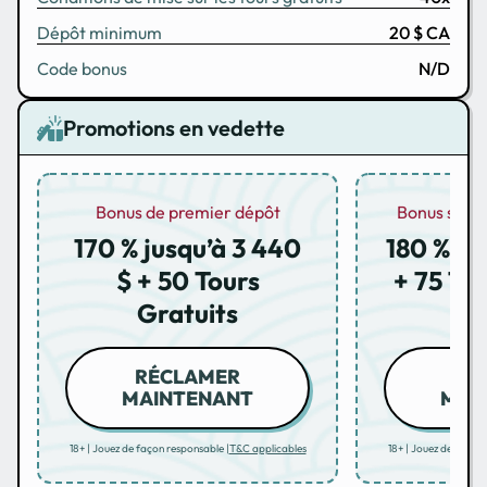
Dépôt minimum
20 $ CA
Code bonus
N/D
Promotions en vedette
Bonus de premier dépôt
Bonus sur l
170 % jusqu’à 3 440
180 % ju
$ + 50 Tours
+ 75 To
Gratuits
RÉCLAMER
RÉ
MAINTENANT
MAI
18+ | Jouez de façon responsable |
T&C applicables
18+ | Jouez de façon 