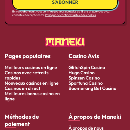
En vous abonnant, vous certifiez que vous avez plus de 18 ans et que vous avez
consulté et accepté notre
Politique de confidentialité et de cookies
.
Pages populaires
Casino Avis
Meilleurs casinos en ligne
GlitchSpin Casino
Casinos avec retraits
Hugo Casino
rapides
Spinzen Casino
Nouveaux casinos en ligne
Sportuna Casino
Casinos en direct
Boomerang Bet Casino
Meilleures bonus casino en
ligne
Méthodes de
À propos de Maneki
paiement
À propos de nous