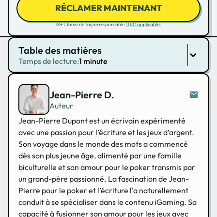
RÉCLAMER MAINTENANT
18+ | Jouez de façon responsable |
T&C applicables
Table des matières
Temps de lecture:
1 minute
Jean-Pierre D.
Auteur
Jean-Pierre Dupont est un écrivain expérimenté
avec une passion pour l’écriture et les jeux d’argent.
Son voyage dans le monde des mots a commencé
dès son plus jeune âge, alimenté par une famille
biculturelle et son amour pour le poker transmis par
un grand-père passionné. La fascination de Jean-
Pierre pour le poker et l’écriture l'a naturellement
conduit à se spécialiser dans le contenu iGaming. Sa
capacité à fusionner son amour pour les jeux avec