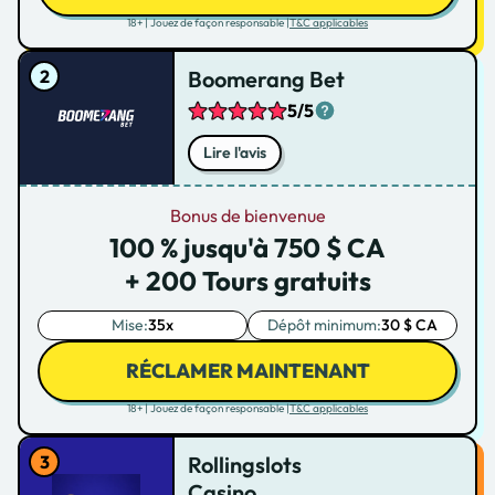
18+ | Jouez de façon responsable |
T&C applicables
Boomerang Bet
5/5
Lire l'avis
Bonus de bienvenue
100 % jusqu'à 750 $ CA
+ 200 Tours gratuits
Mise:
35x
Dépôt minimum:
30 $ CA
RÉCLAMER MAINTENANT
18+ | Jouez de façon responsable |
T&C applicables
Rollingslots
Casino