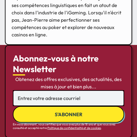
ses compétences linguistiques en fait un atout de
choix dans l'industrie de l'iGaming. Lorsqu'il n'écrit
pas, Jean-Pierre aime perfectionner ses
compétences au poker et explorer de nouveaux
casinos en ligne.
Abonnez-vous à notre
Newsletter
Obtenez des offres exclusives, des actualités, des
mises à jour et bien plus...
En vous abonnant, vous certifiez que vous avez plus de 18 ans et que vous avez
consulté et accepté notre
Politique de confidentialité et de cookies
.