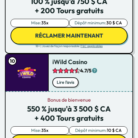
100 % jusqu'à 750 $ CA
+ 200 Tours gratuits
Mise:
35x
Dépôt minimum:
30 $ CA
RÉCLAMER MAINTENANT
18+ | Jouez de façon responsable |
T&C applicables
iWild Casino
4.7/5
Lire l'avis
Bonus de bienvenue
550 % jusqu'à 3 500 $ CA
+ 400 Tours gratuits
Mise:
35x
Dépôt minimum:
10 $ CA