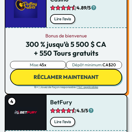
4.89/5
Lire l'avis
Bonus de bienvenue
300 % jusqu’à 5 500 $ CA
+ 550 Tours gratuits
Mise:
45x
Dépôt minimum:
CA$20
RÉCLAMER MAINTENANT
18+ | Jouez de façon responsable |
T&C applicables
BetFury
4.5/5
Lire l'avis