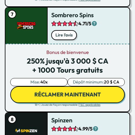
Sombrero Spins
4.71/5
Lire l'avis
Bonus de bienvenue
250% jusqu'à 3 000 $ CA
+ 1000 Tours gratuits
Mise:
40x
Dépôt minimum:
20 $ CA
RÉCLAMER MAINTENANT
18+ | Jouez de façon responsable |
T&C applicables
Spinzen
4.99/5