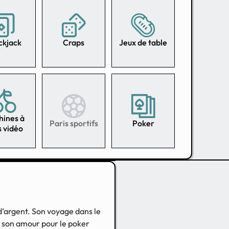
ckjack
Craps
Jeux de table
ines à
Paris sportifs
Poker
s vidéo
urnois
d’argent. Son voyage dans le
t son amour pour le poker