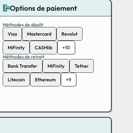
Options de paiement
Méthodes de dépôt
Visa
Mastercard
Revolut
MiFinity
CASHlib
+10
Méthodes de retrait
Bank Transfer
MiFinity
Tether
Litecoin
Ethereum
+9