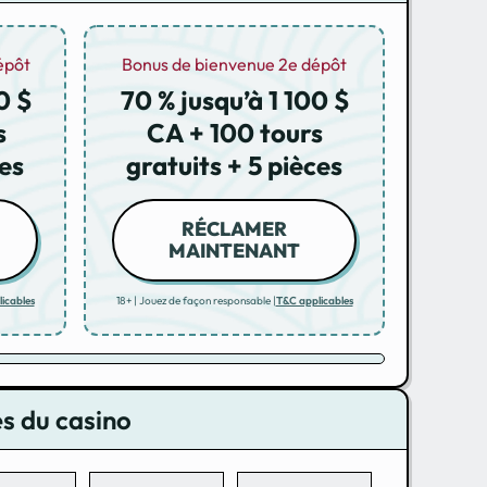
épôt
Bonus de bienvenue 2e dépôt
Bonus
0 $
70 % jusqu’à 1 100 $
60 %
s
CA + 100 tours
C
ces
gratuits + 5 pièces
gra
RÉCLAMER
MAINTENANT
icables
18+ | Jouez de façon responsable |
T&C applicables
18+ | Jouez
s du casino