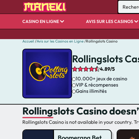
CASINO EN LIGNE
AVIS SUR LES CASINOS
Accueil
/
Avis sur les Casinos en Ligne
/
Rollingslots Casino
Rollingslots Ca
4.89/5
10.000+ jeux de casino
VIP & récompenses
Gains illimités
Rollingslots Casino doesn
Rollingslots Casino is not available in your country. T
Boomerang Bet