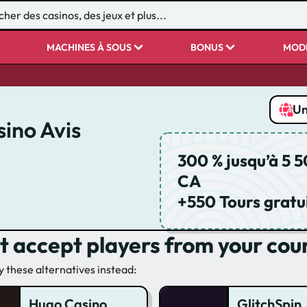
MACHINES À SOUS
BONUS
MODE
Un
sino Avis
300 % jusqu’à 5 
CA
+550 Tours gratu
’t accept players from your cou
ry these alternatives instead:
Hugo Casino
GlitchSpin