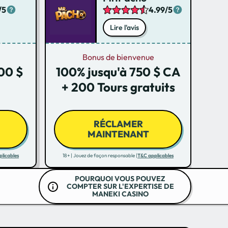
/5
4.99/5
Lire l'avis
Bonus de bienvenue
500 $
100% jusqu'à 750 $ CA
+ 200 Tours gratuits
RÉCLAMER
MAINTENANT
licables
18+ | Jouez de façon responsable |
T&C applicables
POURQUOI VOUS POUVEZ
COMPTER SUR L'EXPERTISE DE
MANEKI CASINO