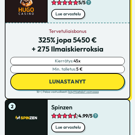
5/5
Lue arvostelu
Tervetuliaisbonus
325% jopa 5450 €
+ 275 Ilmaiskierroksia
Kierrätys:
45x
Min. talletus:
5 €
LUNASTA NYT
18+ | Pelaa vastuullisesti |
käyttöehdot voimassa
Spinzen
4.99/5
Lue arvostelu