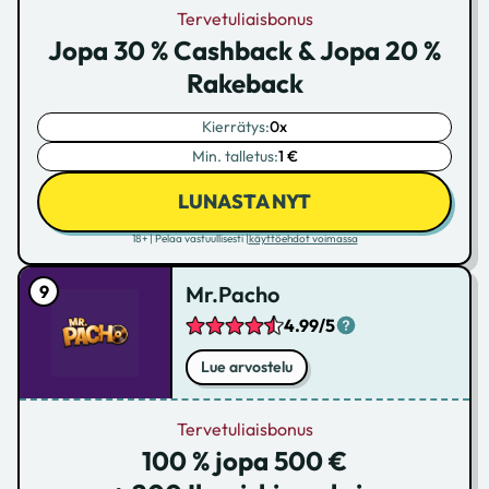
Tervetuliaisbonus
Jopa 30 % Cashback & Jopa 20 %
Rakeback
Kierrätys:
0x
Min. talletus:
1 €
LUNASTA NYT
18+ | Pelaa vastuullisesti |
käyttöehdot voimassa
Mr.Pacho
4.99/5
Lue arvostelu
Tervetuliaisbonus
100 % jopa 500 €