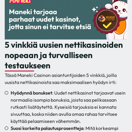
5 vinkkiä uusien nettikasinoiden
nopeaan ja turvalliseen
testaukseen
Tässä Maneki Casinon asiantuntijoiden 5 vinkkiä, joilla
uusista nettikasinoista saa maksimaalisen hyödyn irti:
Hyödynnä bonukset
: Uudet nettikasinot tarjoavat usein
normaalia isompia bonuksia, joista saa pelikassaan
rutkasti lisätäytettä. Kyseisiä tarjouksia ei kannata
sivuuttaa, koska niiden avulla omaa rahaa tarvitsee
käyttää pelaamiseen vähemmän.
Suosi korkeita palautusprosentteja
: Mitä korkeampi