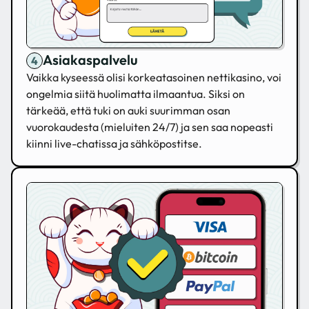
Asiakaspalvelu
Vaikka kyseessä olisi korkeatasoinen nettikasino, voi
ongelmia siitä huolimatta ilmaantua. Siksi on
tärkeää, että tuki on auki suurimman osan
vuorokaudesta (mieluiten 24/7) ja sen saa nopeasti
kiinni live-chatissa ja sähköpostitse.