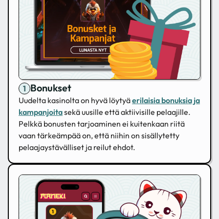
Bonukset
Uudelta kasinolta on hyvä löytyä
erilaisia bonuksia ja
kampanjoita
sekä uusille että aktiivisille pelaajille.
Pelkkä bonusten tarjoaminen ei kuitenkaan riitä
vaan tärkeämpää on, että niihin on sisällytetty
pelaajaystävälliset ja reilut ehdot.