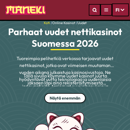
FI
Koti
/
Online Kasinot
/
Uudet
Parhaat uudet nettikasinot
Suomessa 2026
Tuoreimpia pelihetkiä verkossa tarjoavat uudet
nettikasinot, jotka ovat viimeisen muutaman
vuoden aikana julkaistuja kasinosivustoja. Ne
Tällä sivulla käymme uudet kasinot juurta
hyödyntävät uutta teknologiaa ja uudenlaisia
jaksaen läpi aina rekisteröitymisestä
innovaatioita, tarjoavat suuria bonuksia ja
viihdetarjontaan ja turvallisuuteen. Lisäksi
uunituoreita pelejä sekä tukevat hiljattain
listaamme parhaat uudet nettikasinot 2026,
Näytä enemmän
julkaistuja maksutapoja, joilla nostot hoituvat
jotka ovat erittäin turvallisia ja sopivat
salamannopeasti.
nimenomaan suomalaisille pelaajille.