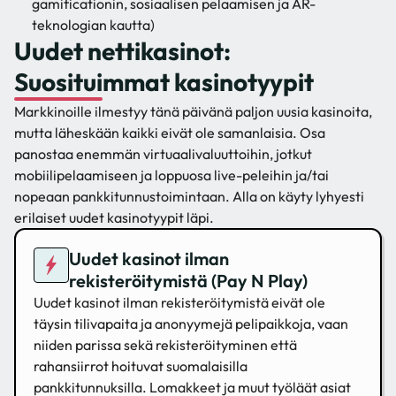
gamificationin, sosiaalisen pelaamisen ja AR-
teknologian kautta)
Uudet nettikasinot:
Suosituimmat kasinotyypit
Markkinoille ilmestyy tänä päivänä paljon uusia kasinoita,
mutta läheskään kaikki eivät ole samanlaisia. Osa
panostaa enemmän virtuaalivaluuttoihin, jotkut
mobiilipelaamiseen ja loppuosa live-peleihin ja/tai
nopeaan pankkitunnustoimintaan. Alla on käyty lyhyesti
erilaiset uudet kasinotyypit läpi.
Uudet kasinot ilman
rekisteröitymistä (Pay N Play)
Uudet kasinot ilman rekisteröitymistä eivät ole
täysin tilivapaita ja anonyymejä pelipaikkoja, vaan
niiden parissa sekä rekisteröityminen että
rahansiirrot hoituvat suomalaisilla
pankkitunnuksilla. Lomakkeet ja muut työläät asiat