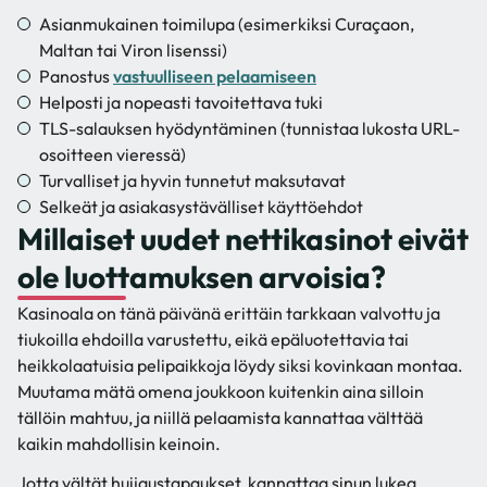
Asianmukainen toimilupa (esimerkiksi Curaçaon,
Maltan tai Viron lisenssi)
Panostus
vastuulliseen pelaamiseen
Helposti ja nopeasti tavoitettava tuki
TLS-salauksen hyödyntäminen (tunnistaa lukosta URL-
osoitteen vieressä)
Turvalliset ja hyvin tunnetut maksutavat
Selkeät ja asiakasystävälliset käyttöehdot
Millaiset uudet nettikasinot eivät
ole luottamuksen arvoisia?
Kasinoala on tänä päivänä erittäin tarkkaan valvottu ja
tiukoilla ehdoilla varustettu, eikä epäluotettavia tai
heikkolaatuisia pelipaikkoja löydy siksi kovinkaan montaa.
Muutama mätä omena joukkoon kuitenkin aina silloin
tällöin mahtuu, ja niillä pelaamista kannattaa välttää
kaikin mahdollisin keinoin.
Jotta vältät huijaustapaukset, kannattaa sinun lukea