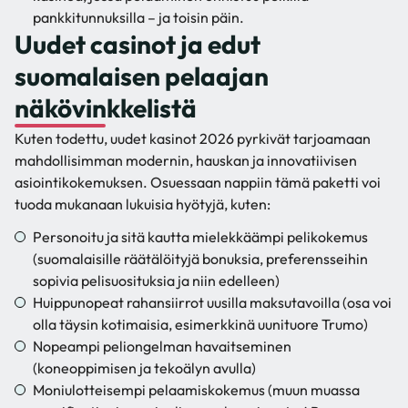
pankkitunnuksilla – ja toisin päin.
Uudet casinot ja edut
suomalaisen pelaajan
näkövinkkelistä
Kuten todettu, uudet kasinot 2026 pyrkivät tarjoamaan
mahdollisimman modernin, hauskan ja innovatiivisen
asiointikokemuksen. Osuessaan nappiin tämä paketti voi
tuoda mukanaan lukuisia hyötyjä, kuten:
Personoitu ja sitä kautta mielekkäämpi pelikokemus
(suomalaisille räätälöityjä bonuksia, preferensseihin
sopivia pelisuosituksia ja niin edelleen)
Huippunopeat rahansiirrot uusilla maksutavoilla (osa voi
olla täysin kotimaisia, esimerkkinä uunituore Trumo)
Nopeampi peliongelman havaitseminen
(koneoppimisen ja tekoälyn avulla)
Moniulotteisempi pelaamiskokemus (muun muassa