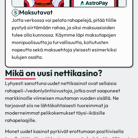
Maksutavat
Jotta verkossa voi pelata rahapelejä, pitää tilille
pystyä siirtämään rahaa, ja siksi maksuasioiden
tulee olla kunnossa. Käymme läpi maksutapojen
monipuolisuutta ja turvallisuutta, kotiutusten
nopeutta sekä maksuehtoja yleisesti esimerkiksi
kulujen osalta.
Mikä on uusi nettikasino?
Lyhyesti sanottuna uudet nettikasinot ovat sellaisia
rahapeli-/vedonlyöntisivustoja, jotka ovat saapuneet
markkinoille viimeisen muutaman vuoden sisällä. Ne
tarjoavat siis ne lähtökohtaisesti tuoreimmat ja
moderneimmat pelikokemukset täysi-ikäisille
rahapelaajille.
Monet uudet kasinot pyrkivät erottumaan positiivisella