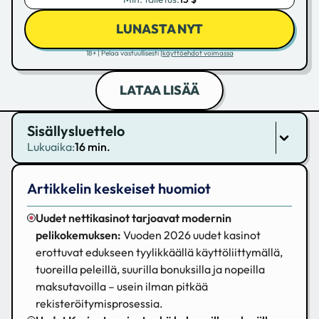
LUNASTA NYT
18+ | Pelaa vastuullisesti |
käyttöehdot voimassa
LATAA LISÄÄ
Sisällysluettelo
Lukuaika:
16 min.
Artikkelin keskeiset huomiot
Uudet nettikasinot tarjoavat modernin
pelikokemuksen:
Vuoden 2026 uudet kasinot
erottuvat edukseen tyylikkäällä käyttöliittymällä,
tuoreilla peleillä, suurilla bonuksilla ja nopeilla
maksutavoilla – usein ilman pitkää
rekisteröitymisprosessia.