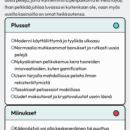
Ihan pelkkää juhlaa luvassa ei kuitenkaan ole, vaan myös
uusilla kasinoilla on omat heikkoutensa.
Plussat
Moderni käyttöliittymä ja tyylikäs ulkoasu
Normaalia muhkeammat bonukset ja rutkasti uusia
pelejä
Nykyaikainen pelikokemus kera tuoreiden
innovaatioiden, kuten gamification
Usein tarjolla mahdollisuus pelata ilman
rekisteröitymistä
Tasokkaat pelisessiot mobiilissa
Uudet maksutavat ja kryptovaluutat usein läsnä
Miinukset
Käännöstyö voi olla keskeneräinen tai puuttua