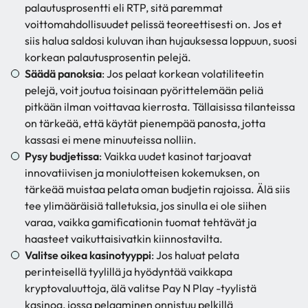
palautusprosentti eli RTP, sitä paremmat
voittomahdollisuudet pelissä teoreettisesti on. Jos et
siis halua saldosi kuluvan ihan hujauksessa loppuun, suosi
korkean palautusprosentin pelejä.
Säädä panoksia
: Jos pelaat korkean volatiliteetin
pelejä, voit joutua toisinaan pyörittelemään peliä
pitkään ilman voittavaa kierrosta. Tällaisissa tilanteissa
on tärkeää, että käytät pienempää panosta, jotta
kassasi ei mene minuuteissa nolliin.
Pysy budjetissa
: Vaikka uudet kasinot tarjoavat
innovatiivisen ja moniulotteisen kokemuksen, on
tärkeää muistaa pelata oman budjetin rajoissa. Älä siis
tee ylimääräisiä talletuksia, jos sinulla ei ole siihen
varaa, vaikka gamificationin tuomat tehtävät ja
haasteet vaikuttaisivatkin kiinnostavilta.
Valitse oikea kasinotyyppi
: Jos haluat pelata
perinteisellä tyylillä ja hyödyntää vaikkapa
kryptovaluuttoja, älä valitse Pay N Play -tyylistä
kasinoa, jossa pelaaminen onnistuu pelkillä