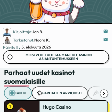
Kirjoittaja:
Jan B.
Tarkistanut:
Noora K.
5. elokuuta 2026
Päivitetty:
MIKSI VOIT LUOTTAA MANEKI CASINON
ASIANTUNTEMUKSEEN
Parhaat uudet kasinot
suomalaisille
KAIKKI
PARHAITEN ARVIOIDUT
UUSI
Hugo Casino