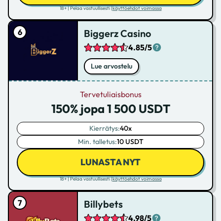
18+ | Pelaa vastuullisesti |
käyttöehdot voimassa
Biggerz Casino
4.85/5
Lue arvostelu
Tervetuliaisbonus
150% jopa 1 500 USDT
Kierrätys:
40x
Min. talletus:
10 USDT
LUNASTA NYT
18+ | Pelaa vastuullisesti |
käyttöehdot voimassa
Billybets
4.98/5