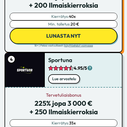
+ 200 Ilmaiskierroksia
Kierrätys:
40x
Min. talletus:
20 €
LUNASTA NYT
18+ | Pelaa vastuullisesti |
käyttöehdot voimassa
Sportuna
4.95/5
Lue arvostelu
Tervetuliaisbonus
225% jopa 3 000 €
+ 250 Ilmaiskierroksia
Kierrätys:
35x