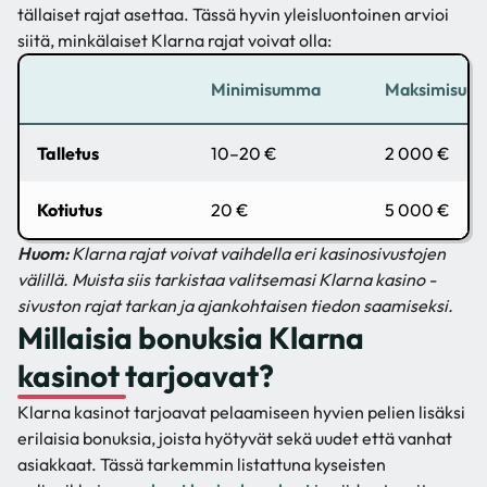
tällaiset rajat asettaa. Tässä hyvin yleisluontoinen arvioi
siitä, minkälaiset Klarna rajat voivat olla:
Minimisumma
Maksimisum
Talletus
10–20 €
2 000 €
Kotiutus
20 €
5 000 €
Huom:
Klarna rajat voivat vaihdella eri kasinosivustojen
välillä. Muista siis tarkistaa valitsemasi Klarna kasino -
sivuston rajat tarkan ja ajankohtaisen tiedon saamiseksi.
Millaisia bonuksia Klarna
kasinot tarjoavat?
Klarna kasinot tarjoavat pelaamiseen hyvien pelien lisäksi
erilaisia bonuksia, joista hyötyvät sekä uudet että vanhat
asiakkaat. Tässä tarkemmin listattuna kyseisten