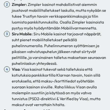
Zimpler:
Zimpler kasinot mahdollistivat aiemmin
joustavat mobiililtalletukset laskulla, mutta nykyään se
tukee Trustlyn tavoin verkkopankkimaksuja ja tilin
luomista pankkitunnuksilla. Osalla Zimpler kasinoista
pystyy myös hyödyntämään Mobiilivarmennetta.
Siru Mobile:
Siru Mobile kasinot tarjoavat näppärät,
suht pienet mobiilitalletukset pelkällä
puhelinnumerolla. Puhelinnumeron syöttämisen ja
pikaisen vahvistuspuhelun jälkeen rahat siirtyvät
pelitilille, ja varsinainen talletus maksetaan seuraavan
puhelinlaskun yhteydessä.
Visa:
Visa kasinot tukevat sekä talletuksia että
kotiutuksia pankkikortilla Klarnan tavoin, tosin sillä
erotuksella, että maksu-/korttitiedot syötetään
suoraan kasinon sivuille. Raha liikkuu Visan avulla
molempiin suuntiin ja käytössä on myös vahva
tunnistus (PSD2-direktiivi & Verified by Visa), mutta
maksut ovat verrattain hitaita.