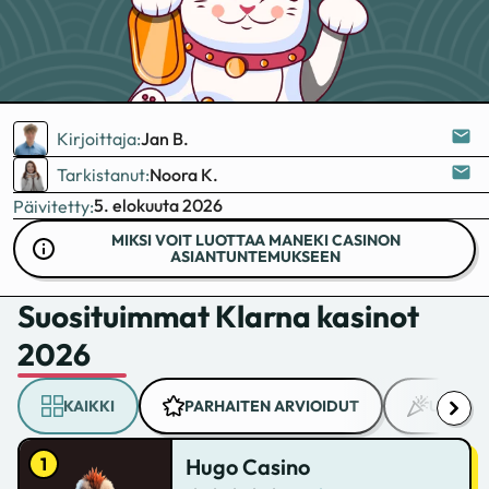
Kirjoittaja:
Jan B.
Tarkistanut:
Noora K.
5. elokuuta 2026
Päivitetty:
MIKSI VOIT LUOTTAA MANEKI CASINON
ASIANTUNTEMUKSEEN
Suosituimmat Klarna kasinot
2026
KAIKKI
PARHAITEN ARVIOIDUT
UUSI
Hugo Casino