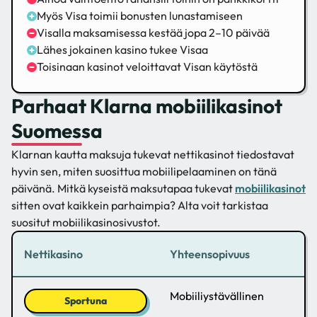
Myös Visa toimii bonusten lunastamiseen
Visalla maksamisessa kestää jopa 2–10 päivää
Lähes jokainen kasino tukee Visaa
Toisinaan kasinot veloittavat Visan käytöstä
Parhaat Klarna mobiilikasinot
Suomessa
Klarnan kautta maksuja tukevat nettikasinot tiedostavat
hyvin sen, miten suosittua mobiilipelaaminen on tänä
päivänä. Mitkä kyseistä maksutapaa tukevat
mobiilikasinot
sitten ovat kaikkein parhaimpia? Alta voit tarkistaa
suositut mobiilikasinosivustot.
Nettikasino
Yhteensopivuus
Mobiiliystävällinen
Sportuna