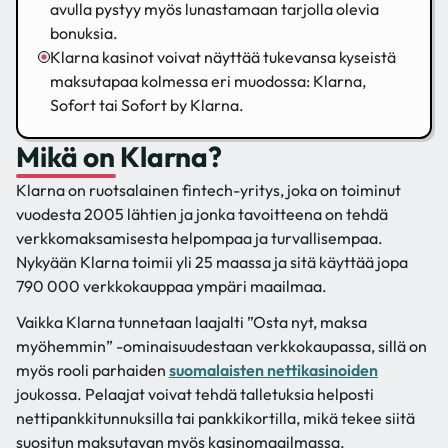
avulla pystyy myös lunastamaan tarjolla olevia
bonuksia.
Klarna kasinot voivat näyttää tukevansa kyseistä
maksutapaa kolmessa eri muodossa: Klarna,
Sofort tai Sofort by Klarna.
Mikä on Klarna?
Klarna on ruotsalainen fintech-yritys, joka on toiminut
vuodesta 2005 lähtien ja jonka tavoitteena on tehdä
verkkomaksamisesta helpompaa ja turvallisempaa.
Nykyään Klarna toimii yli 25 maassa ja sitä käyttää jopa
790 000 verkkokauppaa ympäri maailmaa.
Vaikka Klarna tunnetaan laajalti ”Osta nyt, maksa
myöhemmin” -ominaisuudestaan ​​verkkokaupassa, sillä on
myös rooli parhaiden
suomalaisten nettikasinoiden
joukossa. Pelaajat voivat tehdä talletuksia helposti
nettipankkitunnuksilla tai pankkikortilla, mikä tekee siitä
suositun maksutavan myös kasinomaailmassa.