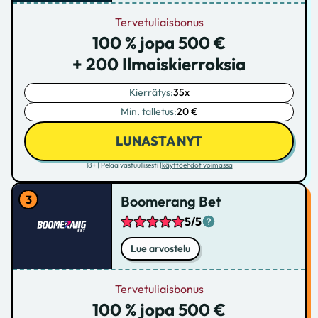
Tervetuliaisbonus
100 % jopa 500 €
+ 200 Ilmaiskierroksia
Kierrätys:
35x
Min. talletus:
20 €
LUNASTA NYT
18+ | Pelaa vastuullisesti |
käyttöehdot voimassa
Boomerang Bet
5/5
Lue arvostelu
Tervetuliaisbonus
100 % jopa 500 €