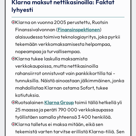
Klarna maksut nettikasinoilla: Faktat
lyhyesti
Klarna on vuonna 2005 perustettu, Ruotsin
Finanssivalvonnan (
Finansinspektionen
)
alaisuudessa toimiva teknologiayritys, joka pyrkii
tekemään verkkomaksamisesta helpompaa,
nopeampaa ja turvallisempaa.
Klarna tukee laskulla maksamista
verkkokaupoissa, mutta nettikasinoilla
rahansiirrot onnistuvat vain pankkikortilla tai -
tunnuksilla. Näistä ainoastaan jälkimmäinen, jonka
mahdollistaa Klarnan ostama Sofort, tukee
kotiutuksia.
Ruotsalainen
Klarna Group
toimii tällä hetkellä yli
25 maassa ja peräti 790 000 verkkokaupassa
työllistäen samalla yhteensä 3 400 henkilöä.
Klarna talletus ei maksa mitään, eikä sen
tekemistä varten tarvitse erillistä Klarna-tiliä. Sen