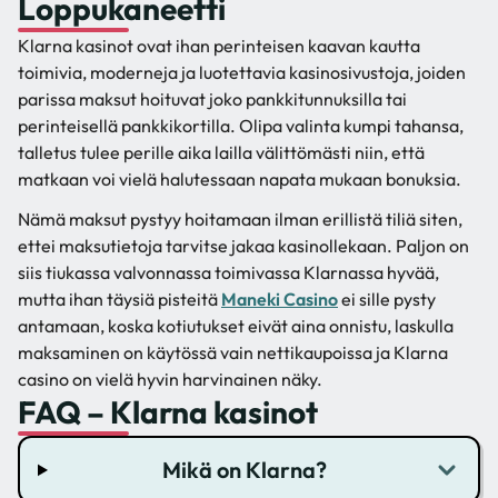
Loppukaneetti
Klarna kasinot ovat ihan perinteisen kaavan kautta
toimivia, moderneja ja luotettavia kasinosivustoja, joiden
parissa maksut hoituvat joko pankkitunnuksilla tai
perinteisellä pankkikortilla. Olipa valinta kumpi tahansa,
talletus tulee perille aika lailla välittömästi niin, että
matkaan voi vielä halutessaan napata mukaan bonuksia.
Nämä maksut pystyy hoitamaan ilman erillistä tiliä siten,
ettei maksutietoja tarvitse jakaa kasinollekaan. Paljon on
siis tiukassa valvonnassa toimivassa Klarnassa hyvää,
mutta ihan täysiä pisteitä
Maneki Casino
ei sille pysty
antamaan, koska kotiutukset eivät aina onnistu, laskulla
maksaminen on käytössä vain nettikaupoissa ja Klarna
casino on vielä hyvin harvinainen näky.
FAQ – Klarna kasinot
Mikä on Klarna?