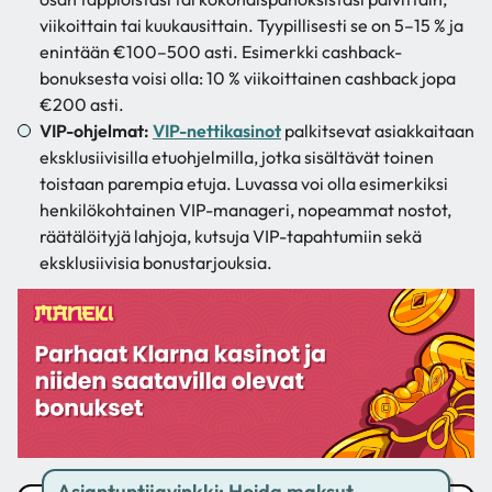
viikoittain tai kuukausittain. Tyypillisesti se on 5–15 % ja
enintään €100–500 asti. Esimerkki cashback-
bonuksesta voisi olla: 10 % viikoittainen cashback jopa
€200 asti.
VIP-ohjelmat:
VIP-nettikasinot
palkitsevat asiakkaitaan
eksklusiivisilla etuohjelmilla, jotka sisältävät toinen
toistaan parempia etuja. Luvassa voi olla esimerkiksi
henkilökohtainen VIP-manageri, nopeammat nostot,
räätälöityjä lahjoja, kutsuja VIP-tapahtumiin sekä
eksklusiivisia bonustarjouksia.
Asiantuntijavinkki: Hoida maksut