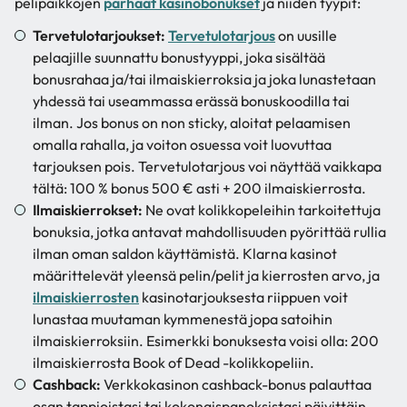
pelipaikkojen
parhaat kasinobonukset
ja niiden tyypit:
Tervetulotarjoukset:
Tervetulotarjous
on uusille
pelaajille suunnattu bonustyyppi, joka sisältää
bonusrahaa ja/tai ilmaiskierroksia ja joka lunastetaan
yhdessä tai useammassa erässä bonuskoodilla tai
ilman. Jos bonus on non sticky, aloitat pelaamisen
omalla rahalla, ja voiton osuessa voit luovuttaa
tarjouksen pois. Tervetulotarjous voi näyttää vaikkapa
tältä: 100 % bonus 500 € asti + 200 ilmaiskierrosta.
Ilmaiskierrokset:
Ne ovat kolikkopeleihin tarkoitettuja
bonuksia, jotka antavat mahdollisuuden pyörittää rullia
ilman oman saldon käyttämistä. Klarna kasinot
määrittelevät yleensä pelin/pelit ja kierrosten arvo, ja
ilmaiskierrosten
kasinotarjouksesta riippuen voit
lunastaa muutaman kymmenestä jopa satoihin
ilmaiskierroksiin. Esimerkki bonuksesta voisi olla: 200
ilmaiskierrosta Book of Dead -kolikkopeliin.
Cashback:
Verkkokasinon cashback-bonus palauttaa
osan tappioistasi tai kokonaispanoksistasi päivittäin,