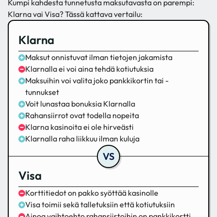
Kumpi kahdesta tunnetusta maksutavasta on parempi:
Klarna vai Visa? Tässä kattava vertailu:
Klarna
Maksut onnistuvat ilman tietojen jakamista
Klarnalla ei voi aina tehdä kotiutuksia
Maksuihin voi valita joko pankkikortin tai -
tunnukset
Voit lunastaa bonuksia Klarnalla
Rahansiirrot ovat todella nopeita
Klarna kasinoita ei ole hirveästi
Klarnalla raha liikkuu ilman kuluja
Visa
Korttitiedot on pakko syöttää kasinolle
Visa toimii sekä talletuksiin että kotiutuksiin
Ainoa vaihtoehto rahansiirtoihin on pankkikortti