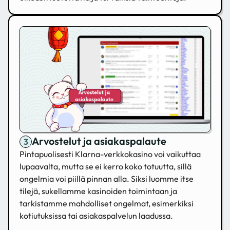
Arvostelut ja asiakaspalaute
Pintapuolisesti Klarna-verkkokasino voi vaikuttaa
lupaavalta, mutta se ei kerro koko totuutta, sillä
ongelmia voi piillä pinnan alla. Siksi luomme itse
tilejä, sukellamme kasinoiden toimintaan ja
tarkistamme mahdolliset ongelmat, esimerkiksi
kotiutuksissa tai asiakaspalvelun laadussa.