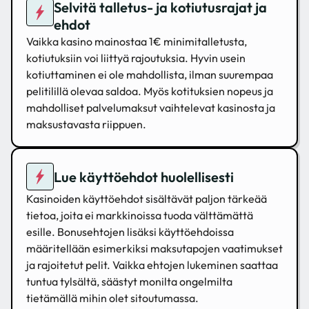
Selvitä talletus- ja kotiutusrajat ja
ehdot
Vaikka kasino mainostaa 1€ minimitalletusta,
kotiutuksiin voi liittyä rajoutuksia. Hyvin usein
kotiuttaminen ei ole mahdollista, ilman suurempaa
pelitilillä olevaa saldoa. Myös kotituksien nopeus ja
mahdolliset palvelumaksut vaihtelevat kasinosta ja
maksustavasta riippuen.
Lue käyttöehdot huolellisesti
Kasinoiden käyttöehdot sisältävät paljon tärkeää
tietoa, joita ei markkinoissa tuoda välttämättä
esille. Bonusehtojen lisäksi käyttöehdoissa
määritellään esimerkiksi maksutapojen vaatimukset
ja rajoitetut pelit. Vaikka ehtojen lukeminen saattaa
tuntua tylsältä, säästyt monilta ongelmilta
tietämällä mihin olet sitoutumassa.