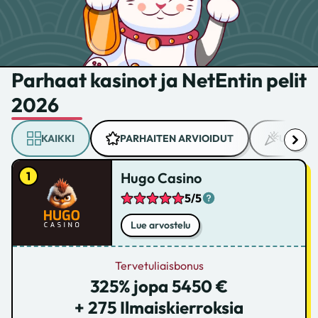
Parhaat kasinot ja NetEntin pelit
2026
KAIKKI
PARHAITEN ARVIOIDUT
UUSI
Hugo Casino
5/5
Lue arvostelu
Tervetuliaisbonus
325% jopa 5450 €
+ 275 Ilmaiskierroksia