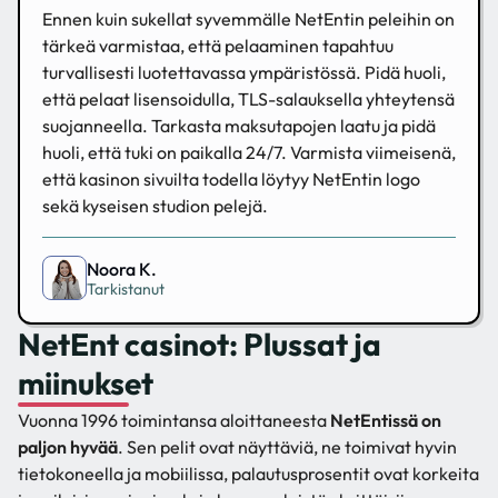
Ennen kuin sukellat syvemmälle NetEntin peleihin on
tärkeä varmistaa, että pelaaminen tapahtuu
turvallisesti luotettavassa ympäristössä. Pidä huoli,
että pelaat lisensoidulla, TLS-salauksella yhteytensä
suojanneella. Tarkasta maksutapojen laatu ja pidä
huoli, että tuki on paikalla 24/7. Varmista viimeisenä,
että kasinon sivuilta todella löytyy NetEntin logo
sekä kyseisen studion pelejä.
Noora K.
Tarkistanut
NetEnt casinot: Plussat ja
miinukset
Vuonna 1996 toimintansa aloittaneesta
NetEntissä on
paljon hyvää
. Sen pelit ovat näyttäviä, ne toimivat hyvin
tietokoneella ja mobiilissa, palautusprosentit ovat korkeita