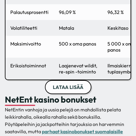
Palautusprosentti
96,09 %
96,32 %
Volatiliteetti
Matala
Keskitaso
Maksimivoitto
500 x oma panos
5 000 x oma
panos
Erikoistoiminnot
Laajenevat wildit,
Ilmaiskierrok
re-spin -toiminto
tuplasymboli
LATAA LISÄÄ
NetEnt kasino bonukset
NetEntin vanhoja ja uusia pelejä on mahdollista pelata
leikkirahalla, oikealla rahalla sekä bonuksilla.
Pöytäpeleihin ja jackpotteihin tarjouksia on harvemmin
saatavilla, mutta
parhaat kasinobonukset suomalaisille