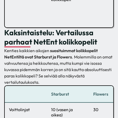
Kaksintaistelu: Vertailussa
parhaat NetEnt kolikkopelit
Kenties kaikkien aikojen
suosituimmat kolikkopelit
NetEntiltä ovat Starburst ja Flowers
. Molemmilla on omat
vahvuutensa ja heikkoutensa, mutta kumpi vie isossa
kuvassa pidemmän korren ja on sitä kautta absoluuttisesti
paras kolikkopeli? Se selviää alla näkyvästä
vertailutaulukosta.
Starburst
Flowers
Voittolinjat
10 (vasen ja
30
oikea)