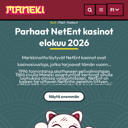
FI
Koti
/
Pelit
/
Netent
Parhaat NetEnt kasinot
elokuu 2026
Markkinoilta löytyvät NetEnt kasinot ovat
kasinosivustoja, jotka tarjoavat tämän vuonna
1996 toimintansa aloittaneen pelivalmistajan
Tällä sivulla Maneki asiantuntijat kertovat sinulle
luomuksia omissa valikoimissaan. NetEnt on
kaiken tarvittavan NetEntin peleihin liittyen.
eittämättä yksi suurimmista ja tunnetuimmista
Lisäksi listaamme ja esittelemme uudet ja
pelikehittäjistä iGaming-alalla, ja sen
parhaat NetEnt kasinot.
Näytä enemmän
portfoliosta löytyy pöytäpelien lisäksi Mega
Fortunen tapaisia tunnettuja jackpotteja sekä
Starburstin ja Gonzo’s Questin tyylisiä
laatuslotteja.