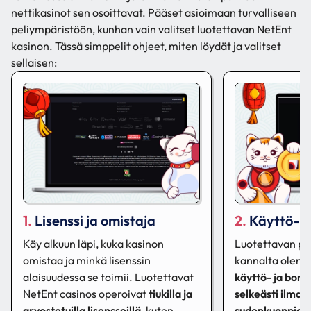
nettikasinot sen osoittavat. Pääset asioimaan turvalliseen
peliympäristöön, kunhan vain valitset luotettavan NetEnt
kasinon. Tässä simppelit ohjeet, miten löydät ja valitset
sellaisen:
Lisenssi ja omistaja
Käyttö- j
Käy alkuun läpi, kuka kasinon
Luotettavan pe
omistaa ja minkä lisenssin
kannalta olenna
alaisuudessa se toimii. Luotettavat
käyttö- ja bonu
NetEnt casinos operoivat
tiukilla ja
selkeästi ilman
arvostetuilla lisensseillä
, kuten
sudenkuoppia
,