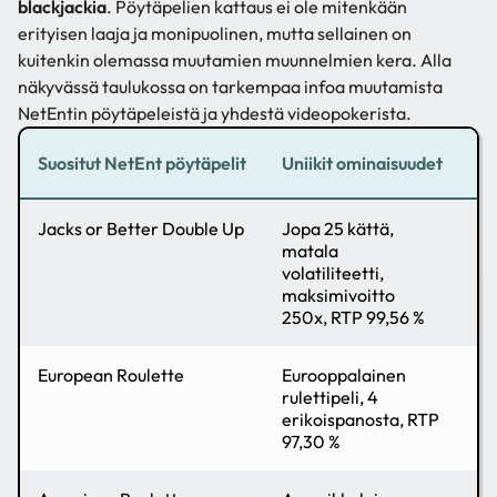
blackjackia
. Pöytäpelien kattaus ei ole mitenkään
erityisen laaja ja monipuolinen, mutta sellainen on
kuitenkin olemassa muutamien muunnelmien kera. Alla
näkyvässä taulukossa on tarkempaa infoa muutamista
NetEntin pöytäpeleistä ja yhdestä videopokerista.
Suositut NetEnt pöytäpelit
Uniikit ominaisuudet
Tu
Jacks or Better Double Up
Jopa 25 kättä,
matala
volatiliteetti,
maksimivoitto
250x, RTP 99,56 %
European Roulette
Eurooppalainen
Bi
rulettipeli, 4
erikoispanosta, RTP
97,30 %