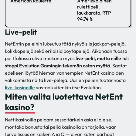
American Roulette
Amerikkalainen
rulettipeli,
laukkarata, RTP
94,74 %
Live-pelit
NetEntin peleihin lukeutuu tätä nykyä siis jackpot-pelejä,
kolikkopelejä sekä erilaisia pöytäpelejä. Aikanaan tuossa
portfoliossa olivat mukana myös
live-pelit, mutta niille tuli
stoppi Evolution Gamingin tekemän oston myötä
. Saatat
edelleen löytää hieman vanhempien NetEnt kasinoiden
valikoimista näitä live-pelejä. Uusien pelien tuotannosta
live-kasinoille
vastaa kuitenkin itse Evolution.
Miten valita luotettava NetEnt
kasino?
Nettikasinoilla pelaamisessa tärkein asia ei ole se,
montako bonusta tai peliä kasinolla on tarjolla, vaan
turvallisuus on kaiken A ja O — aivan kuten parhaat