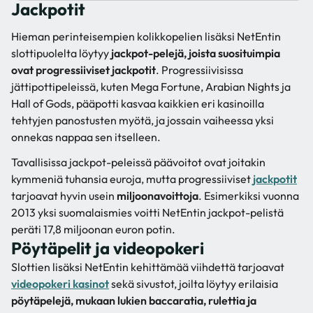
Jackpotit
Hieman perinteisempien kolikkopelien lisäksi NetEntin
slottipuolelta löytyy
jackpot-pelejä, joista suosituimpia
ovat progressiiviset jackpotit
. Progressiivisissa
jättipottipeleissä, kuten Mega Fortune, Arabian Nights ja
Hall of Gods, pääpotti kasvaa kaikkien eri kasinoilla
tehtyjen panostusten myötä, ja jossain vaiheessa yksi
onnekas nappaa sen itselleen.
Tavallisissa jackpot-peleissä päävoitot ovat joitakin
kymmeniä tuhansia euroja, mutta progressiiviset
jackpotit
tarjoavat hyvin usein
miljoonavoittoja
. Esimerkiksi vuonna
2013 yksi suomalaismies voitti NetEntin jackpot-pelistä
peräti 17,8 miljoonan euron potin.
Pöytäpelit ja videopokeri
Slottien lisäksi NetEntin kehittämää viihdettä tarjoavat
videopokeri kasinot
sekä sivustot, joilta löytyy erilaisia
pöytäpelejä, mukaan lukien baccaratia, rulettia ja