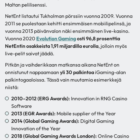
Maltan pelilisenssi.
NetEnt listautui Tukholman pörssiin vuonna 2009. Vuonna
2011 se puolestaan kehitti ensimmäisen mobiilipelinsä, ja
vuonna 2013 päivänvalon näki ensimmäinen live-kasino.
Vuonna 2020
Evolution Gaming
osti 96,8 prosenttia
NetEntin osakkeista 1,91 miljardilla eurolla
, jolloin myös
live-pelit saivat jäädä.
Pitkän ja vaihderikkaan matkansa aikana NetEnt on
onnistunut nappaamaan
yli 30 palkintoa
iGaming-alan
palkintogaaloissa. Tässä vain muutamia esimerkkejä
niistä:
2010–2012 (ERG Awards):
Innovation in RNG Casino
Software
2013 (EGR Awards):
Mobile supplier of the Year
2014 (Global Gaming Awards):
Digital Gaming
Innovation of the Year
2018 (Global Gaming Awards London):
Online Casino