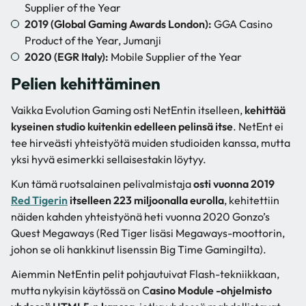
Supplier of the Year
2019 (Global Gaming Awards London):
GGA Casino
Product of the Year, Jumanji
2020 (EGR Italy):
Mobile Supplier of the Year
Pelien kehittäminen
Vaikka Evolution Gaming osti NetEntin itselleen,
kehittää
kyseinen studio kuitenkin edelleen pelinsä itse
. NetEnt ei
tee hirveästi yhteistyötä muiden studioiden kanssa, mutta
yksi hyvä esimerkki sellaisestakin löytyy.
Kun tämä ruotsalainen pelivalmistaja
osti vuonna 2019
Red Tigerin
itselleen 223 miljoonalla eurolla
, kehitettiin
näiden kahden yhteistyönä heti vuonna 2020 Gonzo’s
Quest Megaways (Red Tiger lisäsi Megaways-moottorin,
johon se oli hankkinut lisenssin Big Time Gamingilta).
Aiemmin NetEntin pelit pohjautuivat Flash-tekniikkaan,
mutta nykyisin käytössä on C
asino Module -ohjelmisto