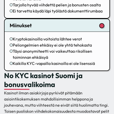
Tarjolla hyvää viihdettä pelien ja bonusten osalta
Ei tarvetta käydä läpi työlästä dokumenttirumbaa
Miinukset
Kryptokasinoilla voitoista lähtee verot
Peliongelmien ehkäisy ei ole yhtä tehokasta
Täysi anonymiteetti voi vaikeuttaa rikollisen
toiminnan ehkäisyä
Kaikilla KYC-vapailla kasinoilla ei ole lisenssiä
No KYC kasinot Suomi ja
bonusvalikoima
Kasinot ilman asiakirjoja pyrkivät pitämään
asiointikokemuksen mahdollisimman helppona ja
jouhevana, mutta viihteestä ne eivät siitä huolimatta tingi.
Toisen puoliskon viihdekokonaisuudesta muodostavat pelit