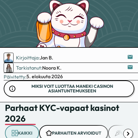
Kirjoittaja:
Jan B.
Tarkistanut:
Noora K.
5. elokuuta 2026
Päivitetty:
MIKSI VOIT LUOTTAA MANEKI CASINON
ASIANTUNTEMUKSEEN
Parhaat KYC-vapaat kasinot
2026
KAIKKI
PARHAITEN ARVIOIDUT
UUSI