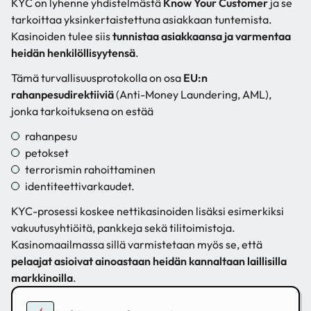
KYC on lyhenne yhdistelmästä
Know Your Customer
ja se
tarkoittaa yksinkertaistettuna asiakkaan tuntemista.
Kasinoiden tulee siis
tunnistaa asiakkaansa ja varmentaa
heidän henkilöllisyytensä
.
Tämä turvallisuusprotokolla on osa
EU:n
rahanpesudirektiiviä
(Anti-Money Laundering, AML),
jonka tarkoituksena on estää
rahanpesu
petokset
terrorismin rahoittaminen
identiteettivarkaudet.
KYC-prosessi koskee nettikasinoiden lisäksi esimerkiksi
vakuutusyhtiöitä, pankkeja sekä tilitoimistoja.
Kasinomaailmassa sillä varmistetaan myös se, että
pelaajat asioivat ainoastaan heidän kannaltaan laillisilla
markkinoilla
.