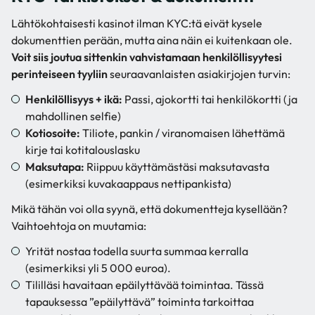
Lähtökohtaisesti kasinot ilman KYC:tä eivät kysele
dokumenttien perään, mutta aina näin ei kuitenkaan ole.
Voit siis joutua sittenkin vahvistamaan henkilöllisyytesi
perinteiseen tyyliin
seuraavanlaisten asiakirjojen turvin:
Henkilöllisyys + ikä:
Passi, ajokortti tai henkilökortti (ja
mahdollinen selfie)
Kotiosoite:
Tiliote, pankin / viranomaisen lähettämä
kirje tai kotitalouslasku
Maksutapa:
Riippuu käyttämästäsi maksutavasta
(esimerkiksi kuvakaappaus nettipankista)
Mikä tähän voi olla syynä, että dokumentteja kysellään?
Vaihtoehtoja on muutamia:
Yrität nostaa todella suurta summaa kerralla
(esimerkiksi yli 5 000 euroa).
Tililläsi havaitaan epäilyttävää toimintaa. Tässä
tapauksessa ”epäilyttävä” toiminta tarkoittaa