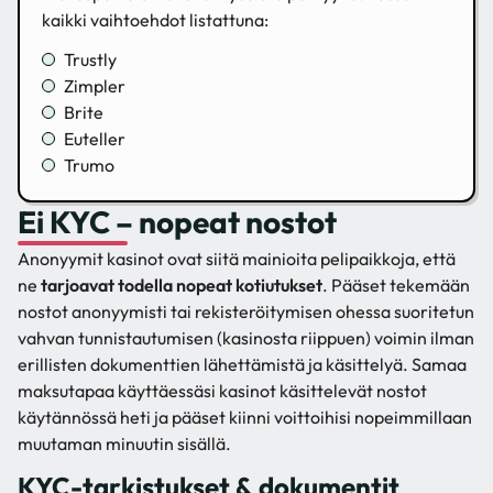
kaikki vaihtoehdot listattuna:
Trustly
Zimpler
Brite
Euteller
Trumo
Ei KYC – nopeat nostot
Anonyymit kasinot ovat siitä mainioita pelipaikkoja, että
ne
tarjoavat todella nopeat kotiutukset
. Pääset tekemään
nostot anonyymisti tai rekisteröitymisen ohessa suoritetun
vahvan tunnistautumisen (kasinosta riippuen) voimin ilman
erillisten dokumenttien lähettämistä ja käsittelyä. Samaa
maksutapaa käyttäessäsi kasinot käsittelevät nostot
käytännössä heti ja pääset kiinni voittoihisi nopeimmillaan
muutaman minuutin sisällä.
KYC-tarkistukset & dokumentit