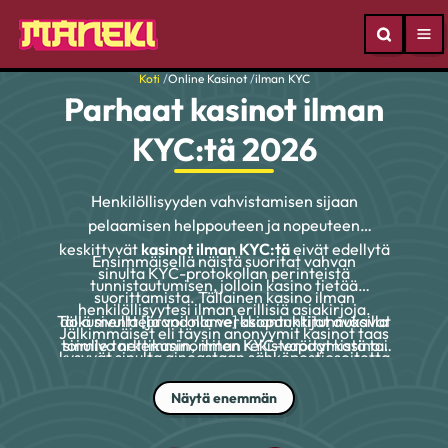
Koti
/
Online Kasinot
/
ilman KYC
Parhaat kasinot ilman
KYC:tä 2026
Henkilöllisyyden vahvistamisen sijaan
pelaamisen helppouteen ja nopeuteen
keskittyvät
kasinot ilman KYC:tä
eivät edellytä
Ensimmäisellä näistä suoritat vahvan
sinulta KYC-protokollan perinteistä
tunnistautumisen, jolloin kasino tietää
suorittamista. Tällainen kasino ilman
henkilöllisyytesi ilman erillisiä asiakirjoja.
Tällä sivulla [brand name] asiantuntijat avaavat
dokumentteja voi olla verkkopankkitunnuksilla
Jälkimmäiset eli täysin anonyymit kasinot taas
toimiva nettikasino ilman rekisteröitymistä tai
sinulle tarkemmin, miten KYC-vapaat kasinot
kysyvät sinulta ainoastaan sähköpostiosoitetta
tarkalleen ottaen toimivat. Löydät alempaa
sitten Euroopan ulkopuolelta käsin operoiva
ja salasanaa, eikä henkilöllisyytesi käy missään
myös listan, jossa majailevat parhaat kasinot
kryptovaluutta kasino.
Näytä enemmän
vaiheessa ilmi. Tällä on omat hyvät puolensa,
ilman asiakirjoja.
mutta myös riskinsä.