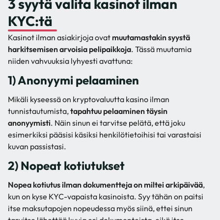
3 syytä valita kasinot ilman
KYC:tä
Kasinot ilman asiakirjoja ovat
muutamastakin syystä
harkitsemisen arvoisia pelipaikkoja
. Tässä muutamia
niiden vahvuuksia lyhyesti avattuna:
1) Anonyymi pelaaminen
Mikäli kyseessä on kryptovaluutta kasino ilman
tunnistautumista,
tapahtuu pelaaminen täysin
anonyymisti
. Näin sinun ei tarvitse pelätä, että joku
esimerkiksi pääsisi käsiksi henkilötietoihisi tai varastaisi
kuvan passistasi.
2) Nopeat kotiutukset
Nopea kotiutus ilman dokumentteja on miltei arkipäivää
,
kun on kyse KYC-vapaista kasinoista. Syy tähän on paitsi
itse maksutapojen nopeudessa myös siinä, ettei sinun