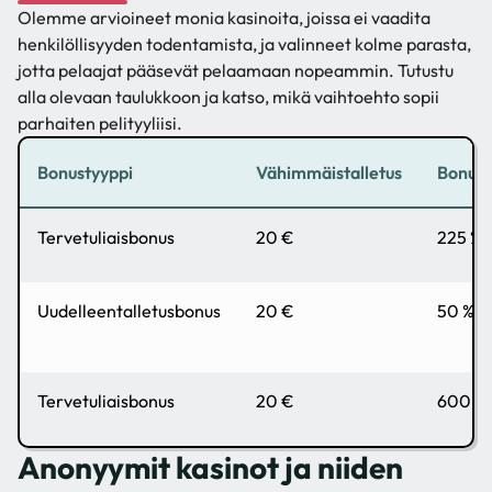
Olemme arvioineet monia kasinoita, joissa ei vaadita
henkilöllisyyden todentamista, ja valinneet kolme parasta,
jotta pelaajat pääsevät pelaamaan nopeammin. Tutustu
alla olevaan taulukkoon ja katso, mikä vaihtoehto sopii
parhaiten pelityyliisi.
Bonustyyppi
Vähimmäistalletus
Bonuso
Tervetuliaisbonus
20 €
225 % 
Uudelleentalletusbonus
20 €
50 % j
Tervetuliaisbonus
20 €
600 % 
Anonyymit kasinot ja niiden