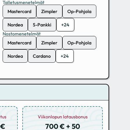
Talletusmenetelmät
Mastercard
Zimpler
Op-Pohjola
Nordea
S-Pankki
+24
Nostomenetelmät
Mastercard
Zimpler
Op-Pohjola
Nordea
Cardano
+24
utus
Viikonlopun latausbonus
Sports
talletu
 €
700 € + 50