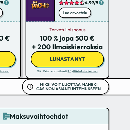
/5
4.99/5
Lue arvostelu
Tervetuliaisbonus
0 €
100 % jopa 500 €
+ 200 Ilmaiskierroksia
LUNASTA NYT
oimassa
18+ | Pelaa vastuullisesti |
käyttöehdot voimassa
MIKSI VOIT LUOTTAA MANEKI
CASINON ASIANTUNTEMUKSEEN
Maksuvaihtoehdot