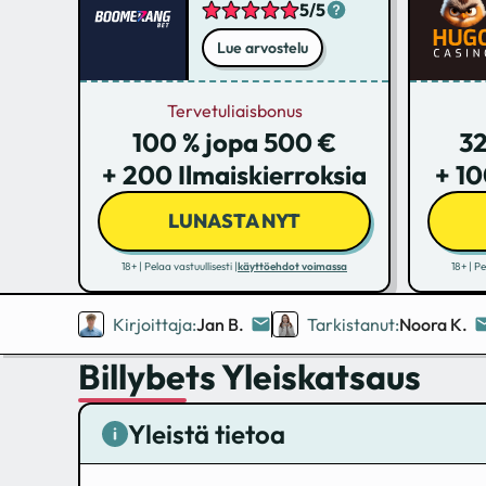
5/5
Lue arvostelu
Tervetuliaisbonus
100 % jopa 500 €
32
+ 200 Ilmaiskierroksia
+ 10
LUNASTA NYT
18+ | Pelaa vastuullisesti |
käyttöehdot voimassa
18+ | Pe
Kirjoittaja:
Jan B.
Tarkistanut:
Noora K.
Billybets Yleiskatsaus
Yleistä tietoa