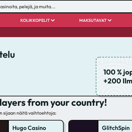
KOLIKKOPELIT
MAKSUTAVAT
telu
100 % jo
+200 Ilm
players from your country!
n sijaan näitä vaihtoehtoja:
Hugo Casino
GlitchSpin