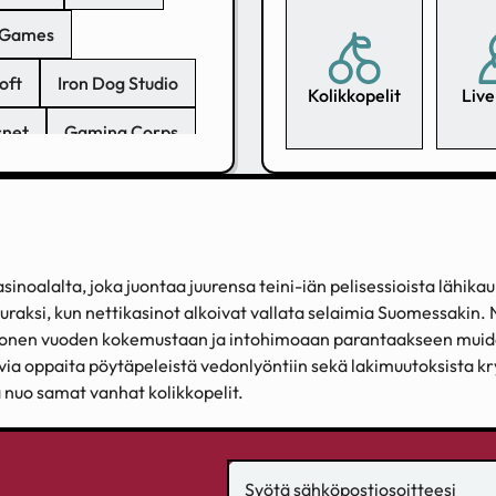
 Games
oft
Iron Dog Studio
Kolikkopelit
Live
net
Gaming Corps
Platipus
Gaming
Ruletti
Tur
Felt Gaming
inoalalta, joka juontaa juurensa teini-iän pelisessioista lähikau
 uraksi, kun nettikasinot alkoivat vallata selaimia Suomessakin
BetGamesTV
monen vuoden kokemustaan ja intohimoaan parantaakseen muide
tavia oppaita pöytäpeleistä vedonlyöntiin sekä lakimuutoksista k
ty
Zillion Games
 nuo samat vanhat kolikkopelit.
us
Apollo Games
Slotmill