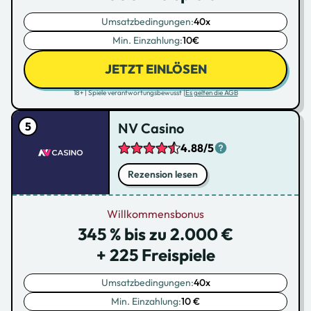
Umsatzbedingungen:
40x
Min. Einzahlung:
10€
JETZT EINLÖSEN
18+ | Spiele verantwortungsbewusst |
Es gelten die AGB
NV Casino
4.88/5
Rezension lesen
Willkommensbonus
345 % bis zu 2.000 €
+ 225 Freispiele
Umsatzbedingungen:
40x
Min. Einzahlung:
10 €