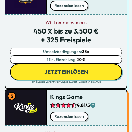
Rezension lesen
Willkommensbonus
450 % bis zu 3.500 €
+ 325 Freispiele
Umsatzbedingungen:
35x
Min. Einzahlung:
20 €
JETZT EINLÖSEN
18+ | Spiele verantwortungsbewusst |
Es gelten die AGB
Kings Game
4.81/5
Rezension lesen