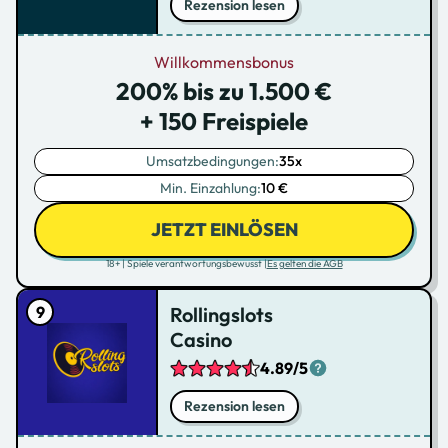
Rezension lesen
Willkommensbonus
200% bis zu 1.500 €
+ 150 Freispiele
Umsatzbedingungen:
35x
Min. Einzahlung:
10 €
JETZT EINLÖSEN
18+ | Spiele verantwortungsbewusst |
Es gelten die AGB
Rollingslots
Casino
4.89/5
Rezension lesen