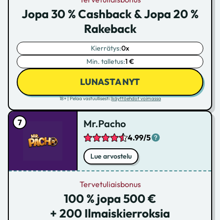
Jopa 30 % Cashback & Jopa 20 %
Rakeback
Kierrätys:
0x
Min. talletus:
1 €
LUNASTA NYT
18+ | Pelaa vastuullisesti |
käyttöehdot voimassa
Mr.Pacho
4.99/5
Lue arvostelu
Tervetuliaisbonus
100 % jopa 500 €
+ 200 Ilmaiskierroksia