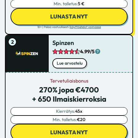
Min. talletus:
5 €
LUNASTA NYT
18+ | Pelaa vastuullisesti |
käyttöehdot voimassa
Spinzen
4.99/5
Lue arvostelu
Tervetuliaisbonus
270% jopa €4700
+ 650 Ilmaiskierroksia
Kierrätys:
45x
Min. talletus:
€20
LUNASTA NYT