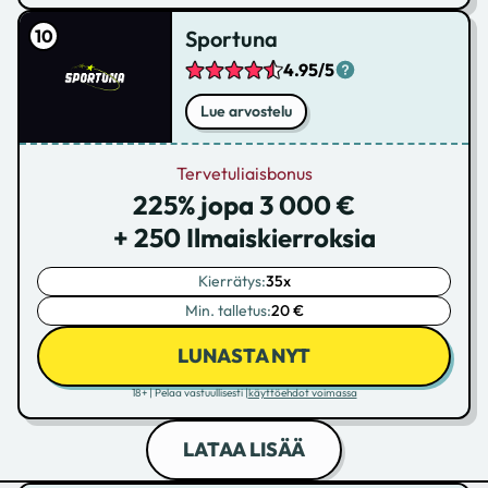
Sportuna
4.95/5
Lue arvostelu
Tervetuliaisbonus
225% jopa 3 000 €
+ 250 Ilmaiskierroksia
Kierrätys:
35x
Min. talletus:
20 €
LUNASTA NYT
18+ | Pelaa vastuullisesti |
käyttöehdot voimassa
LATAA LISÄÄ