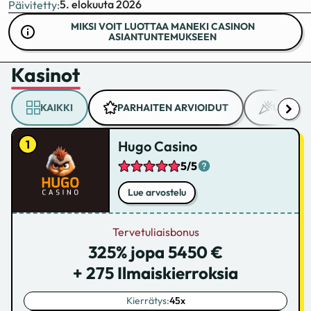
5. elokuuta 2026
Päivitetty:
MIKSI VOIT LUOTTAA MANEKI CASINON
ASIANTUNTEMUKSEEN
Kasinot
KAIKKI
PARHAITEN ARVIOIDUT
UUSI
Hugo Casino
5/5
Lue arvostelu
Tervetuliaisbonus
325% jopa 5450 €
+ 275 Ilmaiskierroksia
Kierrätys:
45x