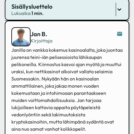
Sisällysluettelo
Lukuaika:
1 min.
Jan B.
Kirjoittaja
Janilla on vankka kokemus kasinoalalta, joka juontaa
juurensa teini-iän pelisessioista lähikaupan
pelikoneilla. Kiinnostus kasvoi ajan myötä ja muuttui
uraksi, kun nettikasinot alkoivat vallata selaimia
Suomessakin. Nykyään hän on kasinoalan
ammattilainen, joka jakaa monen vuoden
kokemustaan ja intohimoaan parantaakseen
muiden voittomahdollisuuksia. Jan tarjoaa
lukijoilleen kattavia oppaita pöytäpeleistä
vedonlyöntiin sekä lakimuutoksista
kryptokasinoihin, mutta lähimpänä sydäntä ovat
aina nuo samat vanhat kolikkopelit.