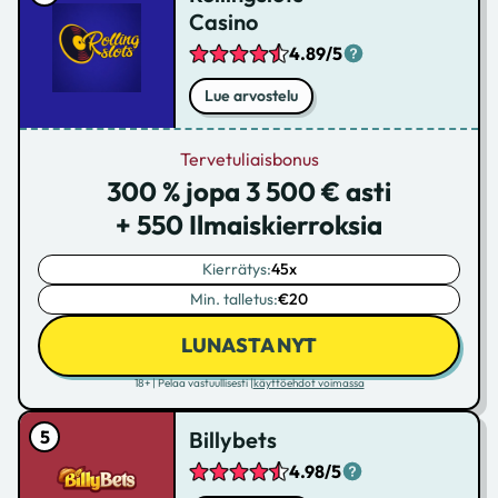
Casino
4.89/5
Lue arvostelu
Tervetuliaisbonus
300 % jopa 3 500 € asti
+ 550 Ilmaiskierroksia
Kierrätys:
45x
Min. talletus:
€20
LUNASTA NYT
18+ | Pelaa vastuullisesti |
käyttöehdot voimassa
Billybets
4.98/5