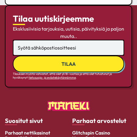
Tilaa uutiskirjeemme
Eksklusiivisia tarjouksia, uutisia, päivityksiä ja paljon
muuta..
Tilauksen myötä vahvistat, että olet yli 18-vuotias ja että olet tutustunut ja
hyväksynyt
tietosuoja- ja evästekäytännömme
.
Suositut sivut
Parhaat arvostelut
Parhaat nettikasinot
Glitchspin Casino