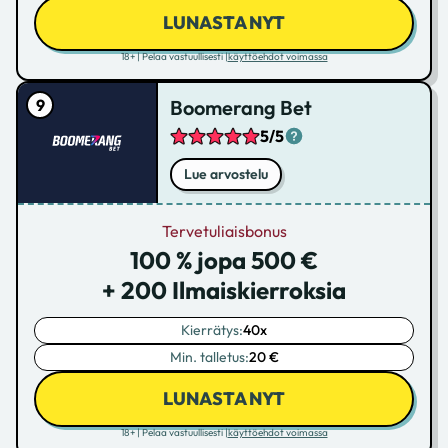
LUNASTA NYT
18+ | Pelaa vastuullisesti |
käyttöehdot voimassa
Boomerang Bet
5/5
Lue arvostelu
Tervetuliaisbonus
100 % jopa 500 €
+ 200 Ilmaiskierroksia
Kierrätys:
40x
Min. talletus:
20 €
LUNASTA NYT
18+ | Pelaa vastuullisesti |
käyttöehdot voimassa