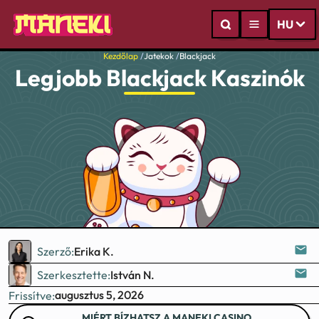
HU
Kezdőlap
/
Jatekok
/
Blackjack
Legjobb Blackjack Kaszinók
Szerző:
Erika K.
Szerkesztette:
István N.
augusztus 5, 2026
Frissítve:
MIÉRT BÍZHATSZ A MANEKI CASINO