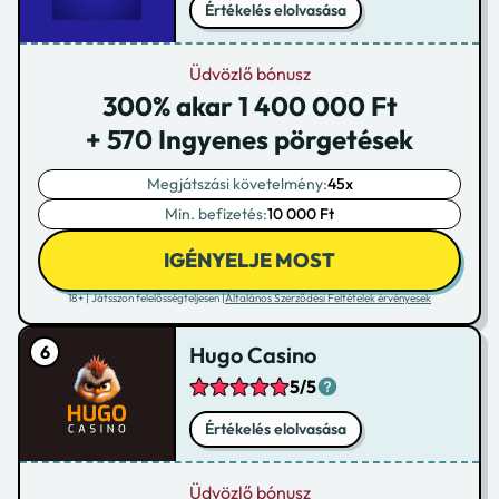
Értékelés elolvasása
Üdvözlő bónusz
300% akar 1 400 000 Ft
+ 570 Ingyenes pörgetések
Megjátszási követelmény:
45x
Min. befizetés:
10 000 Ft
IGÉNYELJE MOST
18+ | Játsszon felelősségteljesen |
Általános Szerződési Feltételek érvényesek
Hugo Casino
5/5
Értékelés elolvasása
Üdvözlő bónusz