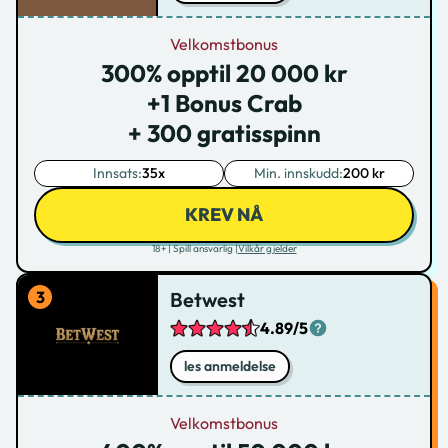
Velkomstbonus
300% opptil 20 000 kr
+1 Bonus Crab
+ 300 gratisspinn
Innsats:
35x
Min. innskudd:
200 kr
KREV NÅ
18+ | Spill ansvarlig |
Vilkår gjelder
Betwest
4.89/5
les anmeldelse
Velkomstbonus