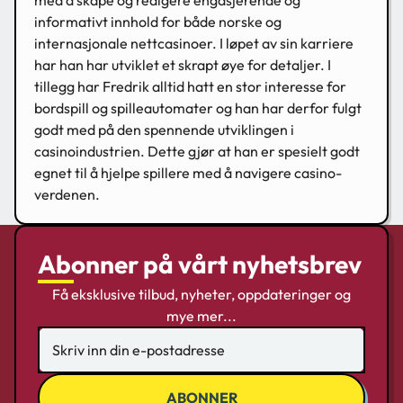
med å skape og redigere engasjerende og
informativt innhold for både norske og
internasjonale nettcasinoer. I løpet av sin karriere
har han har utviklet et skrapt øye for detaljer. I
tillegg har Fredrik alltid hatt en stor interesse for
bordspill og spilleautomater og han har derfor fulgt
godt med på den spennende utviklingen i
casinoindustrien. Dette gjør at han er spesielt godt
egnet til å hjelpe spillere med å navigere casino-
verdenen.
Abonner på vårt nyhetsbrev
Få eksklusive tilbud, nyheter, oppdateringer og
mye mer...