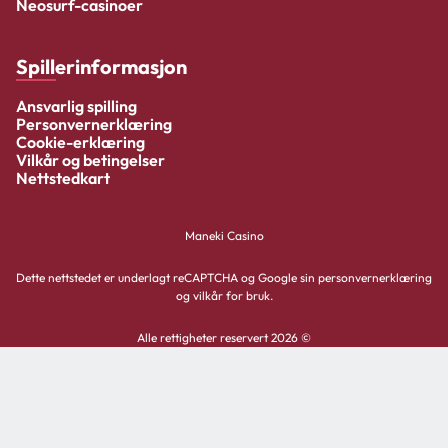
Neosurf-casinoer
Spillerinformasjon
Ansvarlig spilling
Personvernerklæring
Cookie-erklæring
Vilkår og betingelser
Nettstedkart
Maneki Casino
Dette nettstedet er underlagt reCAPTCHA og Google sin personvernerklæring
og vilkår for bruk.
Alle rettigheter reservert 2026 ©