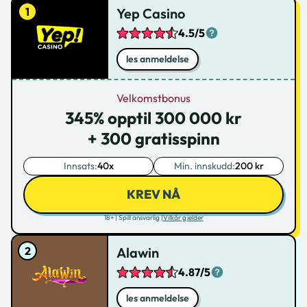
Yep Casino
4.5/5
les anmeldelse
Velkomstbonus
345% opptil 300 000 kr
+ 300 gratisspinn
Innsats:
40x
Min. innskudd:
200 kr
KREV NÅ
18+ | Spill ansvarlig |
Vilkår gjelder
Alawin
4.87/5
les anmeldelse