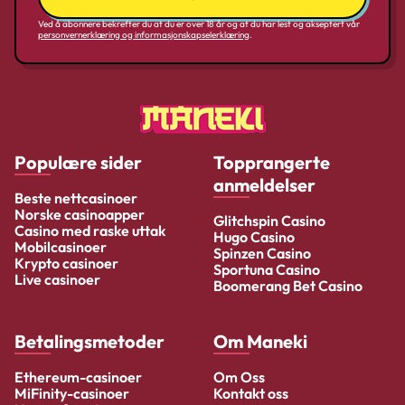
Ved å abonnere bekrefter du at du er over 18 år og at du har lest og akseptert vår
personvernerklæring og informasjonskapselerklæring
.
Populære sider
Topprangerte
anmeldelser
Beste nettcasinoer
Norske casinoapper
Glitchspin Casino
Casino med raske uttak
Hugo Casino
Mobilcasinoer
Spinzen Casino
Krypto casinoer
Sportuna Casino
Live casinoer
Boomerang Bet Casino
Betalingsmetoder
Om Maneki
Ethereum-casinoer
Om Oss
MiFinity-casinoer
Kontakt oss