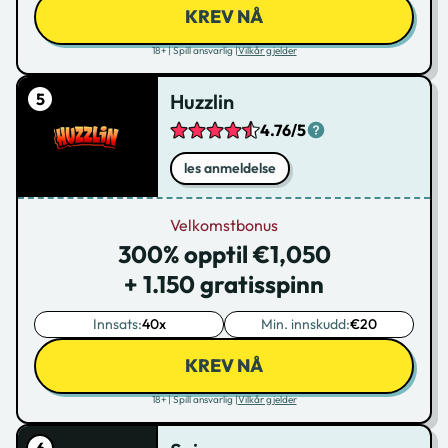
KREV NÅ
18+ | Spill ansvarlig |
Vilkår gjelder
Huzzlin
4.76/5
les anmeldelse
Velkomstbonus
300% opptil €1,050
+ 1.150 gratisspinn
Innsats:
40x
Min. innskudd:
€20
KREV NÅ
18+ | Spill ansvarlig |
Vilkår gjelder