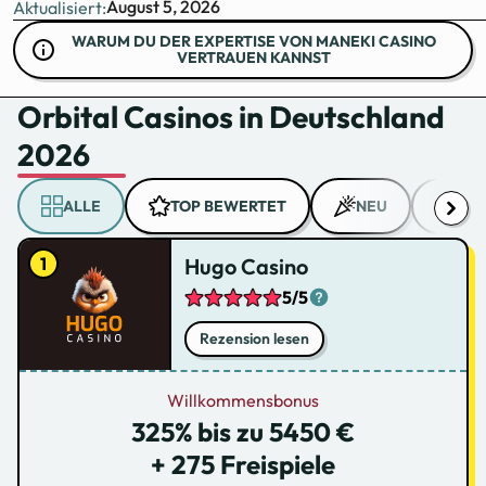
August 5, 2026
Aktualisiert:
WARUM DU DER EXPERTISE VON MANEKI CASINO
VERTRAUEN KANNST
Orbital Casinos in Deutschland
2026
ALLE
TOP BEWERTET
NEU
FRE
Hugo Casino
5/5
Rezension lesen
Willkommensbonus
325% bis zu 5450 €
+ 275 Freispiele