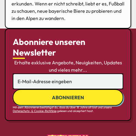
erkunden. Wenn er nicht schreibt, liebt er es, Fußball
zu schauen, neue bayerische Biere zu probieren und
in den Alpen zu wandern.
Abonniere unseren
Newsletter
Erhalte exklusive Angebote, Neuigkeiten, Updates
und vieles mehr...
Mit dem Abonnieren bestätigst du, dass du über 18 Jahre alt bist und unsere
Datenschutz- & Cookie-Richtlinie
gelesen und akzeptiert hast.