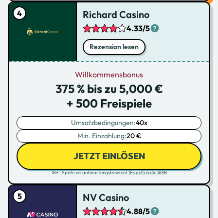
Richard Casino
4.33/5
Rezension lesen
Willkommensbonus
375 % bis zu 5,000 €
+ 500 Freispiele
Umsatzbedingungen:
40x
Min. Einzahlung:
20 €
JETZT EINLÖSEN
18+ | Spiele verantwortungsbewusst |
Es gelten die AGB
NV Casino
4.88/5