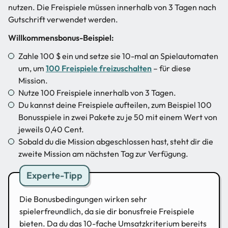
nutzen. Die Freispiele müssen innerhalb von 3 Tagen nach
Gutschrift verwendet werden.
Willkommensbonus-Beispiel:
Zahle 100 $ ein und setze sie 10-mal an Spielautomaten
um, um
100 Freispiele freizuschalten
– für diese
Mission.
Nutze 100 Freispiele innerhalb von 3 Tagen.
Du kannst deine Freispiele aufteilen, zum Beispiel 100
Bonusspiele in zwei Pakete zu je 50 mit einem Wert von
jeweils 0,40 Cent.
Sobald du die Mission abgeschlossen hast, steht dir die
zweite Mission am nächsten Tag zur Verfügung.
Experte-Tipp
Die Bonusbedingungen wirken sehr
spielerfreundlich, da sie dir bonusfreie Freispiele
bieten. Da du das 10-fache Umsatzkriterium bereits