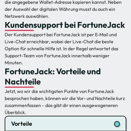
die angegebene Wallet-Adresse kopieren kannst. Neben
der Auswahl der digitalen Währung musst du auch ein
Netzwerk auswählen.
Kundensupport bei FortuneJack
Der Kundensupport bei FortuneJack ist per E-Mail und
Live-Chat erreichbar, wobei der Live-Chat die beste
Option für schnelle Hilfe ist. In der Regel antwortet das
Support-Team von FortuneJack innerhalb weniger
Minuten.
FortuneJack: Vorteile und
Nachteile
Jetzt, wo wir die wichtigsten Punkte von FortuneJack
besprochen haben, können wir die Vor- und Nachteile kurz
zusammenfassen – das gibt dir einen ausgewogeneren
Überblick.
Vorteile