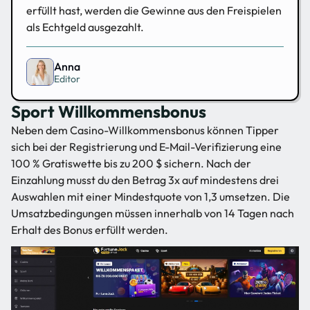
erfüllt hast, werden die Gewinne aus den Freispielen
als Echtgeld ausgezahlt.
Anna
Editor
Sport Willkommensbonus
Neben dem Casino-Willkommensbonus können Tipper
sich bei der Registrierung und E-Mail-Verifizierung eine
100 % Gratiswette bis zu 200 $ sichern. Nach der
Einzahlung musst du den Betrag 3x auf mindestens drei
Auswahlen mit einer Mindestquote von 1,3 umsetzen. Die
Umsatzbedingungen müssen innerhalb von 14 Tagen nach
Erhalt des Bonus erfüllt werden.