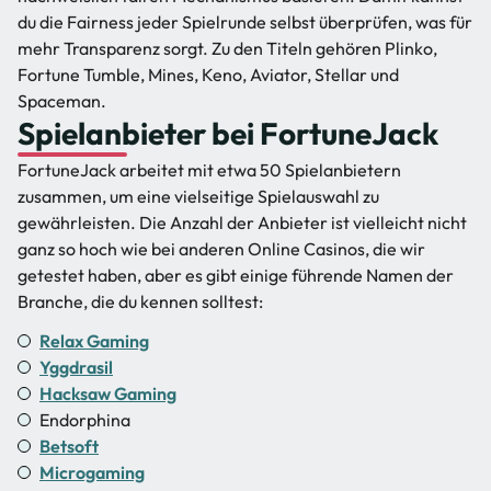
du die Fairness jeder Spielrunde selbst überprüfen, was für
mehr Transparenz sorgt. Zu den Titeln gehören Plinko,
Fortune Tumble, Mines, Keno, Aviator, Stellar und
Spaceman.
Spielanbieter bei FortuneJack
FortuneJack arbeitet mit etwa 50 Spielanbietern
zusammen, um eine vielseitige Spielauswahl zu
gewährleisten. Die Anzahl der Anbieter ist vielleicht nicht
ganz so hoch wie bei anderen Online Casinos, die wir
getestet haben, aber es gibt einige führende Namen der
Branche, die du kennen solltest:
Relax Gaming
Yggdrasil
Hacksaw Gaming
Endorphina
Betsoft
Microgaming