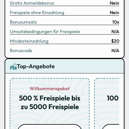
Gratis Anmeldebonus
Nein
Freispiele ohne Einzahlung
Nein
Bonusumsatz
10x
Umsatzbedingungen für Freispiele
N/A
Mindesteinzahlung
$20
Bonuscode
N/A
Top-Angebote
Willkommenspaket
1.
500 % Freispiele bis
100 % 
zu 5000 Freispiele
Fre