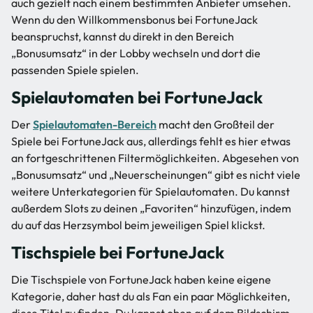
auch gezielt nach einem bestimmten Anbieter umsehen.
Wenn du den Willkommensbonus bei FortuneJack
beanspruchst, kannst du direkt in den Bereich
„Bonusumsatz“ in der Lobby wechseln und dort die
passenden Spiele spielen.
Spielautomaten bei FortuneJack
Der
Spielautomaten-Bereich
macht den Großteil der
Spiele bei FortuneJack aus, allerdings fehlt es hier etwas
an fortgeschrittenen Filtermöglichkeiten. Abgesehen von
„Bonusumsatz“ und „Neuerscheinungen“ gibt es nicht viele
weitere Unterkategorien für Spielautomaten. Du kannst
außerdem Slots zu deinen „Favoriten“ hinzufügen, indem
du auf das Herzsymbol beim jeweiligen Spiel klickst.
Tischspiele bei FortuneJack
Die Tischspiele von FortuneJack haben keine eigene
Kategorie, daher hast du als Fan ein paar Möglichkeiten,