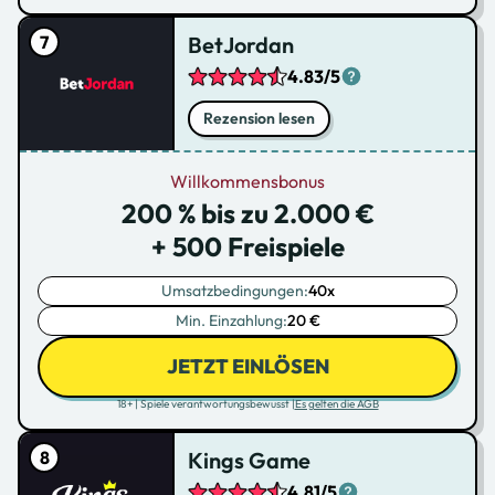
BetJordan
4.83/5
Rezension lesen
Willkommensbonus
200 % bis zu 2.000 €
+ 500 Freispiele
Umsatzbedingungen:
40x
Min. Einzahlung:
20 €
JETZT EINLÖSEN
18+ | Spiele verantwortungsbewusst |
Es gelten die AGB
Kings Game
4.81/5