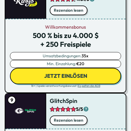
Rezension lesen
Willkommensbonus
500 % bis zu 4.000 $
+ 250 Freispiele
Umsatzbedingungen:
35x
Min. Einzahlung:
€20
JETZT EINLÖSEN
18+ | Spiele verantwortungsbewusst |
Es gelten die AGB
GlitchSpin
5/5
Rezension lesen