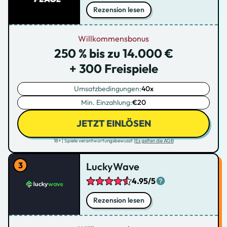
Rezension lesen
Willkommensbonus
250 % bis zu 14.000 €
+ 300 Freispiele
Umsatzbedingungen:
40x
Min. Einzahlung:
€20
JETZT EINLÖSEN
18+ | Spiele verantwortungsbewusst |
Es gelten die AGB
LuckyWave
4.95/5
Rezension lesen