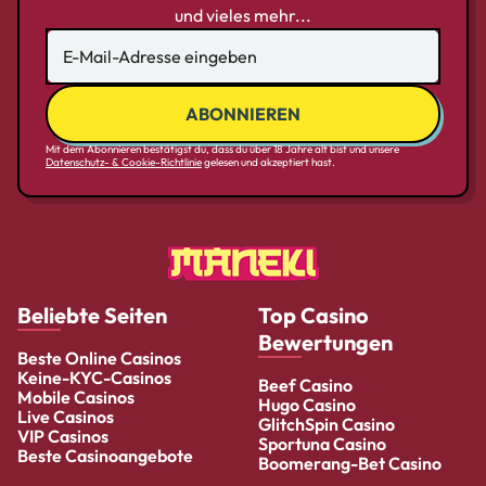
und vieles mehr...
Mit dem Abonnieren bestätigst du, dass du über 18 Jahre alt bist und unsere
Datenschutz- & Cookie-Richtlinie
gelesen und akzeptiert hast.
Beliebte Seiten
Top Casino
Bewertungen
Beste Online Casinos
Keine-KYC-Casinos
Beef Casino
Mobile Casinos
Hugo Casino
Live Casinos
GlitchSpin Casino
VIP Casinos
Sportuna Casino
Beste Casinoangebote
Boomerang-Bet Casino