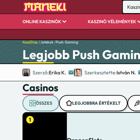
ONLINE KASZINÓK
KASZINÓ VÉLEMÉNYEK
Kezdőlap
/
Jatekok
/
Push Gaming
Legjobb Push Gamin
Szerző:
Erika K.
Szerkesztette:
István N.
Casinos
ÖSSZES
LEGJOBBRA ÉRTÉKELT