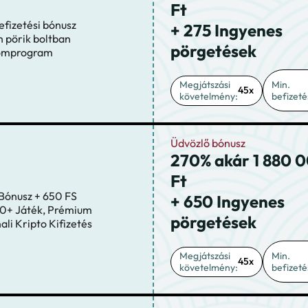
Ft
efizetési bónusz
+ 275 Ingyenes
n pörik boltban
pörgetések
omprogram
Megjátszási
Min.
45x
követelmény:
befizeté
Üdvözlő bónusz
270% akár 1 880 
Ft
Bónusz + 650 FS
+ 650 Ingyenes
0+ Játék, Prémium
pörgetések
li Kripto Kifizetés
Megjátszási
Min.
45x
követelmény:
befizeté