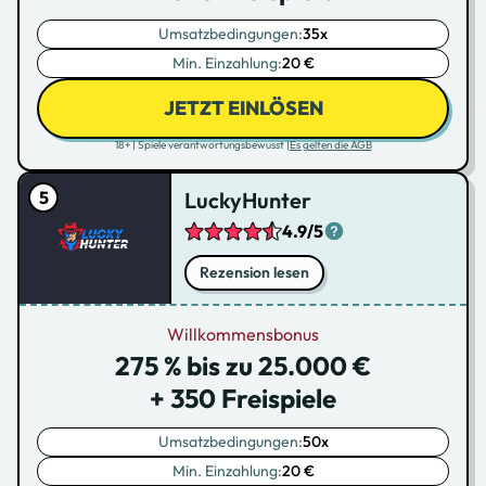
Umsatzbedingungen:
35x
Min. Einzahlung:
20 €
JETZT EINLÖSEN
18+ | Spiele verantwortungsbewusst |
Es gelten die AGB
LuckyHunter
4.9/5
Rezension lesen
Willkommensbonus
275 % bis zu 25.000 €
+ 350 Freispiele
Umsatzbedingungen:
50x
Min. Einzahlung:
20 €