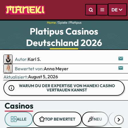
DE
Home
/
Spiele
/
Platipus
Platipus Casinos
Deutschland 2026
Autor:
Karl S.
Bewertet von:
Anna Meyer
August 5, 2026
Aktualisiert:
WARUM DU DER EXPERTISE VON MANEKI CASINO
VERTRAUEN KANNST
Casinos
ALLE
TOP BEWERTET
NEU
FRE