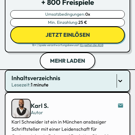
+ 800 Freispiele
Umsatzbedingungen:
0x
Min. Einzahlung:
25 €
JETZT EINLÖSEN
18+ | Spiele verantwortungsbewusst |
Es gelten die AGB
MEHR LADEN
Inhaltsverzeichnis
Lesezeit:
1 minute
Karl S.
Autor
Karl Schneider ist ein in München ansässiger
Schriftsteller mit einer Leidenschaft für