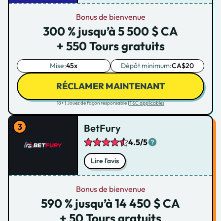
Bonus de bienvenue
300 % jusqu’à 5 500 $ CA
+ 550 Tours gratuits
Mise:
45x
Dépôt minimum:
CA$20
RÉCLAMER MAINTENANT
18+ | Jouez de façon responsable |
T&C applicables
BetFury
4.5/5
Lire l'avis
Bonus de bienvenue
590 % jusqu’à 14 450 $ CA
+ 50 Tours gratuits