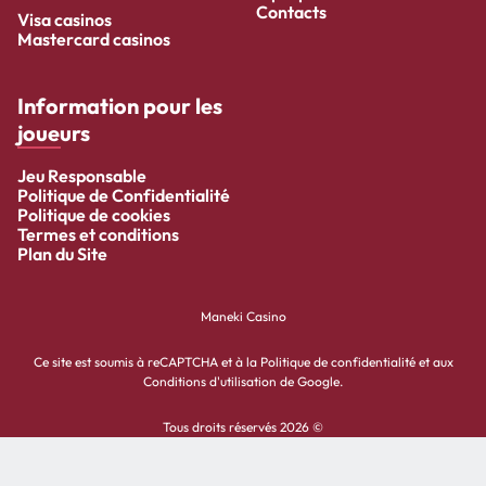
Contacts
Visa casinos
Mastercard casinos
Information pour les
joueurs
Jeu Responsable
Politique de Confidentialité
Politique de cookies
Termes et conditions
Plan du Site
Maneki Casino
Ce site est soumis à reCAPTCHA et à la Politique de confidentialité et aux
Conditions d'utilisation de Google.
Tous droits réservés 2026 ©