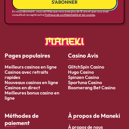
En vous abonnant, vous certifiez que vous avez plus de 18 ans et que vous avez
consulté et accepté notre
Politique de confidentialité et de cookies
.
Pages populaires
Casino Avis
Meilleurs casinos en ligne
GlitchSpin Casino
Casinos avec retraits
Hugo Casino
rapides
Spinzen Casino
Nouveaux casinos en ligne
Sportuna Casino
Casinos en direct
Boomerang Bet Casino
Meilleures bonus casino en
ligne
Méthodes de
À propos de Maneki
paiement
À propos de nous