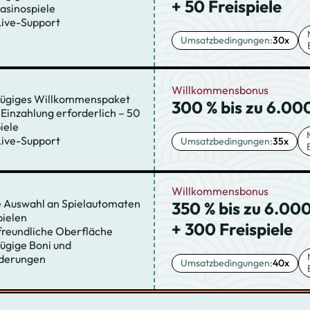
+ 50 Freispiele
asinospiele
Live-Support
Umsatzbedingungen:
30x
Willkommensbonus
ügiges Willkommenspaket
300 % bis zu 6.00
Einzahlung erforderlich – 50
iele
Live-Support
Umsatzbedingungen:
35x
Willkommensbonus
 Auswahl an Spielautomaten
350 % bis zu 6.00
pielen
+ 300 Freispiele
freundliche Oberfläche
ügige Boni und
derungen
Umsatzbedingungen:
40x