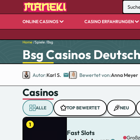
ONLINE CASINOS
CASINO ERFAHRUNGEN
Home
/
Spiele
/
Bsg
Bsg Casinos Deutsc
Autor:
Karl S.
Bewertet von:
Anna Meyer
Casinos
ALLE
TOP BEWERTET
NEU
Fast Slots
Großz