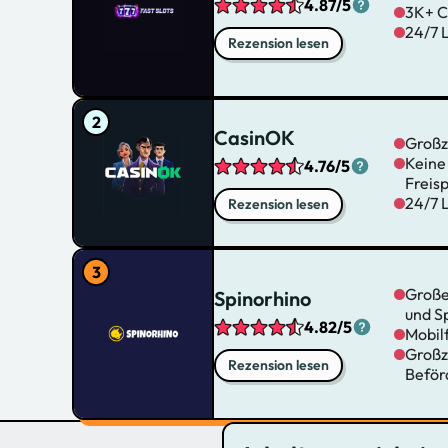
4.87/5
3K+ C
24/7 
Rezension lesen
CasinOK
Großz
Keine 
4.76/5
Freisp
24/7 
Rezension lesen
Große
Spinorhino
und S
4.82/5
Mobil
Großz
Rezension lesen
Beför