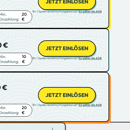
JETZT EINLÖSEN
18+ | Spiele verantwortungsbewusst |
Es gelten die AGB
Min.
20
Einzahlung:
€
0 €
JETZT EINLÖSEN
Min.
10
18+ | Spiele verantwortungsbewusst |
Es gelten die AGB
Einzahlung:
€
0 €
JETZT EINLÖSEN
18+ | Spiele verantwortungsbewusst |
Es gelten die AGB
Min.
20
Einzahlung:
€