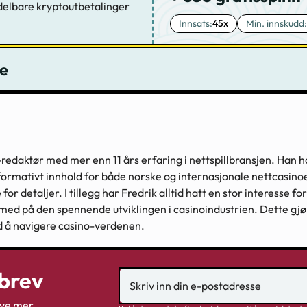
elbare kryptoutbetalinger
Innsats:
45x
Min. innskudd:
se
-redaktør med mer enn 11 års erfaring i nettspillbransjen. Han 
ormativt innhold for både norske og internasjonale nettcasinoer.
 for detaljer. I tillegg har Fredrik alltid hatt en stor interesse f
 med på den spennende utviklingen i casinoindustrien. Dette gjør
ed å navigere casino-verdenen.
brev
ye mer...