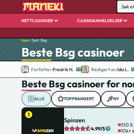
NETTCASINOER
CASINOANMELDELSER
Hjem
/
Spill
/
Bsg
Beste Bsg casinoer
Forfatter:
Fredrik H.
Redigert av:
Ida L.
Beste Bsg casinoer for nor
ALLE
TOPPRANGERT
NY
Spinzen
310 %
4.99/5
10k+ s