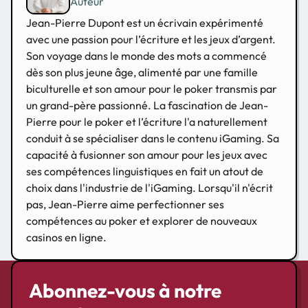
Auteur
Jean-Pierre Dupont est un écrivain expérimenté
avec une passion pour l’écriture et les jeux d’argent.
Son voyage dans le monde des mots a commencé
dès son plus jeune âge, alimenté par une famille
biculturelle et son amour pour le poker transmis par
un grand-père passionné. La fascination de Jean-
Pierre pour le poker et l’écriture l'a naturellement
conduit à se spécialiser dans le contenu iGaming. Sa
capacité à fusionner son amour pour les jeux avec
ses compétences linguistiques en fait un atout de
choix dans l'industrie de l'iGaming. Lorsqu'il n'écrit
pas, Jean-Pierre aime perfectionner ses
compétences au poker et explorer de nouveaux
casinos en ligne.
Abonnez-vous à notre