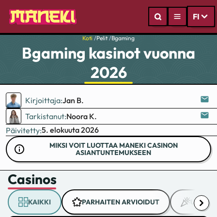
FI
Koti
/
Pelit
/
Bgaming
Bgaming kasinot vuonna
2026
Kirjoittaja:
Jan B.
Tarkistanut:
Noora K.
5. elokuuta 2026
Päivitetty:
MIKSI VOIT LUOTTAA MANEKI CASINON
ASIANTUNTEMUKSEEN
Casinos
KAIKKI
PARHAITEN ARVIOIDUT
UUSI