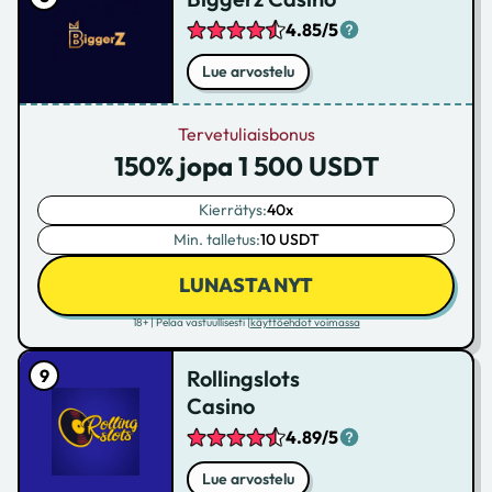
4.85/5
Lue arvostelu
Tervetuliaisbonus
150% jopa 1 500 USDT
Kierrätys:
40x
Min. talletus:
10 USDT
LUNASTA NYT
18+ | Pelaa vastuullisesti |
käyttöehdot voimassa
Rollingslots
Casino
4.89/5
Lue arvostelu