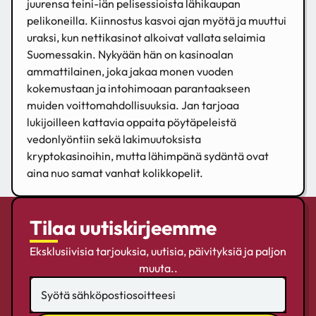
juurensa teini-iän pelisessioista lähikaupan
pelikoneilla. Kiinnostus kasvoi ajan myötä ja muuttui
uraksi, kun nettikasinot alkoivat vallata selaimia
Suomessakin. Nykyään hän on kasinoalan
ammattilainen, joka jakaa monen vuoden
kokemustaan ja intohimoaan parantaakseen
muiden voittomahdollisuuksia. Jan tarjoaa
lukijoilleen kattavia oppaita pöytäpeleistä
vedonlyöntiin sekä lakimuutoksista
kryptokasinoihin, mutta lähimpänä sydäntä ovat
aina nuo samat vanhat kolikkopelit.
Tilaa uutiskirjeemme
Eksklusiivisia tarjouksia, uutisia, päivityksiä ja paljon
muuta..