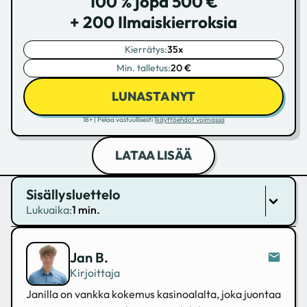
100 % jopa 500 €
+ 200 Ilmaiskierroksia
Kierrätys:
35x
Min. talletus:
20 €
LUNASTA NYT
18+ | Pelaa vastuullisesti |
käyttöehdot voimassa
LATAA LISÄÄ
Sisällysluettelo
Lukuaika:
1 min.
Jan B.
Kirjoittaja
Janilla on vankka kokemus kasinoalalta, joka juontaa