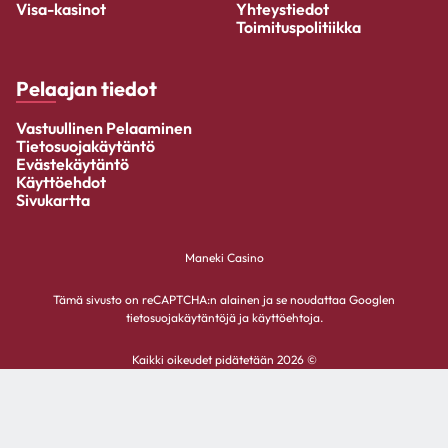
Visa-kasinot
Yhteystiedot
Toimituspolitiikka
Pelaajan tiedot
Vastuullinen Pelaaminen
Tietosuojakäytäntö
Evästekäytäntö
Käyttöehdot
Sivukartta
Maneki Casino
Tämä sivusto on reCAPTCHA:n alainen ja se noudattaa Googlen
tietosuojakäytäntöjä ja käyttöehtoja.
Kaikki oikeudet pidätetään 2026 ©