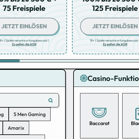
75 Freispiele
125 Freispiele
JETZT EINLÖSEN
JETZT EINLÖSEN
18+ | Spiele verantwortungsbewusst |
18+ | Spiele verantwortungsbewusst 
Es gelten die AGB
Es gelten die AGB
Casino-Funkti
ng
5 Men Gaming
Baccarat
Bla
Amarix