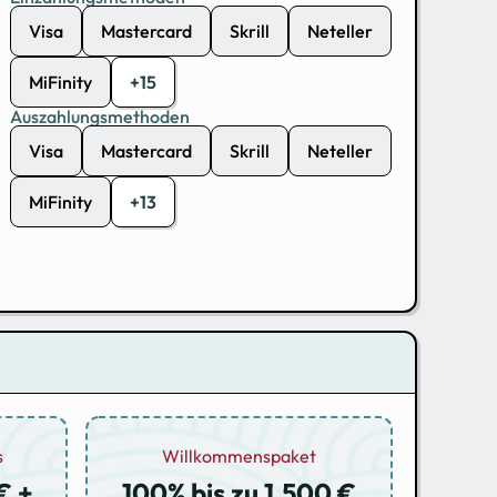
Visa
Mastercard
Skrill
Neteller
MiFinity
+15
Auszahlungsmethoden
Visa
Mastercard
Skrill
Neteller
MiFinity
+13
s
Willkommenspaket
W
€ +
100% bis zu 1.500 €
50% 