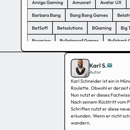
Amigo Gaming
Amusnet
Avatar UX
Barbara Bang
Bang Bang Games
Belat
BetSoft
Betsolutions
BGaming
Big
Booming
Bulletproof Games
Bullshark
Caleta Gaming
Casino Technology
Cha
Karl S.
Comtrade Gaming
Dream Play
ELA Ga
Autor
Endorphina
Eurasian Gaming
Best Evol
Karl Schneider ist ein in Mü
Roulette. Obwohl er derzeit 
Evoplay
Ezugi
FBastards
Fazi
Fe
Nun nutzt er dieses Fachwiss
Nach seinem Rücktritt vom P
Formula Spins
Fugaso
Gameart
Ga
Schriften nutzt er diese neue
erkunden. Wenn er nicht schre
Gaming Corps
Gamomat
Gamzix
G
wandern.