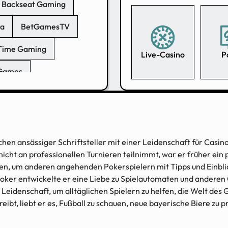
Backseat Gaming
ra
BetGamesTV
 Time Gaming
Live-Casino
P
 Games
mpion
Clawbuster
mes
Elbet
Elk
Tischspiele
Tu
ution Casinos
nchen ansässiger Schriftsteller mit einer Leidenschaft für Casin
nicht an professionellen Turnieren teilnimmt, war er früher ein 
lix Gaming
en, um anderen angehenden Pokerspielern mit Tipps und Einblic
oker entwickelte er eine Liebe zu Spielautomaten und anderen 
mebeat
 Leidenschaft, um alltäglichen Spielern zu helfen, die Welt des G
ibt, liebt er es, Fußball zu schauen, neue bayerische Biere zu p
.Games
Hacksaw