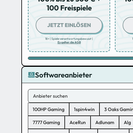
100 Freispiele
JETZT EINLÖSEN
18+ | Spiele verantwortungsbewusst |
Es gelten die AGB
Softwareanbieter
100HP Gaming
1spin4win
3 Oaks Gami
7777 Gaming
AceRun
Adlunam
Alg