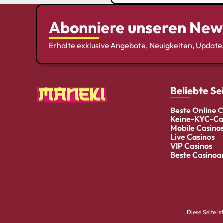
Hot Rise Games
inOut
Iron Dog Studio
Just Slots
KA Gaming
Kalamba
Lam
Abonniere unseren New
LuckyStreak
Mancala
Mascot Gaming
Erhalte exklusive Angebote, Neuigkeiten, Updates
Netgame
Netgaming
NGMgame
No
Novomatic Casinos
NowNow Gaming
N
Beliebte Se
Onlyplay
Orbital Gaming
Pateplay
Beste Online C
Keine-KYC-Ca
Mobile Casino
Peter and Sons
Phoenix 7
Platipus
P
Live Casinos
VIP Casinos
Playson
Popiplay
Best Pragmatic Play 
Beste Casinoa
Pragmatic Play
Prospectgaming
Red T
Reevo
Reflex Gaming
Rogue
Ruby P
Diese Seite 
Speedy Tomatoes
Spinomenal
SpinOro