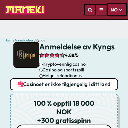
NO
Hjem
/
Anmeldelser
/
Kyngs
Anmeldelse av Kyngs
4.88/5
Kryptovennlig casino
Casino og sportsspill
Helge-reloadbonus
Casinoet er ikke tilgjengelig i ditt land
100 % opptil 18 000
NOK
+300 gratisspinn