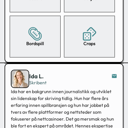
Caleta Gaming
Casino Technology
Champion
Clawbuster
Comtrade Gaming
Dream Play
ELA Games
Elbet
Elk
Endorphina
Bordspill
Craps
Eurasian Gaming
Best Evolution Casinos
Evoplay
Ezugi
FBastards
Fazi
Ida L.
Felix Gaming
Formula Spins
Fugaso
Skribent
Keno
Poker
Ida har en bakgrunn innen journalistikk og utviklet
Gameart
Gamebeat
Gaming Corps
sin lidenskap for skriving tidlig. Hun har flere års
Gamomat
Gamzix
G.Games
erfaring innen spillbransjen og hun har jobbet på
tvers av flere plattformer og nettsteder som
Hacksaw
Hot Rise Games
inOut
fokuserer på nettcasinoer. Det ga mersmak og hun
ble fort en ekspert på området. Hennes ekspertise