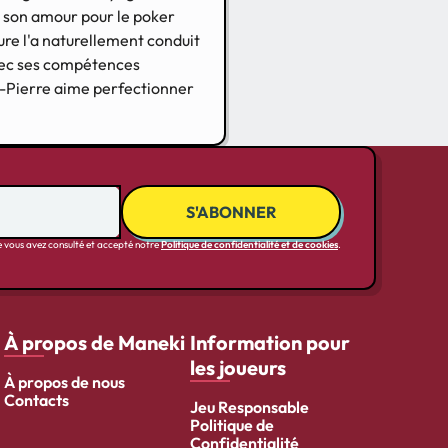
t son amour pour le poker
ure l'a naturellement conduit
avec ses compétences
ean-Pierre aime perfectionner
ue vous avez consulté et accepté notre
Politique de confidentialité et de cookies
.
À propos de Maneki
Information pour
les joueurs
À propos de nous
Contacts
Jeu Responsable
Politique de
Confidentialité