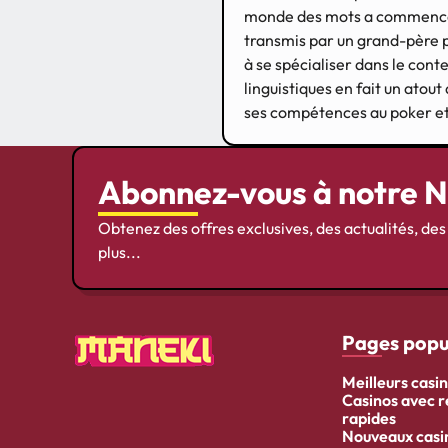
monde des mots a commencé dè
transmis par un grand-père p
à se spécialiser dans le con
linguistiques en fait un atou
ses compétences au poker et
Abonnez-vous à notre N
Obtenez des offres exclusives, des actualités, des 
plus...
Pages popu
Meilleurs casin
Casinos avec r
rapides
Nouveaux casin