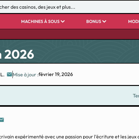
MACHINES À SOUS
BONUS
MODE
n 2026
février 19, 2026
 L.
Mise à jour :
Te
rivain expérimenté avec une passion pour l’écriture et les jeux 