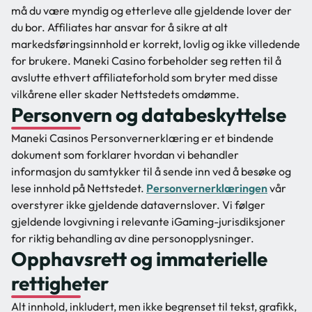
må du være myndig og etterleve alle gjeldende lover der
du bor. Affiliates har ansvar for å sikre at alt
markedsføringsinnhold er korrekt, lovlig og ikke villedende
for brukere. Maneki Casino forbeholder seg retten til å
avslutte ethvert affiliateforhold som bryter med disse
vilkårene eller skader Nettstedets omdømme.
Personvern og databeskyttelse
Maneki Casinos Personvernerklæring er et bindende
dokument som forklarer hvordan vi behandler
informasjon du samtykker til å sende inn ved å besøke og
lese innhold på Nettstedet.
Personvernerklæringen
vår
overstyrer ikke gjeldende datavernslover. Vi følger
gjeldende lovgivning i relevante iGaming-jurisdiksjoner
for riktig behandling av dine personopplysninger.
Opphavsrett og immaterielle
rettigheter
Alt innhold, inkludert, men ikke begrenset til tekst, grafikk,