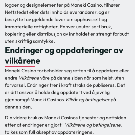
logoer og designelementer på Maneki Casino, tilhører
Nettstedet eller dets innholdsleverandører, og er
beskyttet av gjeldende lover om opphavsrett og
immaterielle rettigheter. Enhver uautorisert bruk,
kopiering eller distribusjon av innholdet er strengt forbudt
uten skriftlig samtykke.
Endringer og oppdateringer av
vilkårene
Maneki Casino forbeholder seg retten til å oppdatere eller
endre
Vilkårene
våre på denne siden når som helst, uten
forvarsel. Endringer trer i kraft straks de publiseres. Det
er ditt ansvar å holde deg oppdatert ved å jevnlig
gjennomgå Maneki Casinos
Vilkår og betingelser
på
denne siden.
Din videre bruk av Maneki Casinos tjenester og nettsiden
etter at endringer er gjort i
Vilkårene og betingelsene
,
tolkes som full aksept av oppdateringene.