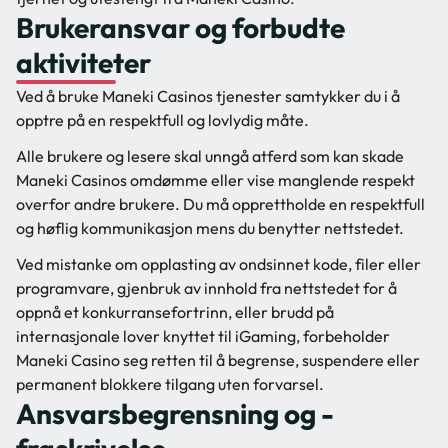
Brukeransvar og forbudte
aktiviteter
Ved å bruke Maneki Casinos tjenester samtykker du i å
opptre på en respektfull og lovlydig måte.
Alle brukere og lesere skal unngå atferd som kan skade
Maneki Casinos omdømme eller vise manglende respekt
overfor andre brukere. Du må opprettholde en respektfull
og høflig kommunikasjon mens du benytter nettstedet.
Ved mistanke om opplasting av ondsinnet kode, filer eller
programvare, gjenbruk av innhold fra nettstedet for å
oppnå et konkurransefortrinn, eller brudd på
internasjonale lover knyttet til iGaming, forbeholder
Maneki Casino seg retten til å begrense, suspendere eller
permanent blokkere tilgang uten forvarsel.
Ansvarsbegrensning og -