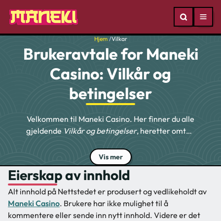
Hjem
/
Vilkar
Brukeravtale for Maneki
Casino: Vilkår og
betingelser
Velkommen til Maneki Casino. Her finner du alle
gjeldende
Vilkår og betingelser
, heretter omtalt
som «
Vilkårene
», for bruk av «Maneki Casino»,
som i dette dokumentet også kan omtales som
Vis mer
«Nettstedet», «oss» eller «vi». Vi anbefaler på
Eierskap av innhold
det sterkeste at du kun bruker nettstedet etter å
ha lest disse
Vilkårene
og
Alt innhold på Nettstedet er produsert og vedlikeholdt av
personvernerklæringen. Dersom du ikke godtar
Maneki Casino
. Brukere har ikke mulighet til å
Vilkårene
etter å ha lest dem, må du avslutte
kommentere eller sende inn nytt innhold. Videre er det