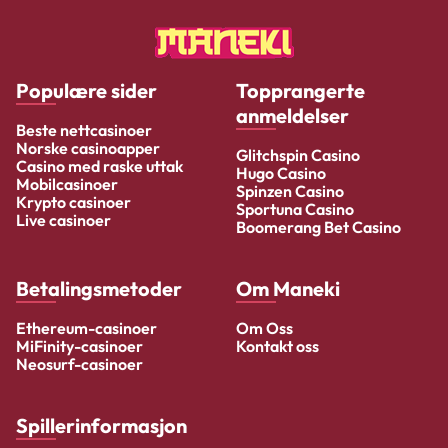
Populære sider
Topprangerte
anmeldelser
Beste nettcasinoer
Norske casinoapper
Glitchspin Casino
Casino med raske uttak
Hugo Casino
Mobilcasinoer
Spinzen Casino
Krypto casinoer
Sportuna Casino
Live casinoer
Boomerang Bet Casino
Betalingsmetoder
Om Maneki
Ethereum-casinoer
Om Oss
MiFinity-casinoer
Kontakt oss
Neosurf-casinoer
Spillerinformasjon