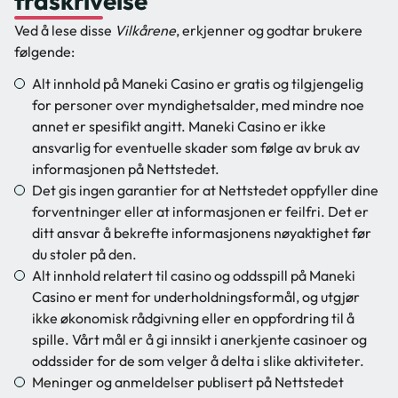
fraskrivelse
Ved å lese disse
Vilkårene
, erkjenner og godtar brukere
følgende:
Alt innhold på Maneki Casino er gratis og tilgjengelig
for personer over myndighetsalder, med mindre noe
annet er spesifikt angitt. Maneki Casino er ikke
ansvarlig for eventuelle skader som følge av bruk av
informasjonen på Nettstedet.
Det gis ingen garantier for at Nettstedet oppfyller dine
forventninger eller at informasjonen er feilfri. Det er
ditt ansvar å bekrefte informasjonens nøyaktighet før
du stoler på den.
Alt innhold relatert til casino og oddsspill på Maneki
Casino er ment for underholdningsformål, og utgjør
ikke økonomisk rådgivning eller en oppfordring til å
spille. Vårt mål er å gi innsikt i anerkjente casinoer og
oddssider for de som velger å delta i slike aktiviteter.
Meninger og anmeldelser publisert på Nettstedet