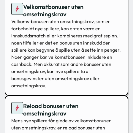
Velkomstbonuser uten
omsetningskrav
Velkomstbonusen uten omsetningskrav, som er
forbeholdt nye spillere, kan enten være en
innskuddsmatch eller kombineres med gratisspinn. I
noen tilfeller er det en bonus uten innskudd der
spillere kan begynne å spille uten å sette inn penger.
Noen ganger kan velkomstbonusen inkludere en
cashback. Men akkurat som andre bonuser uten
omsetningskrav, kan nye spillere ta ut
bonusgevinster uten omsetningskrav eller
omsetningskrav.
Reload bonuser uten
omsetningskrav
Mens nye spillere får glede av velkomstbonusen
uten omsetningskrav, er reload bonuser uten