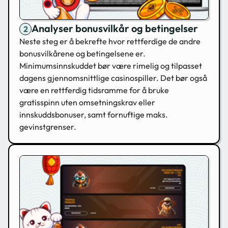
Analyser bonusvilkår og betingelser
Neste steg er å bekrefte hvor rettferdige de andre
bonusvilkårene og betingelsene er.
Minimumsinnskuddet bør være rimelig og tilpasset
dagens gjennomsnittlige casinospiller. Det bør også
være en rettferdig tidsramme for å bruke
gratisspinn uten omsetningskrav eller
innskuddsbonuser, samt fornuftige maks.
gevinstgrenser.