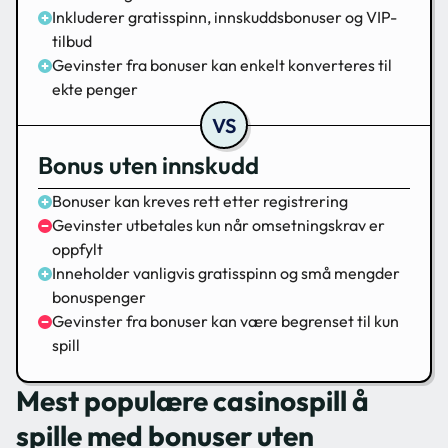
Inkluderer gratisspinn, innskuddsbonuser og VIP-
tilbud
Gevinster fra bonuser kan enkelt konverteres til
ekte penger
Bonus uten innskudd
Bonuser kan kreves rett etter registrering
Gevinster utbetales kun når omsetningskrav er
oppfylt
Inneholder vanligvis gratisspinn og små mengder
bonuspenger
Gevinster fra bonuser kan være begrenset til kun
spill
Mest populære casinospill å
spille med bonuser uten