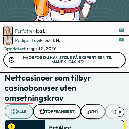
Forfatter:
Ida L.
Redigert av:
Fredrik H.
august 5, 2026
Oppdatert:
HVORFOR DU KAN STOLE PÅ EKSPERTISEN TIL
MANEKI CASINO
Nettcasinoer som tilbyr
casinobonuser uten
omsetningskrav
ALLE
TOPPRANGERT
NY
GRATI
BetAlice