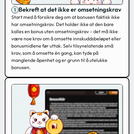
Bekreft at det ikke er omsetningskrav
Start med å forsikre deg om at bonusen faktisk ikke
har omsetningskrav. Det holder ikke at den bare
kalles en bonus uten omsetningskrav – det må ikke
være noe krav om å omsette innskuddsbeløpet eller
bonusmidlene før uttak. Selv tilsynelatende små
krav, som å omsette én gang, kan tyde på
manglende åpenhet og er grunn til å utelukke
bonusen.