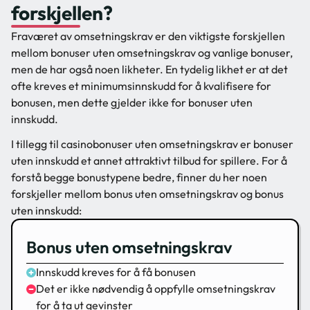
forskjellen?
Fraværet av omsetningskrav er den viktigste forskjellen
mellom bonuser uten omsetningskrav og vanlige bonuser,
men de har også noen likheter. En tydelig likhet er at det
ofte kreves et minimumsinnskudd for å kvalifisere for
bonusen, men dette gjelder ikke for bonuser uten
innskudd.
I tillegg til casinobonuser uten omsetningskrav er bonuser
uten innskudd et annet attraktivt tilbud for spillere. For å
forstå begge bonustypene bedre, finner du her noen
forskjeller mellom bonus uten omsetningskrav og bonus
uten innskudd:
Bonus uten omsetningskrav
Innskudd kreves for å få bonusen
Det er ikke nødvendig å oppfylle omsetningskrav
for å ta ut gevinster