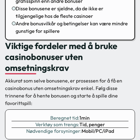
gratisspinn enn andre bonuser
Disse bonusene er sjeldne, da de ikke er
tilgjengelige hos de fleste casinoer
Andre bonusvilkår og betingelser kan være mindre
gunstige for spillere
Viktige fordeler med å bruke
casinobonuser uten
omsetningskrav
Akkurat som selve bonusene, er prosessen for å få en
casinobonus uten omsetningskrav enkel. Følg disse
trinnene for å hente bonusen og starte å spille dine
favorittspill:
Beregnet tid:
1min
Verktøy som trengs:
Tid, penger
Nødvendige forsyninger:
Mobil/PC/iPad