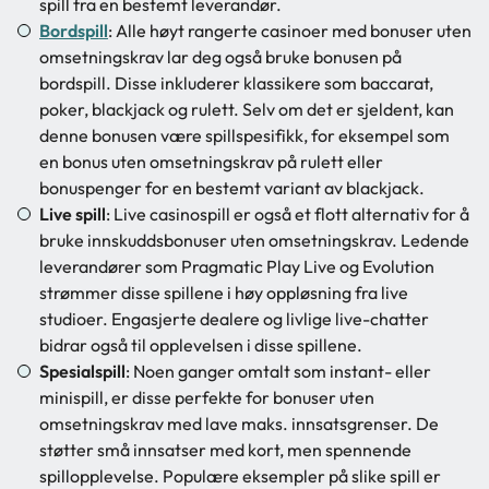
spill fra en bestemt leverandør.
Bordspill
: Alle høyt rangerte casinoer med bonuser uten
omsetningskrav lar deg også bruke bonusen på
bordspill. Disse inkluderer klassikere som baccarat,
poker, blackjack og rulett. Selv om det er sjeldent, kan
denne bonusen være spillspesifikk, for eksempel som
en bonus uten omsetningskrav på rulett eller
bonuspenger for en bestemt variant av blackjack.
Live spill
: Live casinospill er også et flott alternativ for å
bruke innskuddsbonuser uten omsetningskrav. Ledende
leverandører som Pragmatic Play Live og Evolution
strømmer disse spillene i høy oppløsning fra live
studioer. Engasjerte dealere og livlige live-chatter
bidrar også til opplevelsen i disse spillene.
Spesialspill
: Noen ganger omtalt som instant- eller
minispill, er disse perfekte for bonuser uten
omsetningskrav med lave maks. innsatsgrenser. De
støtter små innsatser med kort, men spennende
spillopplevelse. Populære eksempler på slike spill er