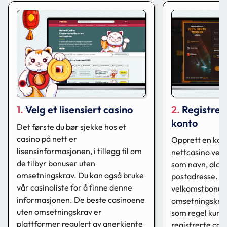
Velg et lisensiert casino
Registrer 
konto
Det første du bør sjekke hos et
casino på nett er
Opprett en kont
lisensinformasjonen, i tillegg til om
nettcasino ved
de tilbyr bonuser uten
som navn, alder
omsetningskrav. Du kan også bruke
postadresse. 
vår casinoliste for å finne denne
velkomstbonus
informasjonen. De beste casinoene
omsetningskrav 
uten omsetningskrav er
som regel kun t
plattformer regulert av anerkjente
registrerte casi