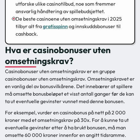
utforske ulike casinotilbud, noe som fremmer
ansvarlig håndtering av spillebudsjettet.
De beste casinoene uten omsetningskrav i 2025
tilbyr alt fra
gratisspinn
og innskuddsbonuser til
cashback.
Hva er casinobonuser uten
omsetningskrav?
Casinobonuser uten omsetningskrav er en gruppe
casinobonuser uten omsetningskrav. Omsetningskravet er
en vanlig del av bonusvilkårene. Det innebærer at spillere
må omsette bonusbeløpet et visst antall ganger før de kan
ta ut eventuelle gevinster vunnet med denne bonusen.
For eksempel, vurder en casinobonus på nett på 2 000
kroner med et omsetningskrav på 30x. For å kunne ta ut
eventuelle gevinster etter å ha brukt bonusen, må man
omsette 60 000 kroner innenfor en angitt tidsramme.