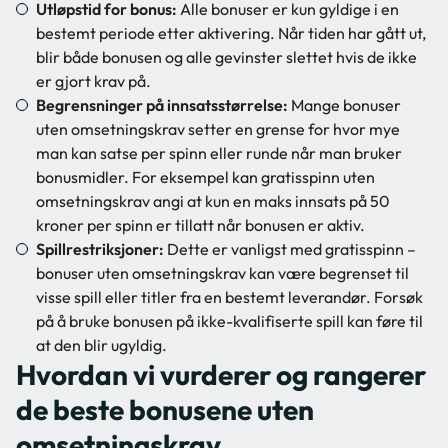
Utløpstid for bonus:
Alle bonuser er kun gyldige i en
bestemt periode etter aktivering. Når tiden har gått ut,
blir både bonusen og alle gevinster slettet hvis de ikke
er gjort krav på.
Begrensninger på innsatsstørrelse:
Mange bonuser
uten omsetningskrav setter en grense for hvor mye
man kan satse per spinn eller runde når man bruker
bonusmidler. For eksempel kan gratisspinn uten
omsetningskrav angi at kun en maks innsats på 50
kroner per spinn er tillatt når bonusen er aktiv.
Spillrestriksjoner:
Dette er vanligst med gratisspinn –
bonuser uten omsetningskrav kan være begrenset til
visse spill eller titler fra en bestemt leverandør. Forsøk
på å bruke bonusen på ikke-kvalifiserte spill kan føre til
at den blir ugyldig.
Hvordan vi vurderer og rangerer
de beste bonusene uten
omsetningskrav