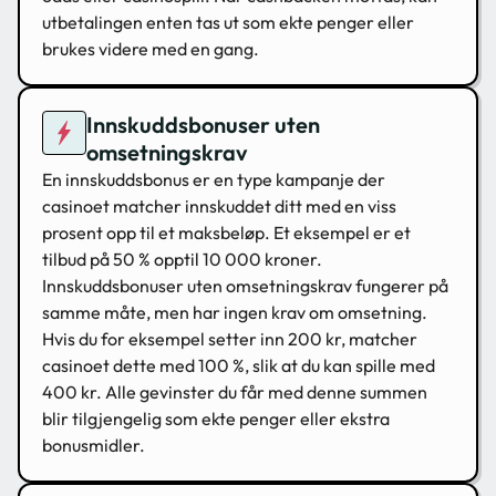
utbetalingen enten tas ut som ekte penger eller
brukes videre med en gang.
Innskuddsbonuser uten
omsetningskrav
En innskuddsbonus er en type kampanje der
casinoet matcher innskuddet ditt med en viss
prosent opp til et maksbeløp. Et eksempel er et
tilbud på 50 % opptil 10 000 kroner.
Innskuddsbonuser uten omsetningskrav fungerer på
samme måte, men har ingen krav om omsetning.
Hvis du for eksempel setter inn 200 kr, matcher
casinoet dette med 100 %, slik at du kan spille med
400 kr. Alle gevinster du får med denne summen
blir tilgjengelig som ekte penger eller ekstra
bonusmidler.