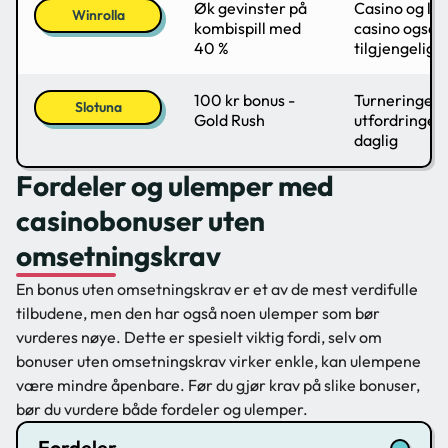
Øk gevinster på
Casino og liv
Winrolla
kombispill med
casino også
40 %
tilgjengelig
100 kr bonus -
Turneringer 
Slotuna
Gold Rush
utfordringer
daglig
Fordeler og ulemper med
casinobonuser uten
omsetningskrav
En bonus uten omsetningskrav er et av de mest verdifulle
tilbudene, men den har også noen ulemper som bør
vurderes nøye. Dette er spesielt viktig fordi, selv om
bonuser uten omsetningskrav virker enkle, kan ulempene
være mindre åpenbare. Før du gjør krav på slike bonuser,
bør du vurdere både fordeler og ulemper.
Fordeler