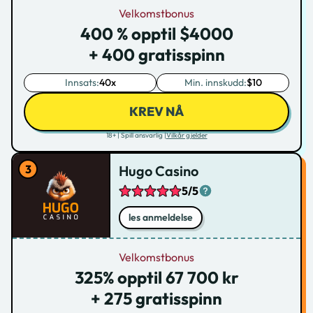
Velkomstbonus
400 % opptil $4000
+ 400 gratisspinn
Innsats:
40x
Min. innskudd:
$10
KREV NÅ
18+ | Spill ansvarlig |
Vilkår gjelder
Hugo Casino
5/5
les anmeldelse
Velkomstbonus
325% opptil 67 700 kr
+ 275 gratisspinn