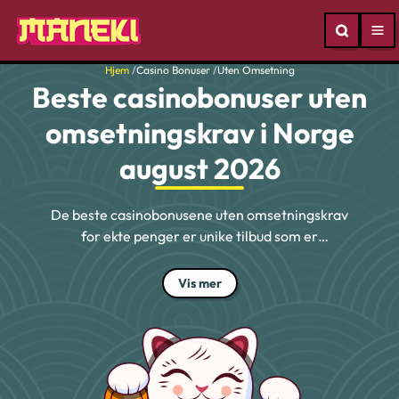
Hjem
/
Casino Bonuser
/
Uten Omsetning
Beste casinobonuser uten
omsetningskrav i Norge
august 2026
De beste casinobonusene uten omsetningskrav
for ekte penger er unike tilbud som er
fordelaktige for spillere, siden man slipper å
oppfylle vanlige omsetningskrav. Spillere kan ta
Vis mer
ut gevinstene sine umiddelbart, uten å måtte
møte vanskelige omsetningskrav. Denne
artikkelen forteller deg om de beste bonusene
uten omsetningskrav, fordeler og ulemper, samt
de beste nettcasinoene hvor du kan få dem.