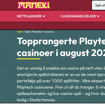
NETTCASINOER
CASINOANMELDELSER
Hjem
/
Spill
/
Playtech Casinos
Topprangerte Playt
casinoer i august 20
Det er umulig å snakke om casino på nett uten
anerkjente spillutvikleren er en av de mest kje
portefølje på over 1 000 spilltitler. Våre ekspe
Playtech casinoene. Finn ut alt du trenger å vi
spilleautomater og live casino-spill – og hvor d
lovlig i Storbritannia.