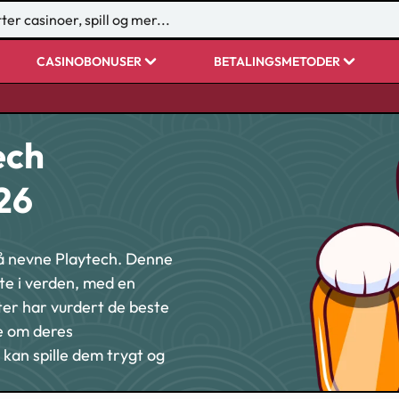
CASINOBONUSER
BETALINGSMETODER
ech
26
 å nevne Playtech. Denne
nte i verden, med en
rter har vurdert de beste
te om deres
u kan spille dem trygt og