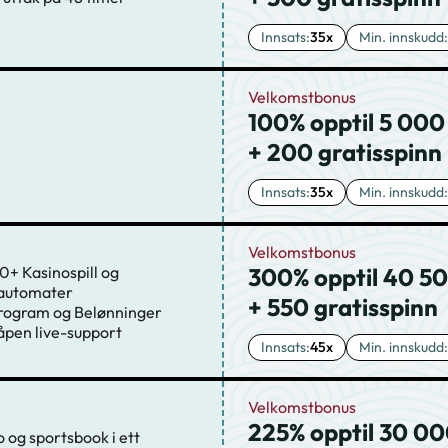
Innsats:
35x
Min. innskudd:
Velkomstbonus
100% opptil 5 000
+ 200 gratisspinn
Innsats:
35x
Min. innskudd:
Velkomstbonus
0+ Kasinospill og
300% opptil 40 50
eautomater
+ 550 gratisspinn
rogram og Belønninger
pen live-support
Innsats:
45x
Min. innskudd:
Velkomstbonus
225% opptil 30 00
 og sportsbook i ett