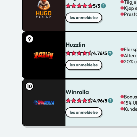
Tilgje
5/5
Kjøp e
Prest
les anmeldelse
Huzzlin
Flersp
4.76/5
Altern
20% u
les anmeldelse
Winrolla
Bonus
4.96/5
15% U
Kunde
les anmeldelse