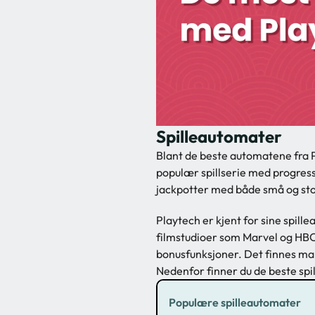
Spilleautomater
Blant de beste automatene fra 
populær spillserie med progressi
jackpotter med både små og sto
Playtech er kjent for sine spil
filmstudioer som Marvel og HBO
bonusfunksjoner. Det finnes m
Nedenfor finner du de beste spi
Populære spilleautomater