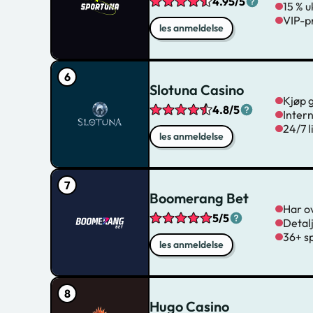
4.95/5
15 % 
VIP-p
les anmeldelse
Slotuna Casino
Kjøp g
4.8/5
Inter
24/7 l
les anmeldelse
Boomerang Bet
Har ov
5/5
Detal
36+ s
les anmeldelse
Hugo Casino