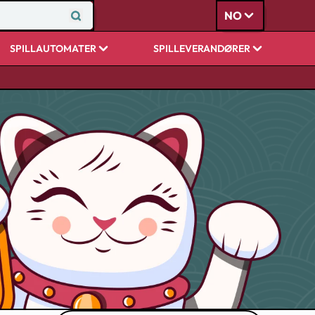
NO
SPILLAUTOMATER
SPILLEVERANDØRER