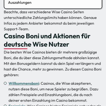
Auszahlungen
Beachte, dass verschiedene Wise Casino Seiten
unterschiedliche Zahlungslimits haben können. Genaue
Infos zu jedem Anbieter bekommst du beim jeweiligen
Support-Team.
Casino Boni und Aktionen für
deutsche Wise Nutzer
Die besten Wise Casinos bieten dir mehrere großzügige
Boni, die du über diese Zahlungsmethode abholen kannst.
Mit den Bonusgeldern kannst du dein Spiel verlängern und
hast die Chance, mehr zu gewinnen. Zu diesen Casino Boni
gehören:
Willkommensboni
: Casinos, die Wise akzeptieren,
nutzen diese Boni, um neue Spieler zu begrüßen. Dazu
zählen Freispiele und Einzahlungsboni, die du nach
deiner ersten Einzahlung im Casino bekommst.
Freispiele
: Wise Casinos bieten Freispiele entweder als