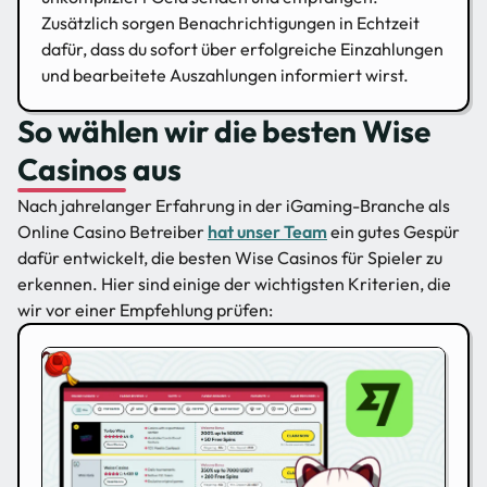
Zusätzlich sorgen Benachrichtigungen in Echtzeit
dafür, dass du sofort über erfolgreiche Einzahlungen
und bearbeitete Auszahlungen informiert wirst.
So wählen wir die besten Wise
Casinos aus
Nach jahrelanger Erfahrung in der iGaming-Branche als
Online Casino Betreiber
hat unser Team
ein gutes Gespür
dafür entwickelt, die besten Wise Casinos für Spieler zu
erkennen. Hier sind einige der wichtigsten Kriterien, die
wir vor einer Empfehlung prüfen: