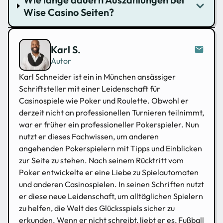
Wise Casino Seiten?
Karl S.
Autor
Karl Schneider ist ein in München ansässiger
Schriftsteller mit einer Leidenschaft für
Casinospiele wie Poker und Roulette. Obwohl er
derzeit nicht an professionellen Turnieren teilnimmt,
war er früher ein professioneller Pokerspieler. Nun
nutzt er dieses Fachwissen, um anderen
angehenden Pokerspielern mit Tipps und Einblicken
zur Seite zu stehen. Nach seinem Rücktritt vom
Poker entwickelte er eine Liebe zu Spielautomaten
und anderen Casinospielen. In seinen Schriften nutzt
er diese neue Leidenschaft, um alltäglichen Spielern
zu helfen, die Welt des Glücksspiels sicher zu
erkunden. Wenn er nicht schreibt, liebt er es, Fußball