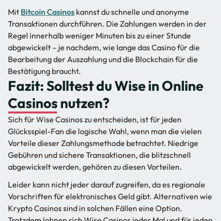
Mit
Bitcoin Casinos
kannst du schnelle und anonyme
Transaktionen durchführen. Die Zahlungen werden in der
Regel innerhalb weniger Minuten bis zu einer Stunde
abgewickelt – je nachdem, wie lange das Casino für die
Bearbeitung der Auszahlung und die Blockchain für die
Bestätigung braucht.
Fazit: Solltest du Wise in Online
Casinos nutzen?
Sich für Wise Casinos zu entscheiden, ist für jeden
Glücksspiel-Fan die logische Wahl, wenn man die vielen
Vorteile dieser Zahlungsmethode betrachtet. Niedrige
Gebühren und sichere Transaktionen, die blitzschnell
abgewickelt werden, gehören zu diesen Vorteilen.
Leider kann nicht jeder darauf zugreifen, da es regionale
Vorschriften für elektronisches Geld gibt. Alternativen wie
Krypto Casinos sind in solchen Fällen eine Option.
Trotzdem lohnen sich Wise Casinos jedes Mal und für jeden