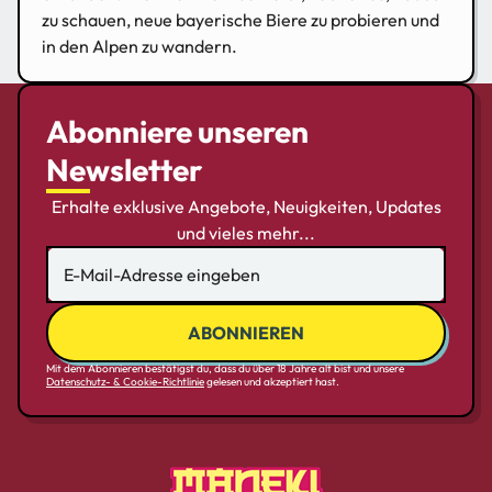
zu schauen, neue bayerische Biere zu probieren und
in den Alpen zu wandern.
Abonniere unseren
Newsletter
Erhalte exklusive Angebote, Neuigkeiten, Updates
und vieles mehr...
Mit dem Abonnieren bestätigst du, dass du über 18 Jahre alt bist und unsere
Datenschutz- & Cookie-Richtlinie
gelesen und akzeptiert hast.