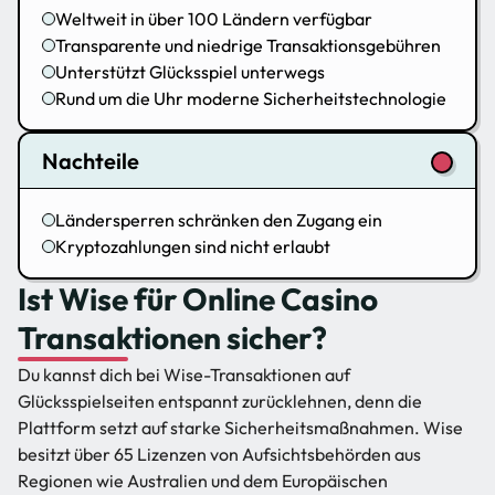
Weltweit in über 100 Ländern verfügbar
Transparente und niedrige Transaktionsgebühren
Unterstützt Glücksspiel unterwegs
Rund um die Uhr moderne Sicherheitstechnologie
Nachteile
Ländersperren schränken den Zugang ein
Kryptozahlungen sind nicht erlaubt
Ist Wise für Online Casino
Transaktionen sicher?
Du kannst dich bei Wise-Transaktionen auf
Glücksspielseiten entspannt zurücklehnen, denn die
Plattform setzt auf starke Sicherheitsmaßnahmen. Wise
besitzt über 65 Lizenzen von Aufsichtsbehörden aus
Regionen wie Australien und dem Europäischen