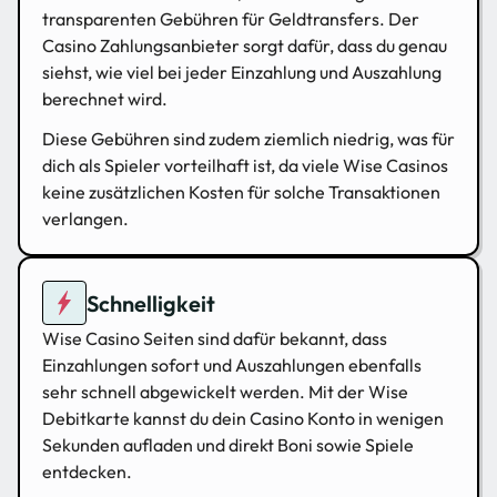
transparenten Gebühren für Geldtransfers. Der
Casino Zahlungsanbieter sorgt dafür, dass du genau
siehst, wie viel bei jeder Einzahlung und Auszahlung
berechnet wird.
Diese Gebühren sind zudem ziemlich niedrig, was für
dich als Spieler vorteilhaft ist, da viele Wise Casinos
keine zusätzlichen Kosten für solche Transaktionen
verlangen.
Schnelligkeit
Wise Casino Seiten sind dafür bekannt, dass
Einzahlungen sofort und Auszahlungen ebenfalls
sehr schnell abgewickelt werden. Mit der Wise
Debitkarte kannst du dein Casino Konto in wenigen
Sekunden aufladen und direkt Boni sowie Spiele
entdecken.