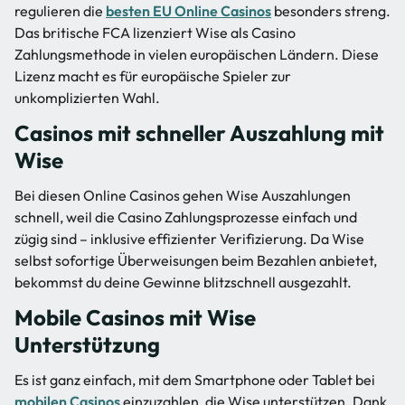
regulieren die
besten EU Online Casinos
besonders streng.
Das britische FCA lizenziert Wise als Casino
Zahlungsmethode in vielen europäischen Ländern. Diese
Lizenz macht es für europäische Spieler zur
unkomplizierten Wahl.
Casinos mit schneller Auszahlung mit
Wise
Bei diesen Online Casinos gehen Wise Auszahlungen
schnell, weil die Casino Zahlungsprozesse einfach und
zügig sind – inklusive effizienter Verifizierung. Da Wise
selbst sofortige Überweisungen beim Bezahlen anbietet,
bekommst du deine Gewinne blitzschnell ausgezahlt.
Mobile Casinos mit Wise
Unterstützung
Es ist ganz einfach, mit dem Smartphone oder Tablet bei
mobilen Casinos
einzuzahlen, die Wise unterstützen. Dank