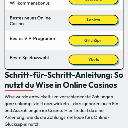
Willkommensbonus
Bestes neues Online
Lanista
Casino
Bestes VIP-Programm
GlitchSpin
Beste Spielauswahl
Ybets
Schritt-für-Schritt-Anleitung: So
nutzt du Wise in Online Casinos
Wise wurde entwickelt, um verschiedenste Zahlungen
ganz unkompliziert abzuwickeln – dazu gehören auch Ein-
und Auszahlungen im Casino. Hier findest du eine
Anleitung, wie du die Zahlungsmethode fürs Online-
Glücksspiel nutzt: