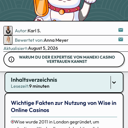
Autor:
Karl S.
Bewertet von:
Anna Meyer
August 5, 2026
Aktualisiert:
WARUM DU DER EXPERTISE VON MANEKI CASINO
VERTRAUEN KANNST
Inhaltsverzeichnis
Lesezeit:
9 minuten
Wichtige Fakten zur Nutzung von Wise in
Online Casinos
Wise wurde 2011 in London gegründet, um