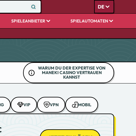
DE
SPIELEANBIETER
SPIELAUTOMATEN
WARUM DU DER EXPERTISE VON
MANEKI CASINO VERTRAUEN
KANNST
NG
VIP
VPN
MOBIL
€