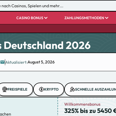
CASINO BONUS
ZAHLUNGSMETHODEN
s Deutschland 2026
August 5, 2026
Aktualisiert:
FREISPIELE
KRYPTO
SCHNELLE AUSZAHLU
Willkommensbonus
325% bis zu 5450 
rachen