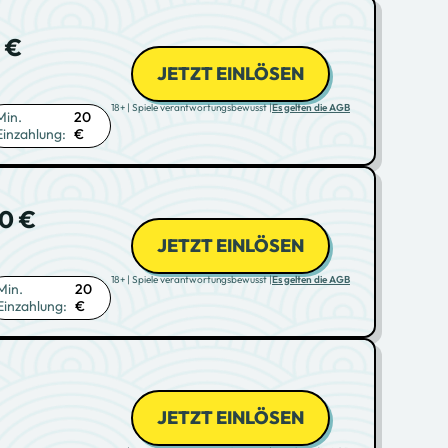
 €
JETZT EINLÖSEN
18+ | Spiele verantwortungsbewusst |
Es gelten die AGB
Min.
20
Einzahlung:
€
00 €
JETZT EINLÖSEN
18+ | Spiele verantwortungsbewusst |
Es gelten die AGB
Min.
20
Einzahlung:
€
JETZT EINLÖSEN