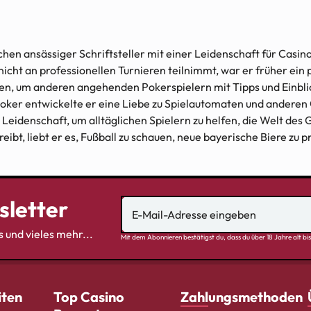
nchen ansässiger Schriftsteller mit einer Leidenschaft für Casin
nicht an professionellen Turnieren teilnimmt, war er früher ein 
en, um anderen angehenden Pokerspielern mit Tipps und Einblic
oker entwickelte er eine Liebe zu Spielautomaten und anderen 
 Leidenschaft, um alltäglichen Spielern zu helfen, die Welt des G
ibt, liebt er es, Fußball zu schauen, neue bayerische Biere zu p
sletter
 und vieles mehr...
Mit dem Abonnieren bestätigst du, dass du über 18 Jahre alt bi
iten
Top Casino
Zahlungsmethoden