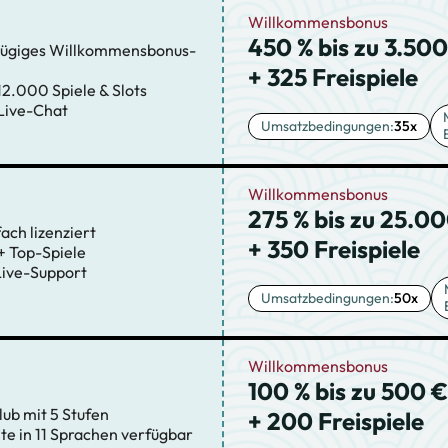
Willkommensbonus
450 % bis zu 3.500
ügiges Willkommensbonus-
+ 325 Freispiele
12.000 Spiele & Slots
Live-Chat
Umsatzbedingungen:
35x
Willkommensbonus
275 % bis zu 25.0
ach lizenziert
+ 350 Freispiele
 Top-Spiele
Live-Support
Umsatzbedingungen:
50x
Willkommensbonus
100 % bis zu 500 €
ub mit 5 Stufen
+ 200 Freispiele
te in 11 Sprachen verfügbar