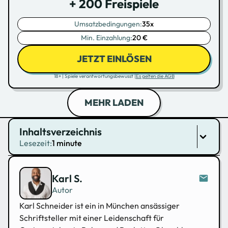
+ 200 Freispiele
Umsatzbedingungen:
35x
Min. Einzahlung:
20 €
JETZT EINLÖSEN
18+ | Spiele verantwortungsbewusst |
Es gelten die AGB
MEHR LADEN
Inhaltsverzeichnis
Lesezeit:
1 minute
Karl S.
Autor
Karl Schneider ist ein in München ansässiger
Schriftsteller mit einer Leidenschaft für