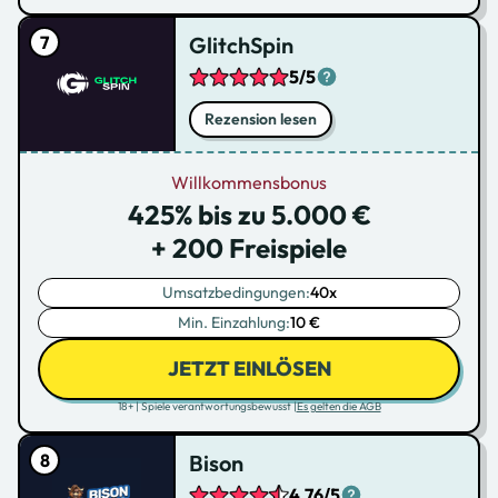
GlitchSpin
5/5
Rezension lesen
Willkommensbonus
425% bis zu 5.000 €
+ 200 Freispiele
Umsatzbedingungen:
40x
Min. Einzahlung:
10 €
JETZT EINLÖSEN
18+ | Spiele verantwortungsbewusst |
Es gelten die AGB
Bison
4.76/5