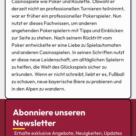
Casinospiele wie Poker und Roulette. Obwohl er
derzeit nicht an professionellen Turnieren teilnimmt,
war er früher ein professioneller Pokerspieler. Nun
nutzt er dieses Fachwissen, um anderen
angehenden Pokerspielern mit Tipps und Einblicken
zur Seite zu stehen. Nach seinem Rücktritt vom
Poker entwickelte er eine Liebe zu Spielautomaten
und anderen Casinospielen. In seinen Schriften nutzt
er diese neue Leidenschaft, um alltäglichen Spielern
zu helfen, die Welt des Glücksspiels sicher zu
erkunden. Wenn er nicht schreibt, liebt er es, Fußball
zu schauen, neue bayerische Biere zu probieren und
in den Alpen zu wandern.
Abonniere unseren
Newsletter
Erhalte exklusive Angebote, Neuigkeiten, Updates