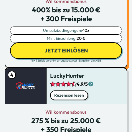
Willkommensbonus
400% bis zu 15.000 €
+ 300 Freispiele
Umsatzbedingungen:
40x
Min. Einzahlung:
20 €
JETZT EINLÖSEN
18+ | Spiele verantwortungsbewusst |
Es gelten die AGB
LuckyHunter
4.9/5
Rezension lesen
Willkommensbonus
275 % bis zu 25.000 €
+ 350 Freispiele