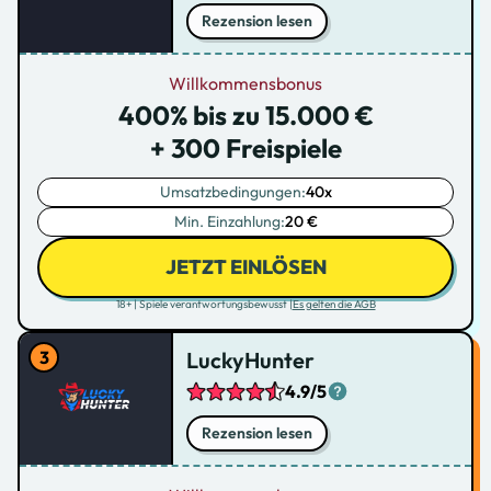
Rezension lesen
Willkommensbonus
400% bis zu 15.000 €
+ 300 Freispiele
Umsatzbedingungen:
40x
Min. Einzahlung:
20 €
JETZT EINLÖSEN
18+ | Spiele verantwortungsbewusst |
Es gelten die AGB
LuckyHunter
4.9/5
Rezension lesen