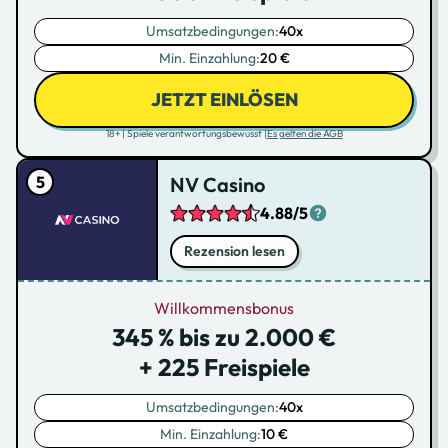
Umsatzbedingungen:
40x
Min. Einzahlung:
20 €
JETZT EINLÖSEN
18+ | Spiele verantwortungsbewusst |
Es gelten die AGB
NV Casino
4.88/5
Rezension lesen
Willkommensbonus
345 % bis zu 2.000 €
+ 225 Freispiele
Umsatzbedingungen:
40x
Min. Einzahlung:
10 €