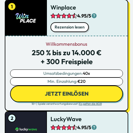
Winplace
4.95/5
Rezension lesen
Willkommensbonus
250 % bis zu 14.000 €
+ 300 Freispiele
Umsatzbedingungen:
40x
Min. Einzahlung:
€20
JETZT EINLÖSEN
18+ | Spiele verantwortungsbewusst |
Es gelten die AGB
LuckyWave
4.95/5