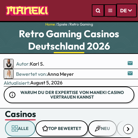
DE
Home
/
Spiele
/
Retro Gaming
Retro Gaming Casinos
Deutschland 2026
Autor:
Karl S.
Bewertet von:
Anna Meyer
August 5, 2026
Aktualisiert:
WARUM DU DER EXPERTISE VON MANEKI CASINO
VERTRAUEN KANNST
Casinos
ALLE
TOP BEWERTET
NEU
FRE