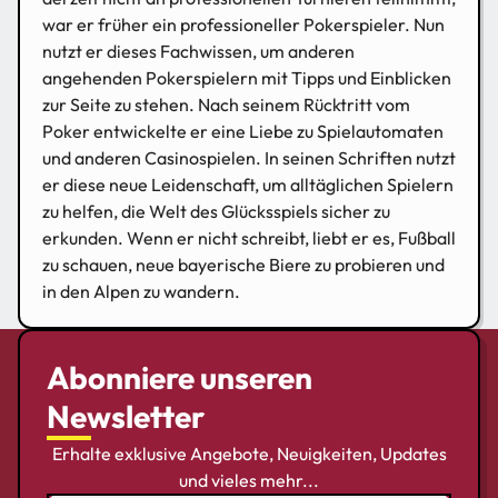
war er früher ein professioneller Pokerspieler. Nun
nutzt er dieses Fachwissen, um anderen
angehenden Pokerspielern mit Tipps und Einblicken
zur Seite zu stehen. Nach seinem Rücktritt vom
Poker entwickelte er eine Liebe zu Spielautomaten
und anderen Casinospielen. In seinen Schriften nutzt
er diese neue Leidenschaft, um alltäglichen Spielern
zu helfen, die Welt des Glücksspiels sicher zu
erkunden. Wenn er nicht schreibt, liebt er es, Fußball
zu schauen, neue bayerische Biere zu probieren und
in den Alpen zu wandern.
Abonniere unseren
Newsletter
Erhalte exklusive Angebote, Neuigkeiten, Updates
und vieles mehr...