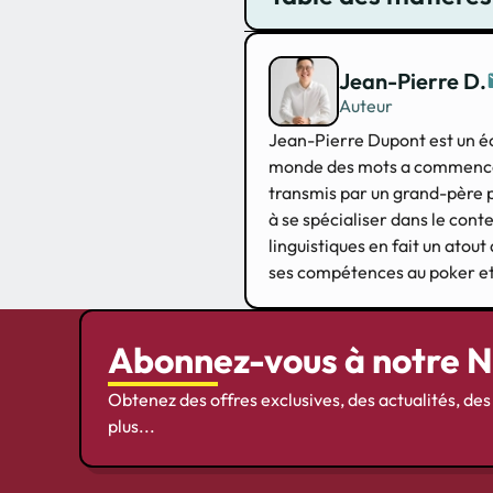
Jean-Pierre D.
Auteur
Jean-Pierre Dupont est un éc
monde des mots a commencé dè
transmis par un grand-père p
à se spécialiser dans le con
linguistiques en fait un atou
ses compétences au poker et
Abonnez-vous à notre N
Obtenez des offres exclusives, des actualités, des 
plus...