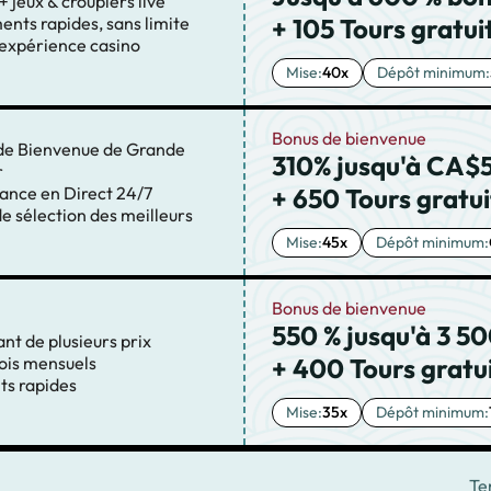
 jeux & croupiers live
nts rapides, sans limite
+ 105 Tours gratui
 expérience casino
Mise:
40x
Dépôt minimum:
Bonus de bienvenue
de Bienvenue de Grande
310% jusqu'à CA$
r
tance en Direct 24/7
+ 650 Tours gratui
e sélection des meilleurs
Mise:
45x
Dépôt minimum:
Bonus de bienvenue
550 % jusqu'à 3 5
t de plusieurs prix
ois mensuels
+ 400 Tours gratu
ts rapides
Mise:
35x
Dépôt minimum:
Te