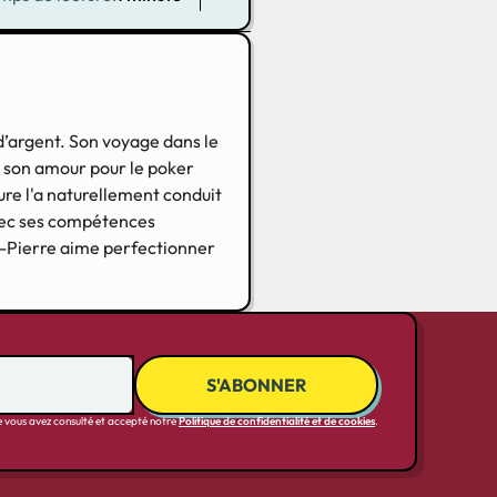
d’argent. Son voyage dans le
t son amour pour le poker
ure l'a naturellement conduit
avec ses compétences
ean-Pierre aime perfectionner
ue vous avez consulté et accepté notre
Politique de confidentialité et de cookies
.