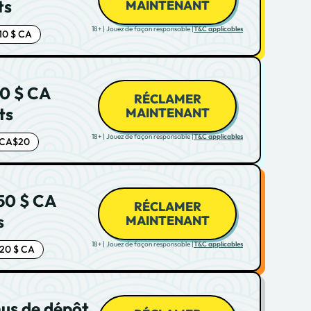
ts
MAINTENANT
18+ | Jouez de façon responsable |
T&C applicables
10 $ CA
00 $ CA
RÉCLAMER
ts
MAINTENANT
18+ | Jouez de façon responsable |
T&C applicables
CA$20
450 $ CA
RÉCLAMER
s
MAINTENANT
18+ | Jouez de façon responsable |
T&C applicables
20 $ CA
us de dépôt