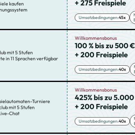
+ 275 Freispiele
iele kaufen
nungssystem
Umsatzbedingungen:
45x
Willkommensbonus
100 % bis zu 500 €
ub mit 5 Stufen
+ 200 Freispiele
te in 11 Sprachen verfügbar
Umsatzbedingungen:
40x
Willkommensbonus
425% bis zu 5.000
pielautomaten-Turniere
+ 200 Freispiele
lub mit 5 Stufen
Live-Chat
Umsatzbedingungen:
40x