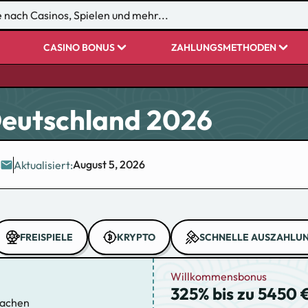
CASINO BONUS
ZAHLUNGSMETHODEN
Deutschland 2026
August 5, 2026
Aktualisiert:
FREISPIELE
KRYPTO
SCHNELLE AUSZAHLU
Willkommensbonus
325% bis zu 5450 
rachen