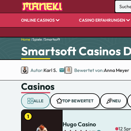
ONLINE CASINOS
CASINO ERFAHRUNGEN
Home
/
Spiele
/
Smartsoft
Smartsoft Casinos 
Autor:
Karl S.
Bewertet von:
Anna Meyer
Casinos
ALLE
TOP BEWERTET
NEU
Hugo Casino
12 Sp