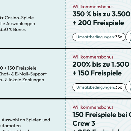
Willkommensbonus
350 % bis zu 3.500
+ Casino-Spiele
+ 200 Freispiele
lle Auszahlungen
u 350 % Bonus
Umsatzbedingungen:
35x
Willkommensbonus
200% bis zu 1.500
0 + 150 Freispiele
+ 150 Freispiele
Chat- & E-Mail-Support
o- & lokale Zahlungen
Umsatzbedingungen:
35x
Willkommensbonus
150 Freispiele bei
 Auswahl an Spielen und
Crew 3
automaten