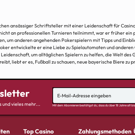
nchen ansässiger Schriftsteller mit einer Leidenschaft für Casin
nicht an professionellen Turnieren teilnimmt, war er früher ein 
en, um anderen angehenden Pokerspielern mit Tipps und Einblic
oker entwickelte er eine Liebe zu Spielautomaten und anderen 
 Leidenschaft, um alltäglichen Spielern zu helfen, die Welt des G
ibt, liebt er es, Fußball zu schauen, neue bayerische Biere zu p
sletter
 und vieles mehr...
Mit dem Abonnieren bestätigst du, dass du über 18 Jahre alt bi
iten
Top Casino
Zahlungsmethoden