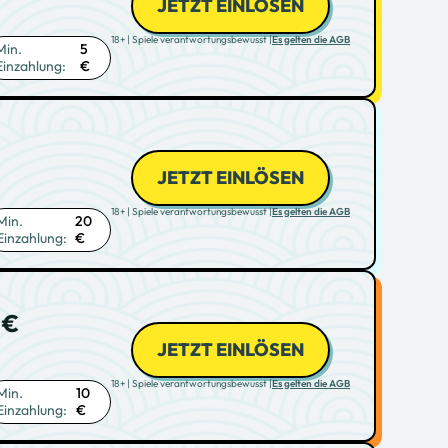
JETZT EINLÖSEN
18+ | Spiele verantwortungsbewusst |
Es gelten die AGB
Min.
5
Einzahlung:
€
JETZT EINLÖSEN
18+ | Spiele verantwortungsbewusst |
Es gelten die AGB
Min.
20
Einzahlung:
€
 €
JETZT EINLÖSEN
18+ | Spiele verantwortungsbewusst |
Es gelten die AGB
Min.
10
Einzahlung:
€