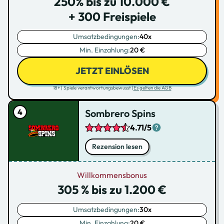
250% bis zu 10.000 €
+ 300 Freispiele
Umsatzbedingungen:
40x
Min. Einzahlung:
20 €
JETZT EINLÖSEN
18+ | Spiele verantwortungsbewusst |
Es gelten die AGB
Sombrero Spins
4.71/5
Rezension lesen
Willkommensbonus
305 % bis zu 1.200 €
Umsatzbedingungen:
30x
Min. Einzahlung:
20 €