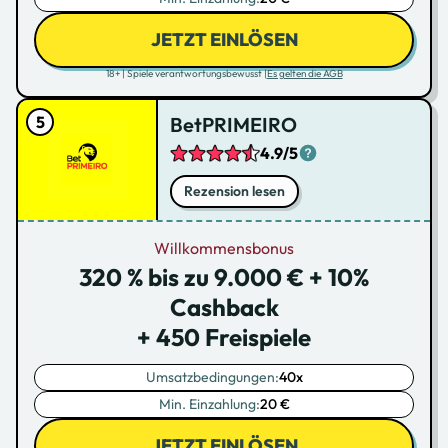
JETZT EINLÖSEN
18+ | Spiele verantwortungsbewusst |
Es gelten die AGB
BetPRIMEIRO
4.9/5
Rezension lesen
Willkommensbonus
320 % bis zu 9.000 € + 10%
Cashback
+ 450 Freispiele
Umsatzbedingungen:
40x
Min. Einzahlung:
20 €
JETZT EINLÖSEN