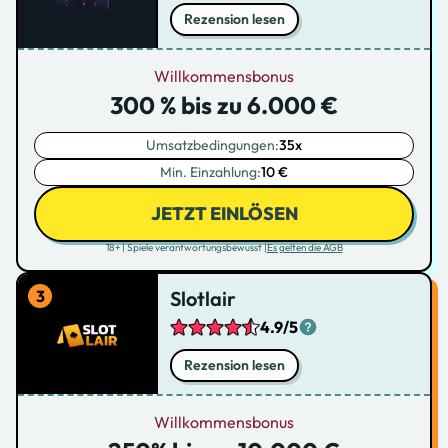
Rezension lesen
Willkommensbonus
300 % bis zu 6.000 €
Umsatzbedingungen:
35x
Min. Einzahlung:
10 €
JETZT EINLÖSEN
18+ | Spiele verantwortungsbewusst |
Es gelten die AGB
Slotlair
4.9/5
Rezension lesen
Willkommensbonus