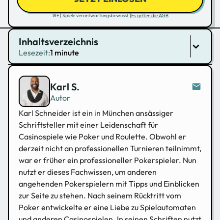
18+ | Spiele verantwortungsbewusst |
Es gelten die AGB
Inhaltsverzeichnis
Lesezeit:
1 minute
Karl S.
Autor
Karl Schneider ist ein in München ansässiger
Schriftsteller mit einer Leidenschaft für
Casinospiele wie Poker und Roulette. Obwohl er
derzeit nicht an professionellen Turnieren teilnimmt,
war er früher ein professioneller Pokerspieler. Nun
nutzt er dieses Fachwissen, um anderen
angehenden Pokerspielern mit Tipps und Einblicken
zur Seite zu stehen. Nach seinem Rücktritt vom
Poker entwickelte er eine Liebe zu Spielautomaten
und anderen Casinospielen. In seinen Schriften nutzt