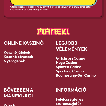
A feliratkozással igazolja, hogy elmúlt 18 éves, és elolvasta valamint elfogadta
Adatvédelmi és Süti Szabályzatunkat
.
ONLINE KASZINÓ
LEGJOBB
VÉLEMÉNYEK
Kaszinó játékok
Kaszinó bónuszok
Glitchspin Casino
Nyerogepek
Hugo Casino
Spinzen Casino
Sportuna Casino
Boomerang-Bet Casino
BŐVEBBEN A
INFORMÁCIÓ
MANEKI-RŐL
Felelősségteljes
szerencsejáték
Rólunk