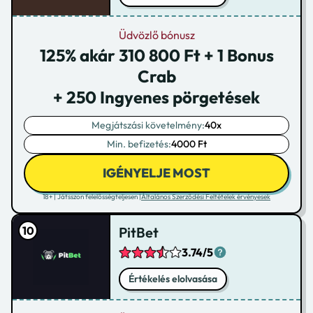
Üdvözlő bónusz
125% akár 310 800 Ft + 1 Bonus
Crab
+ 250 Ingyenes pörgetések
Megjátszási követelmény:
40x
Min. befizetés:
4000 Ft
IGÉNYELJE MOST
18+ | Játsszon felelősségteljesen |
Általános Szerződési Feltételek érvényesek
PitBet
3.74/5
Értékelés elolvasása