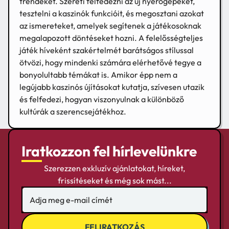
trendeket. Szereti felfedezni az új nyerőgépeket,
tesztelni a kaszinók funkcióit, és megosztani azokat
az ismereteket, amelyek segítenek a játékosoknak
megalapozott döntéseket hozni. A felelősségteljes
játék híveként szakértelmét barátságos stílussal
ötvözi, hogy mindenki számára elérhetővé tegye a
bonyolultabb témákat is. Amikor épp nem a
legújabb kaszinós újításokat kutatja, szívesen utazik
és felfedezi, hogyan viszonyulnak a különböző
kultúrák a szerencsejátékhoz.
Iratkozzon fel hírlevelünkre
Szerezzen exkluzív ajánlatokat, híreket,
frissítéseket és még sok mást...