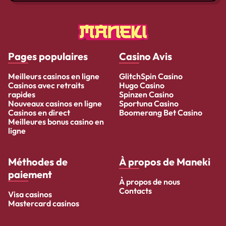
Pages populaires
Casino Avis
Meilleurs casinos en ligne
GlitchSpin Casino
Casinos avec retraits
Hugo Casino
rapides
Spinzen Casino
Nouveaux casinos en ligne
Sportuna Casino
Casinos en direct
Boomerang Bet Casino
Meilleures bonus casino en
ligne
Méthodes de
À propos de Maneki
paiement
À propos de nous
Contacts
Visa casinos
Mastercard casinos