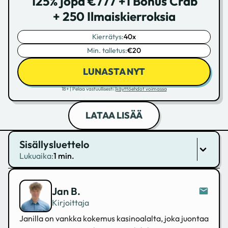
125% jopa €777 +1 Bonus Crab
+ 250 Ilmaiskierroksia
Kierrätys:
40x
Min. talletus:
€20
LUNASTA NYT
18+ | Pelaa vastuullisesti |
käyttöehdot voimassa
LATAA LISÄÄ
Sisällysluettelo
Lukuaika:
1 min.
Jan B.
Kirjoittaja
Janilla on vankka kokemus kasinoalalta, joka juontaa