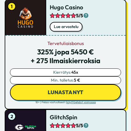
Hugo Casino
5/5
Lue arvostelu
Tervetuliaisbonus
325% jopa 5450 €
+ 275 Ilmaiskierroksia
Kierrätys:
45x
Min. talletus:
5 €
LUNASTA NYT
18+ | Pelaa vastuullisesti |
käyttöehdot voimassa
GlitchSpin
5/5