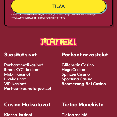
Tilauksen myötä vahvistat, että olet yli 18-vuotias ja että olet tutustunut ja
hyväksynyt
tietosuoja- ja evästekäytännömme
.
Suositut sivut
Parhaat arvostelut
Parhaat nettikasinot
Glitchspin Casino
Ilman KYC -kasinot
Hugo Casino
Mobiilikasinot
Spinzen Casino
Livekasinot
Sportuna Casino
VIP-kasinot
Boomerang-Bet Casino
Parhaat kasinotarjoukset
Casino Maksutavat
Tietoa Manekista
Klarna-kasinot
Tietoa meistä