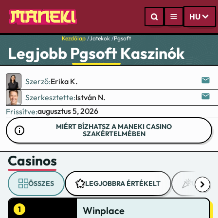
HU
Kezdőlap
/
Jatekok
/
Pgsoft
Legjobb Pgsoft Kaszinók
Szerző:
Erika K.
Szerkesztette:
István N.
augusztus 5, 2026
Frissítve:
MIÉRT BÍZHATSZ A MANEKI CASINO
SZAKÉRTELMÉBEN
Casinos
ÖSSZES
LEGJOBBRA ÉRTÉKELT
ÚJ
Winplace