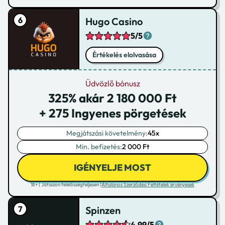
Hugo Casino
5/5
Értékelés elolvasása
Üdvözlő bónusz
325% akár 2 180 000 Ft
+ 275 Ingyenes pörgetések
Megjátszási követelmény:
45x
Min. befizetés:
2 000 Ft
IGÉNYELJE MOST
18+ | Játsszon felelősségteljesen |
Általános Szerződési Feltételek érvényesek
Spinzen
4.99/5