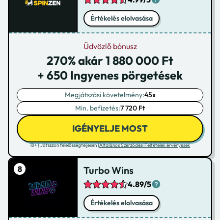
Értékelés elolvasása
Üdvözlő bónusz
270% akár 1 880 000 Ft
+ 650 Ingyenes pörgetések
Megjátszási követelmény:
45x
Min. befizetés:
7 720 Ft
IGÉNYELJE MOST
18+ | Játsszon felelősségteljesen |
Általános Szerződési Feltételek érvényesek
Turbo Wins
4.89/5
Értékelés elolvasása