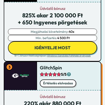
Üdvözlő bónusz
825% akar 2 100 000 Ft
+ 650 Ingyenes pörgetések
Megjátszási követelmény:
40x
Min. befizetés:
4 500 Ft
IGÉNYELJE MOST
18+ | Játsszon felelősségteljesen |
Általános Szerződési Feltételek érvényesek
GlitchSpin
5/5
Értékelés elolvasása
Üdvözlő bónusz
220% akár 880 000 Ft