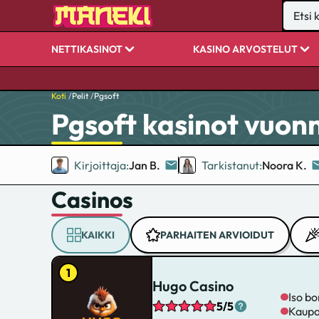
NETTIKASINOT
KASINO ARVOSTELUT
Koti
/
Pelit
/
Pgsoft
Pgsoft kasinot vuon
Kirjoittaja:
Jan B.
Tarkistanut:
Noora K.
Casinos
KAIKKI
PARHAITEN ARVIOIDUT
Hugo Casino
Iso bo
5/5
Kaupa