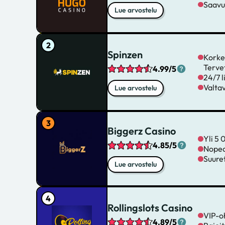
Saavu
Lue arvostelu
Spinzen
Korke
Tervet
4.99/5
24/7 l
Valta
Lue arvostelu
Biggerz Casino
Yli 5 
4.85/5
Nopea
Suuret
Lue arvostelu
Rollingslots Casino
VIP-o
4.89/5