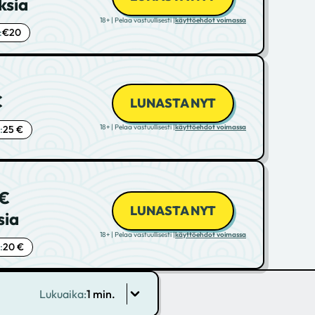
ksia
18+ | Pelaa vastuullisesti |
käyttöehdot voimassa
:
€20
€
LUNASTA NYT
18+ | Pelaa vastuullisesti |
käyttöehdot voimassa
:
25 €
 €
LUNASTA NYT
sia
18+ | Pelaa vastuullisesti |
käyttöehdot voimassa
:
20 €
Lukuaika:
1 min.