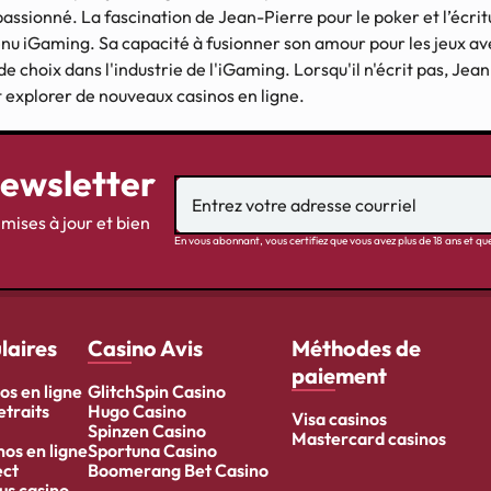
assionné. La fascination de Jean-Pierre pour le poker et l’écrit
tenu iGaming. Sa capacité à fusionner son amour pour les jeux 
t de choix dans l'industrie de l'iGaming. Lorsqu'il n'écrit pas, J
 explorer de nouveaux casinos en ligne.
ewsletter
mises à jour et bien
En vous abonnant, vous certifiez que vous avez plus de 18 ans et q
laires
Casino Avis
Méthodes de
paiement
os en ligne
GlitchSpin Casino
etraits
Hugo Casino
Visa casinos
Spinzen Casino
Mastercard casinos
os en ligne
Sportuna Casino
ect
Boomerang Bet Casino
us casino