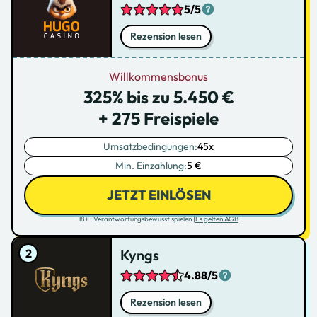
5/5
Rezension lesen
Willkommensbonus
325% bis zu 5.450 €
+ 275 Freispiele
Umsatzbedingungen:
45x
Min. Einzahlung:
5 €
JETZT EINLÖSEN
18+ | Verantwortungsbewusst spielen |
Es gelten AGB
Kyngs
4.88/5
Rezension lesen